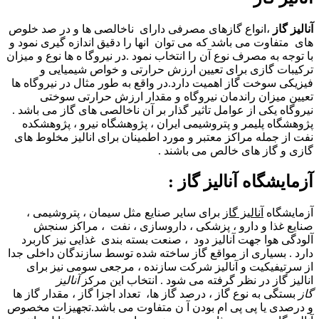
آنالیز گاز
،انواع گازهای مصرفی دارای ناخالصی ها و در صد خلوص
های متفاوت می باشد که می توان انها را دقیق اندازه گیری نمود و
با توجه به مصرف نوع آن را انتخاب نمود .در نیروگا ه ها نوع و میزان
ترکیبات گازی برای تعیین ارزش حرارتی و خواص شیمیایی و
فیزیکی سوخت گاز اهمیت دارد.در واقع به طور مثال در نیروگاه ها
تعیین میزان راندمان نیروگاه و مقدار ارزش حرارتی سوختی
نیروگاه یکی از عوامل تاثیر گذار بر آن ناخالصی های گاز می باشد .
پژوهشگاه پلیمر و پتروشیمی ایران ، پژوهشگاه نیرو ، پژوهشکده
نفت از جمله مراکز معتبر و مورد اطمینان برای انالیز مخلوط های
گازی و گاز های خالص می باشند .
آزمایشگاه آنالیز گاز :
آزمایشگاه
آنالیز گاز
برای سایر صنایع مثل سیمان ، پتروشیمی ،
صنایع غذا و دارو ، پزشکی ، داروسازی ، نفت ، مراکز سنجش
آلودگی هوا جهت آنالیز دود ، صنعت بسته بندی غذایی نیز کاربرد
دارد . بسیاری از مواقع گاز ساخته شده توسط سازندگان داخلی جدا
از سرتیفیکیت و آنالیز شرکت سازنده ، مرجعی سومی نیز برای
انالیز گاز در نظر گرفته می شود . انتخاب این مرکز
آنالیز
گاز
بستگی به نوع گاز ، درصد گاز ها، تعداد اجزا گاز ، مقدار گاز ها
و درصدی یا پی پی ام بودن آ ن متفاوت می باشد.تجهیزات مخصوص