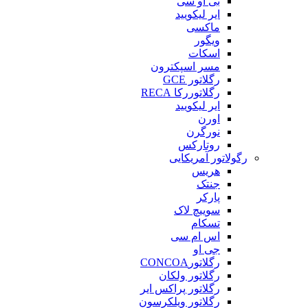
بی او سی
ایر لیکویید
ماکسی
ویگور
اسکات
مسر اسپکترون
رگلاتور GCE
رگلاتوررکا RECA
ایر لیکویید
اورن
نورگرن
روتارکس
رگولاتور آمریکایی
هریس
جنتک
پارکر
سوییچ لاک
تسکام
اس ام سی
جی او
رگلاتورCONCOA
رگلاتور ولکان
رگلاتور پراکس ایر
رگلاتور ویلکرسون