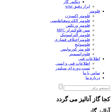
دتکتور گاز
ابزار دقیق wise
فلومتر
فلومتر اکسیژن
فلومتر الکترومغناطیسی
فلومتر ورتکس
مس فلوکنترلر MFC
فلومتر آلتراسونیک
فلومتراختلاف فشاری
فلوسوئیچ
فلو متر کوریولیس
فلوترانسمیتر
اطلاعات فنی
اطلاعات فنی و ایمنی
تست دوره ای سیلندر
تماس با ما
درباره ما
کجا گاز آنالیز می گردد
آنالیز گاز