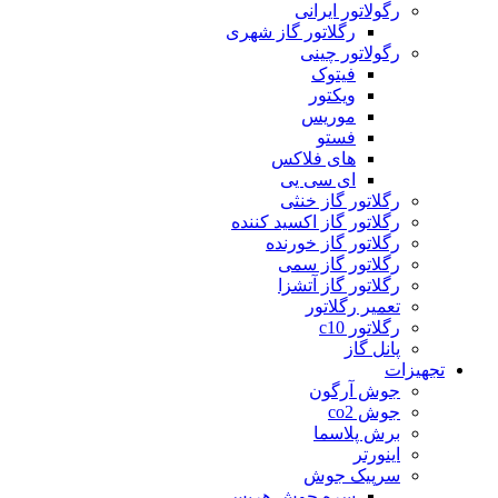
رگولاتور ایرانی
رگلاتور گاز شهری
رگولاتور چینی
فیتوک
ویکتور
موریس
فستو
های فلاکس
ای سی یی
رگلاتور گاز خنثی
رگلاتور گاز اکسید کننده
رگلاتور گاز خورنده
رگلاتور گاز سمی
رگلاتور گاز آتشزا
تعمیر رگلاتور
رگلاتور c10
پانل گاز
تجهیزات
جوش آرگون
جوش co2
برش پلاسما
اینورتر
سرپیک جوش
سره جوش هریس