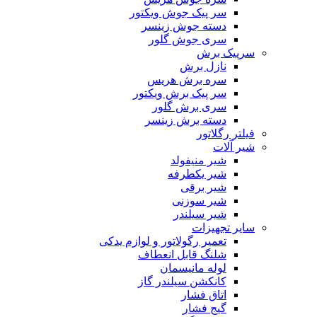
سر پیک جوش ویکتور
دسته جوش زینسر
سری جوش گلور
سرپیک برش
نازل برش
سره برش هریس
سر پیک برش ویکتور
سری برش گلور
دسته برش زینسر
فیلتر رگلاتور
شیر آلات
شیر منیفولد
شیر یکطرفه
شیر برقی
شیر سوزنی
شیر سیلندر
سایر تجهیزات
تعمیر رگولاتور و لوازم یدکی
شلنگ قابل انعطاف
لوله مانیسمان
کانکشن سیلندر گاز
اتاق فشار
گیج فشار