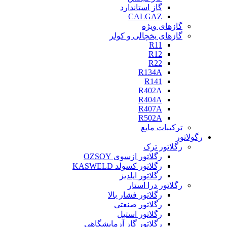
گاز استاندارد
CALGAZ
گازهای ویژه
گازهای یخچالی و کولر
R11
R12
R22
R134A
R141
R402A
R404A
R407A
R502A
ترکیبات مایع
رگولاتور
رگلاتور ترک
رگلاتور ازسوی OZSOY
رگلاتور کسولد KASWELD
رگلاتور ایلدیز
رگلاتور درا استار
رگلاتور فشار بالا
رگلاتور صنعتی
رگلاتور استیل
رگلاتور گاز آزمایشگاهی