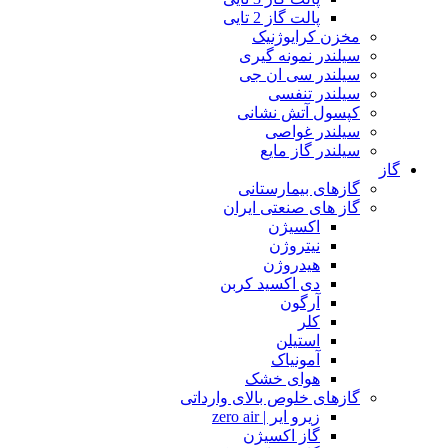
پالت گاز 2 تایی
مخزن کرایوژنیک
سیلندر نمونه گیری
سیلندر سی ان جی
سیلندر تنفسی
کپسول آتش نشانی
سیلندر غواصی
سیلندر گاز مایع
گاز
گازهای بیمارستانی
گاز های صنعتی ایران
اکسیژن
نیتروژن
هیدروژن
دی اکسید کربن
آرگون
کلر
استیلن
آمونیاک
هوای خشک
گازهای خلوص بالای وارداتی
زیرو ایر | zero air
گاز اکسیژن