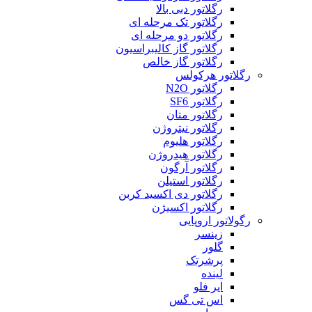
رگلاتور دبی بالا
رگلاتور تک مرحله ای
رگلاتور دو مرحله ای
رگلاتور گاز کالیبراسیون
رگلاتور گاز خالص
رگلاتور هرکولس
رگلاتور N2O
رگلاتور SF6
رگلاتور متان
رگلاتور نیتروژن
رگلاتور هلیوم
رگلاتور هیدروژن
رگلاتور آرگون
رگلاتور استیلن
رگلاتور دی اکسید کربن
رگلاتور اکسیژن
رگولاتور اروپایی
زینسر
گلور
پرشرتک
لینده
ایر فلو
اس تی گس