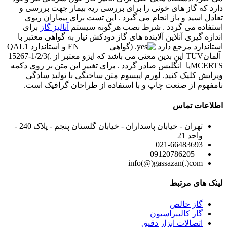
دارد که گاز های خونی را برای بررسی ریه بیمار جهت بررسی و
تعادل اسید و باز انجام می گیرد . این تست برای بیماران ریوی
استفاده می گردد . شرط نصب هرگونه سیستم
آنالیز گاز
برای
اندازه گیری آنلاین آلاینده های گاز دودکش نیاز به گواهی معتبر با
استاندارد مرجع دارد
. (گواهی
QAL1
EN
و استاندارد
آلمان
TUV
این بدین معنی می باشد که ایزو معتبر از
.
)
15267-1/2/3
MCERTS
یا
انگلیس صادر گردد .
برای تغییر این متن بر روی دکمه
ویرایش کلیک کنید. لورم ایپسوم متن ساختگی با تولید سادگی
نامفهوم از صنعت چاپ و با استفاده از طراحان گرافیک است.
اطلاعات تماس
تهران - خیابان پاسداران - خیابان گلستان پنجم - پلاک 240 -
واحد 21
021-66483693
09120786205
info(@)gassazan(.)com
لینک های مرتبط
گاز خالص
گاز کالیبراسیون
اتصالات ابزار دقیق