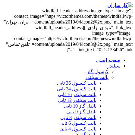
[windfall_header_address image_type="image"
contact_image="https://victorthemes.com/themes/windfall/wp-
content/uploads/2019/04/icon2@2x.png" main_text="ایران، تهران"
link_text="میدان آزادی"][windfall_header_address
image_type="image"
contact_image="https://victorthemes.com/themes/windfall/wp-
content/uploads/2019/04/icon3@2x.png" main_text="تلفن تماس"
link_text="021-123456" link="#"]
صفحه اصلی
سیلندر
کپسول گاز
پالت سیلندر
پالت کپسول 36 تایی
پالت کپسول 24 تایی
پالت سیلندر 16 تایی
پالت سیلندر 12 تایی
باندل گاز 10 تایی
باندل گاز 9 تایی
پالت سیلندر 8 تایی
پالت کپسول 6 تایی
پالت کپسول 4 تایی
پالت گاز 3 تایی