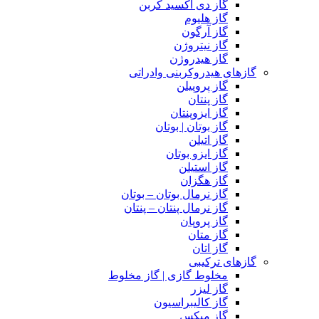
گاز دی اکسید کربن
گاز هلیوم
گاز آرگون
گاز نیتروژن
گاز هیدروژن
گازهای هیدروکربنی وادراتی
گاز پروپیلن
گاز پنتان
گاز ایزوپنتان
گاز بوتان | بوتان
گاز اتیلن
گاز ایزو بوتان
گاز استیلن
گاز هگزان
گاز نرمال بوتان – بوتان
گاز نرمال پنتان – پنتان
گاز پروپان
گاز متان
گاز اتان
گازهای ترکیبی
مخلوط گازی | گاز مخلوط
گاز لیزر
گاز کالیبراسیون
گاز میکس