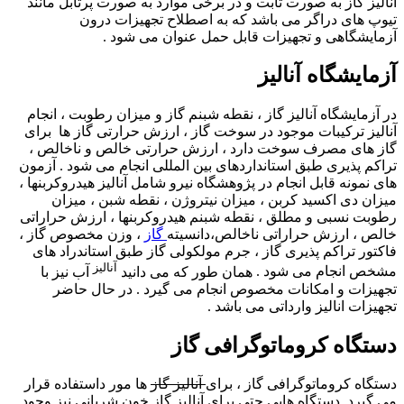
آنالیز گاز به صورت ثابت و در برخی موارد به صورت پرتابل مانند
تیوپ های دراگر می باشد که به اصطلاح تجهیزات درون
آزمایشگاهی و تجهیزات قابل حمل عنوان می شود .
آزمایشگاه آنالیز
در آزمایشگاه آنالیز گاز ، نقطه شبنم گاز و میزان رطوبت ، انجام
آنالیز ترکیبات موجود در سوخت گاز ، ارزش حرارتی گاز ها برای
گاز های مصرف سوخت دارد ، ارزش حرارتی خالص و ناخالص ،
تراکم پذیری طبق استانداردهای بین المللی انجام می شود . آزمون
های نمونه قابل انجام در پژوهشگاه نیرو شامل آنالیز هیدروکربنها ،
میزان دی اکسید کربن ، میزان نیتروژن ، نقطه شبن ، میزان
رطوبت نسبی و مطلق ، نقطه شبنم هیدروکربنها ، ارزش حراراتی
خالص ، ارزش حراراتی ناخالص،دانسیته
گاز
، وزن مخصوص گاز ،
فاکتور تراکم پذیری گاز ، جرم مولکولی گاز طبق استاندراد های
آنالیز
مشخص انجام می شود .
همان طور که می دانید
آب نیز با
تجهیزات و امکانات مخصوص انجام می گیرد . در حال حاضر
تجهیزات انالیز وارداتی می باشد .
دستگاه کروماتوگرافی گاز
دستگاه کروماتوگرافی گاز ، برای
آنالیز گاز
ها مور داستفاده قرار
می گیرد .دستگاه هایی حتی برای آنالیز گاز خون شریانی نیز وجود