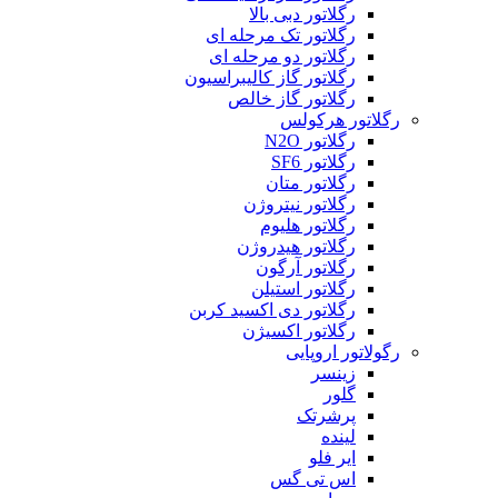
رگلاتور دبی بالا
رگلاتور تک مرحله ای
رگلاتور دو مرحله ای
رگلاتور گاز کالیبراسیون
رگلاتور گاز خالص
رگلاتور هرکولس
رگلاتور N2O
رگلاتور SF6
رگلاتور متان
رگلاتور نیتروژن
رگلاتور هلیوم
رگلاتور هیدروژن
رگلاتور آرگون
رگلاتور استیلن
رگلاتور دی اکسید کربن
رگلاتور اکسیژن
رگولاتور اروپایی
زینسر
گلور
پرشرتک
لینده
ایر فلو
اس تی گس