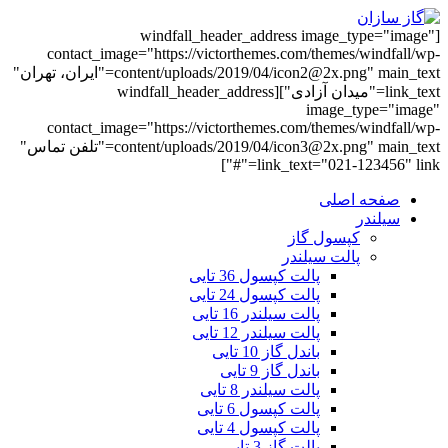
[windfall_header_address image_type="image"
contact_image="https://victorthemes.com/themes/windfall/wp-
content/uploads/2019/04/icon2@2x.png" main_text="ایران، تهران"
link_text="میدان آزادی"][windfall_header_address
image_type="image"
contact_image="https://victorthemes.com/themes/windfall/wp-
content/uploads/2019/04/icon3@2x.png" main_text="تلفن تماس"
link_text="021-123456" link="#"]
صفحه اصلی
سیلندر
کپسول گاز
پالت سیلندر
پالت کپسول 36 تایی
پالت کپسول 24 تایی
پالت سیلندر 16 تایی
پالت سیلندر 12 تایی
باندل گاز 10 تایی
باندل گاز 9 تایی
پالت سیلندر 8 تایی
پالت کپسول 6 تایی
پالت کپسول 4 تایی
پالت گاز 3 تایی