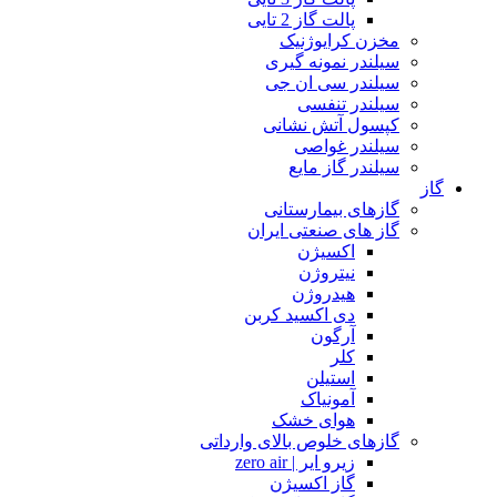
پالت گاز 2 تایی
مخزن کرایوژنیک
سیلندر نمونه گیری
سیلندر سی ان جی
سیلندر تنفسی
کپسول آتش نشانی
سیلندر غواصی
سیلندر گاز مایع
گاز
گازهای بیمارستانی
گاز های صنعتی ایران
اکسیژن
نیتروژن
هیدروژن
دی اکسید کربن
آرگون
کلر
استیلن
آمونیاک
هوای خشک
گازهای خلوص بالای وارداتی
زیرو ایر | zero air
گاز اکسیژن