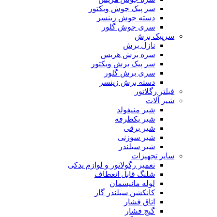
سر پیک جوش ویکتور
دسته جوش زینسر
سری جوش گلور
سرپیک برش
نازل برش
سره برش هریس
سر پیک برش ویکتور
سری برش گلور
دسته برش زینسر
فیلتر رگلاتور
شیر آلات
شیر منیفولد
شیر یکطرفه
شیر برقی
شیر سوزنی
شیر سیلندر
سایر تجهیزات
تعمیر رگولاتور و لوازم یدکی
شلنگ قابل انعطاف
لوله مانیسمان
کانکشن سیلندر گاز
اتاق فشار
گیج فشار