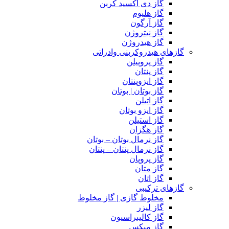
گاز دی اکسید کربن
گاز هلیوم
گاز آرگون
گاز نیتروژن
گاز هیدروژن
گازهای هیدروکربنی وادراتی
گاز پروپیلن
گاز پنتان
گاز ایزوپنتان
گاز بوتان | بوتان
گاز اتیلن
گاز ایزو بوتان
گاز استیلن
گاز هگزان
گاز نرمال بوتان – بوتان
گاز نرمال پنتان – پنتان
گاز پروپان
گاز متان
گاز اتان
گازهای ترکیبی
مخلوط گازی | گاز مخلوط
گاز لیزر
گاز کالیبراسیون
گاز میکس