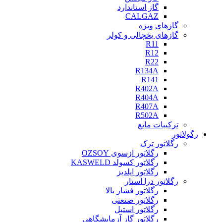
گاز استاندارد
CALGAZ
گازهای ویژه
گازهای یخچالی و کولر
R11
R12
R22
R134A
R141
R402A
R404A
R407A
R502A
ترکیبات مایع
رگولاتور
رگلاتور ترک
رگلاتور ازسوی OZSOY
رگلاتور کسولد KASWELD
رگلاتور ایلدیز
رگلاتور درا استار
رگلاتور فشار بالا
رگلاتور صنعتی
رگلاتور استیل
رگلاتور گاز آزمایشگاهی