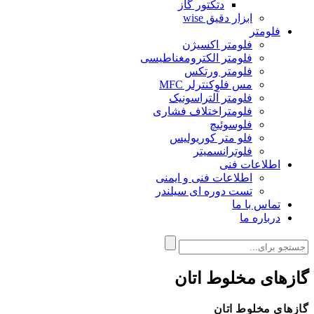
دتکتور گاز
ابزار دقیق wise
فلومتر
فلومتر اکسیژن
فلومتر الکترومغناطیسی
فلومتر ورتکس
مس فلوکنترلر MFC
فلومتر آلتراسونیک
فلومتراختلاف فشاری
فلوسوئیچ
فلو متر کوریولیس
فلوترانسمیتر
اطلاعات فنی
اطلاعات فنی و ایمنی
تست دوره ای سیلندر
تماس با ما
درباره ما
گازهای مخلوط اتان
گازهای مخلوط اتان