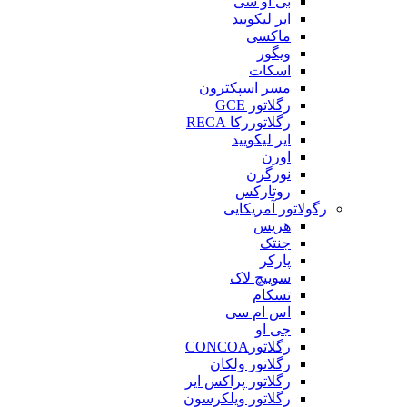
بی او سی
ایر لیکویید
ماکسی
ویگور
اسکات
مسر اسپکترون
رگلاتور GCE
رگلاتوررکا RECA
ایر لیکویید
اورن
نورگرن
روتارکس
رگولاتور آمریکایی
هریس
جنتک
پارکر
سوییچ لاک
تسکام
اس ام سی
جی او
رگلاتورCONCOA
رگلاتور ولکان
رگلاتور پراکس ایر
رگلاتور ویلکرسون