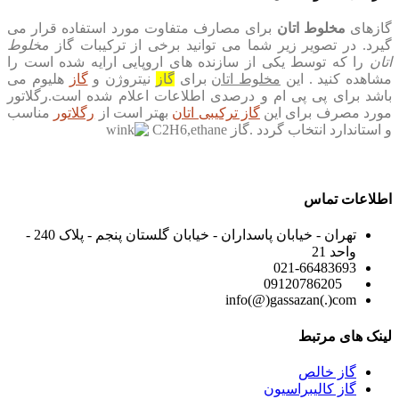
گازهای
مخلوط اتان
برای مصارف متفاوت مورد استفاده قرار می
گیرد. در تصویر زیر شما می توانید برخی از ترکیبات گاز
مخلوط
اتان
را که توسط یکی از سازنده های اروپایی ارایه شده است را
مشاهده کنید . این
مخلوط اتان
برای
گاز
نیتروژن و
گاز
هلیوم می
باشد برای پی پی ام و درصدی اطلاعات اعلام شده است.رگلاتور
مورد مصرف برای این
گاز ترکیبی اتان
بهتر است از
رگلاتور
مناسب
و استاندارد انتخاب گردد
.
گاز
C2H6,ethane
اطلاعات تماس
تهران - خیابان پاسداران - خیابان گلستان پنجم - پلاک 240 -
واحد 21
021-66483693
09120786205
info(@)gassazan(.)com
لینک های مرتبط
گاز خالص
گاز کالیبراسیون