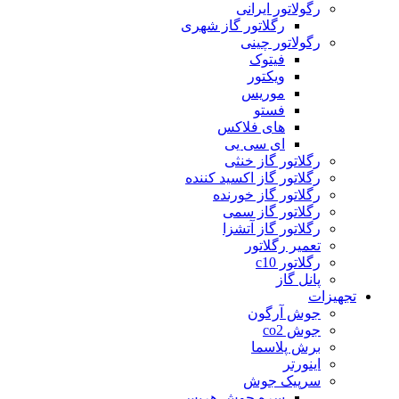
رگولاتور ایرانی
رگلاتور گاز شهری
رگولاتور چینی
فیتوک
ویکتور
موریس
فستو
های فلاکس
ای سی یی
رگلاتور گاز خنثی
رگلاتور گاز اکسید کننده
رگلاتور گاز خورنده
رگلاتور گاز سمی
رگلاتور گاز آتشزا
تعمیر رگلاتور
رگلاتور c10
پانل گاز
تجهیزات
جوش آرگون
جوش co2
برش پلاسما
اینورتر
سرپیک جوش
سره جوش هریس