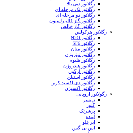
رگلاتور دبی بالا
رگلاتور تک مرحله ای
رگلاتور دو مرحله ای
رگلاتور گاز کالیبراسیون
رگلاتور گاز خالص
رگلاتور هرکولس
رگلاتور N2O
رگلاتور SF6
رگلاتور متان
رگلاتور نیتروژن
رگلاتور هلیوم
رگلاتور هیدروژن
رگلاتور آرگون
رگلاتور استیلن
رگلاتور دی اکسید کربن
رگلاتور اکسیژن
رگولاتور اروپایی
زینسر
گلور
پرشرتک
لینده
ایر فلو
اس تی گس