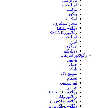
بی او سی
ایر لیکویید
ماکسی
ویگور
اسکات
مسر اسپکترون
رگلاتور GCE
رگلاتوررکا RECA
ایر لیکویید
اورن
نورگرن
روتارکس
رگولاتور آمریکایی
هریس
جنتک
پارکر
سوییچ لاک
تسکام
اس ام سی
جی او
رگلاتورCONCOA
رگلاتور ولکان
رگلاتور پراکس ایر
رگلاتور ویلکرسون