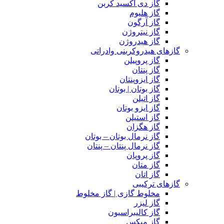
گاز دی اکسید کربن
گاز هلیوم
گاز آرگون
گاز نیتروژن
گاز هیدروژن
گازهای هیدروکربنی وادراتی
گاز پروپیلن
گاز پنتان
گاز ایزوپنتان
گاز بوتان | بوتان
گاز اتیلن
گاز ایزو بوتان
گاز استیلن
گاز هگزان
گاز نرمال بوتان – بوتان
گاز نرمال پنتان – پنتان
گاز پروپان
گاز متان
گاز اتان
گازهای ترکیبی
مخلوط گازی | گاز مخلوط
گاز لیزر
گاز کالیبراسیون
گاز میکس