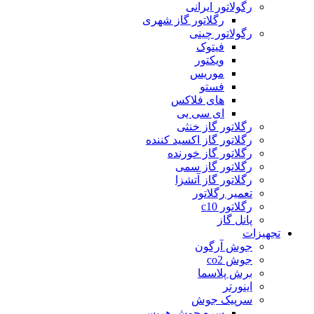
رگولاتور ایرانی
رگلاتور گاز شهری
رگولاتور چینی
فیتوک
ویکتور
موریس
فستو
های فلاکس
ای سی یی
رگلاتور گاز خنثی
رگلاتور گاز اکسید کننده
رگلاتور گاز خورنده
رگلاتور گاز سمی
رگلاتور گاز آتشزا
تعمیر رگلاتور
رگلاتور c10
پانل گاز
تجهیزات
جوش آرگون
جوش co2
برش پلاسما
اینورتر
سرپیک جوش
سره جوش هریس