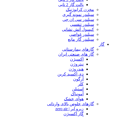
پالت گاز 2 تایی
مخزن کرایوژنیک
سیلندر نمونه گیری
سیلندر سی ان جی
سیلندر تنفسی
کپسول آتش نشانی
سیلندر غواصی
سیلندر گاز مایع
گاز
گازهای بیمارستانی
گاز های صنعتی ایران
اکسیژن
نیتروژن
هیدروژن
دی اکسید کربن
آرگون
کلر
استیلن
آمونیاک
هوای خشک
گازهای خلوص بالای وارداتی
زیرو ایر | zero air
گاز اکسیژن