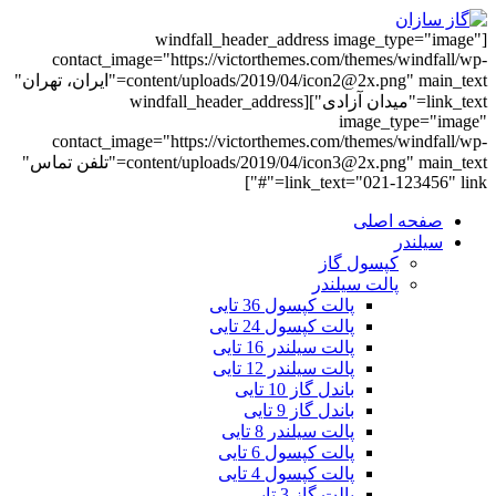
[windfall_header_address image_type="image"
contact_image="https://victorthemes.com/themes/windfall/wp-
content/uploads/2019/04/icon2@2x.png" main_text="ایران، تهران"
link_text="میدان آزادی"][windfall_header_address
image_type="image"
contact_image="https://victorthemes.com/themes/windfall/wp-
content/uploads/2019/04/icon3@2x.png" main_text="تلفن تماس"
link_text="021-123456" link="#"]
صفحه اصلی
سیلندر
کپسول گاز
پالت سیلندر
پالت کپسول 36 تایی
پالت کپسول 24 تایی
پالت سیلندر 16 تایی
پالت سیلندر 12 تایی
باندل گاز 10 تایی
باندل گاز 9 تایی
پالت سیلندر 8 تایی
پالت کپسول 6 تایی
پالت کپسول 4 تایی
پالت گاز 3 تایی