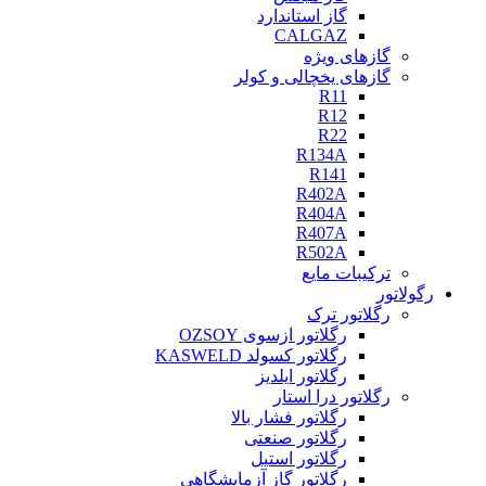
گاز استاندارد
CALGAZ
گازهای ویژه
گازهای یخچالی و کولر
R11
R12
R22
R134A
R141
R402A
R404A
R407A
R502A
ترکیبات مایع
رگولاتور
رگلاتور ترک
رگلاتور ازسوی OZSOY
رگلاتور کسولد KASWELD
رگلاتور ایلدیز
رگلاتور درا استار
رگلاتور فشار بالا
رگلاتور صنعتی
رگلاتور استیل
رگلاتور گاز آزمایشگاهی