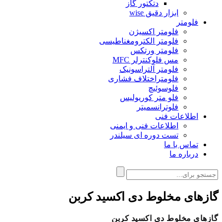
دتکتور گاز
ابزار دقیق wise
فلومتر
فلومتر اکسیژن
فلومتر الکترومغناطیسی
فلومتر ورتکس
مس فلوکنترلر MFC
فلومتر آلتراسونیک
فلومتراختلاف فشاری
فلوسوئیچ
فلو متر کوریولیس
فلوترانسمیتر
اطلاعات فنی
اطلاعات فنی و ایمنی
تست دوره ای سیلندر
تماس با ما
درباره ما
گازهای مخلوط دی اکسید کربن
گازهای مخلوط دی اکسید کربن