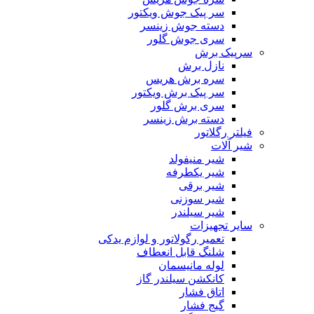
سر پیک جوش ویکتور
دسته جوش زینسر
سری جوش گلور
سرپیک برش
نازل برش
سره برش هریس
سر پیک برش ویکتور
سری برش گلور
دسته برش زینسر
فیلتر رگلاتور
شیر آلات
شیر منیفولد
شیر یکطرفه
شیر برقی
شیر سوزنی
شیر سیلندر
سایر تجهیزات
تعمیر رگولاتور و لوازم یدکی
شلنگ قابل انعطاف
لوله مانیسمان
کانکشن سیلندر گاز
اتاق فشار
گیج فشار