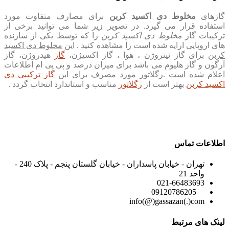
گازهای
مخلوط دی اکسید کربن
برای مصارف متفاوت مورد
استفاده قرار می گیرد. در تصویر زیر شما می توانید برخی از
ترکیبات گاز
مخلوط دی اکسید کربن
را که توسط یکی از سازنده
های اروپایی ارایه شده است را مشاهده کنید . این
مخلوط دی اکسید
کربن
برای گاز نیتروژن ، هوا ، گاز اکسیژن،
گاز
هیدروژن، گاز
آرگون و گاز هلیوم می باشد برای میزان درصد و پی پی ام اطلاعات
اعلام شده است .رگلاتور مورد مصرف برای این
گاز ترکیبی دی
اکسید کربن
بهتر است از
رگلاتور
مناسب و استاندارد
انتخاب گردد
.
اطلاعات تماس
تهران - خیابان پاسداران - خیابان گلستان پنجم - پلاک 240 -
واحد 21
021-66483693
09120786205
info(@)gassazan(.)com
لینک های مرتبط