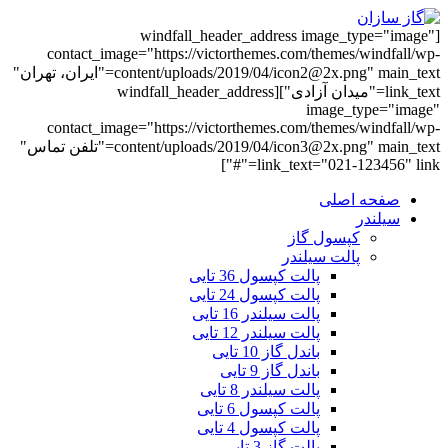
[windfall_header_address image_type="image"
contact_image="https://victorthemes.com/themes/windfall/wp-
content/uploads/2019/04/icon2@2x.png" main_text="ایران، تهران"
link_text="میدان آزادی"][windfall_header_address
image_type="image"
contact_image="https://victorthemes.com/themes/windfall/wp-
content/uploads/2019/04/icon3@2x.png" main_text="تلفن تماس"
link_text="021-123456" link="#"]
صفحه اصلی
سیلندر
کپسول گاز
پالت سیلندر
پالت کپسول 36 تایی
پالت کپسول 24 تایی
پالت سیلندر 16 تایی
پالت سیلندر 12 تایی
باندل گاز 10 تایی
باندل گاز 9 تایی
پالت سیلندر 8 تایی
پالت کپسول 6 تایی
پالت کپسول 4 تایی
پالت گاز 3 تایی