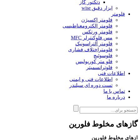
دتکتور گاز
ابزار دقیق wise
فلومتر
فلومتر اکسیژن
فلومتر الکترومغناطیسی
فلومتر ورتکس
مس فلوکنترلر MFC
فلومتر آلتراسونیک
فلومتراختلاف فشاری
فلوسوئیچ
فلو متر کوریولیس
فلوترانسمیتر
اطلاعات فنی
اطلاعات فنی و ایمنی
تست دوره ای سیلندر
تماس با ما
درباره ما
گازهای مخلوط فلورین
ازهای مخلوط فلورین