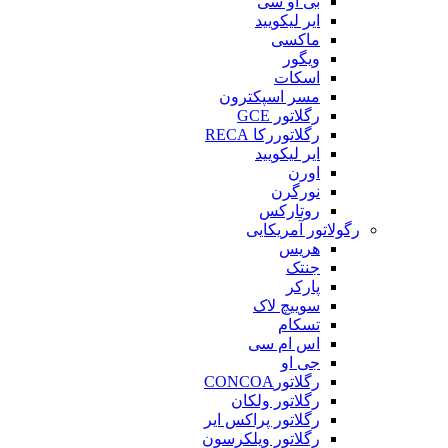
بی او سی
ایر لیکویید
ماکسی
ویگور
اسکات
مسر اسپکترون
رگلاتور GCE
رگلاتوررکا RECA
ایر لیکویید
اورن
نورگرن
روتارکس
رگولاتور آمریکایی
هریس
جنتک
پارکر
سوییچ لاک
تسکام
اس ام سی
جی او
رگلاتورCONCOA
رگلاتور ولکان
رگلاتور پراکس ایر
رگلاتور ویلکرسون