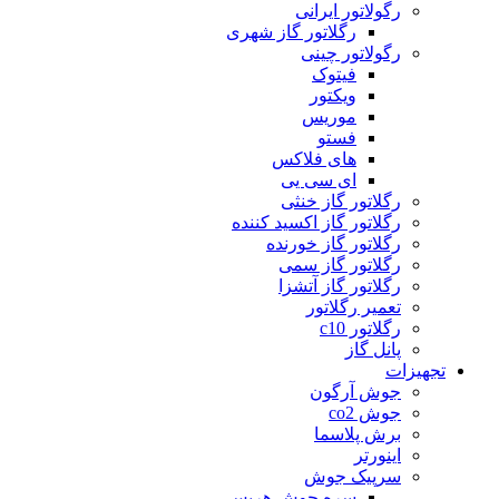
رگولاتور ایرانی
رگلاتور گاز شهری
رگولاتور چینی
فیتوک
ویکتور
موریس
فستو
های فلاکس
ای سی یی
رگلاتور گاز خنثی
رگلاتور گاز اکسید کننده
رگلاتور گاز خورنده
رگلاتور گاز سمی
رگلاتور گاز آتشزا
تعمیر رگلاتور
رگلاتور c10
پانل گاز
تجهیزات
جوش آرگون
جوش co2
برش پلاسما
اینورتر
سرپیک جوش
سره جوش هریس