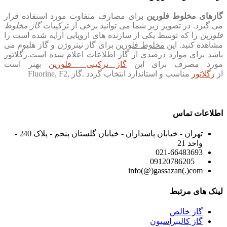
گازهای مخلوط فلورین
برای مصارف متفاوت مورد استفاده قرار
می گیرد. در تصویر زیر شما می توانید برخی از ترکیبات
گاز مخلوط
فلورین
را که توسط یکی از سازنده های اروپایی ارایه شده است را
مشاهده کنید. این
مخلوط فلورین
برای گاز نیتروژن و گاز هلیوم می
باشد برای موارد درصدی از گاز اطلاعات اعلام شده است.رگلاتور
مورد مصرف برای این
گاز
ترکیبی
فلورین
بهتر است
از
رگلاتور
مناسب و استاندارد انتخاب گردد
.
گاز
,Fluorine, F2
اطلاعات تماس
تهران - خیابان پاسداران - خیابان گلستان پنجم - پلاک 240 -
واحد 21
021-66483693
09120786205
info(@)gassazan(.)com
لینک های مرتبط
گاز خالص
گاز کالیبراسیون