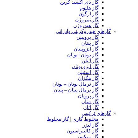
گاز دی اکسید کربن
گاز هلیوم
گاز آرگون
گاز نیتروژن
گاز هیدروژن
گازهای هیدروکربنی وادراتی
گاز پروپیلن
گاز پنتان
گاز ایزوپنتان
گاز بوتان | بوتان
گاز اتیلن
گاز ایزو بوتان
گاز استیلن
گاز هگزان
گاز نرمال بوتان – بوتان
گاز نرمال پنتان – پنتان
گاز پروپان
گاز متان
گاز اتان
گازهای ترکیبی
مخلوط گازی | گاز مخلوط
گاز لیزر
گاز کالیبراسیون
گاز میکس