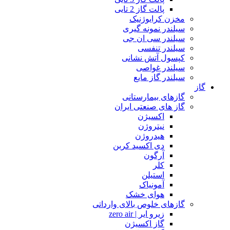
پالت گاز 2 تایی
مخزن کرایوژنیک
سیلندر نمونه گیری
سیلندر سی ان جی
سیلندر تنفسی
کپسول آتش نشانی
سیلندر غواصی
سیلندر گاز مایع
گاز
گازهای بیمارستانی
گاز های صنعتی ایران
اکسیژن
نیتروژن
هیدروژن
دی اکسید کربن
آرگون
کلر
استیلن
آمونیاک
هوای خشک
گازهای خلوص بالای وارداتی
زیرو ایر | zero air
گاز اکسیژن