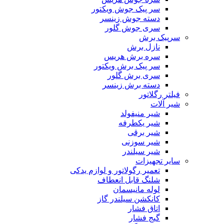
سر پیک جوش ویکتور
دسته جوش زینسر
سری جوش گلور
سرپیک برش
نازل برش
سره برش هریس
سر پیک برش ویکتور
سری برش گلور
دسته برش زینسر
فیلتر رگلاتور
شیر آلات
شیر منیفولد
شیر یکطرفه
شیر برقی
شیر سوزنی
شیر سیلندر
سایر تجهیزات
تعمیر رگولاتور و لوازم یدکی
شلنگ قابل انعطاف
لوله مانیسمان
کانکشن سیلندر گاز
اتاق فشار
گیج فشار