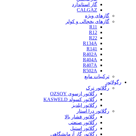
گاز استاندارد
CALGAZ
گازهای ویژه
گازهای یخچالی و کولر
R11
R12
R22
R134A
R141
R402A
R404A
R407A
R502A
ترکیبات مایع
رگولاتور
رگلاتور ترک
رگلاتور ازسوی OZSOY
رگلاتور کسولد KASWELD
رگلاتور ایلدیز
رگلاتور درا استار
رگلاتور فشار بالا
رگلاتور صنعتی
رگلاتور استیل
رگلاتور گاز آزمایشگاهی