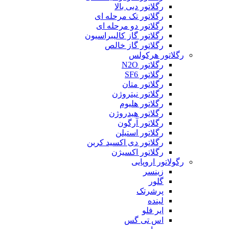
رگلاتور دبی بالا
رگلاتور تک مرحله ای
رگلاتور دو مرحله ای
رگلاتور گاز کالیبراسیون
رگلاتور گاز خالص
رگلاتور هرکولس
رگلاتور N2O
رگلاتور SF6
رگلاتور متان
رگلاتور نیتروژن
رگلاتور هلیوم
رگلاتور هیدروژن
رگلاتور آرگون
رگلاتور استیلن
رگلاتور دی اکسید کربن
رگلاتور اکسیژن
رگولاتور اروپایی
زینسر
گلور
پرشرتک
لینده
ایر فلو
اس تی گس