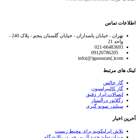
اطلاعات تماس
تهران - خیابان پاسداران - خیابان گلستان پنجم - پلاک 240 -
واحد 21
021-66483693
09120786205
info(@)gassazan(.)com
لینک های مرتبط
گاز خالص
گاز کالیبراسیون
اتصالات ابزار دقیق
رگلاتور درااستار
سیلندر نمونه گیری
آخرین اخبار
تلاش ایرلیکویید برای محیط زیست
میزان تولید جدید ال پی جی در پالایشگاه