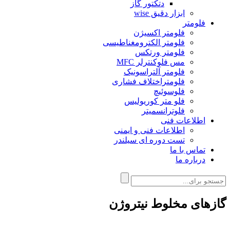
دتکتور گاز
ابزار دقیق wise
فلومتر
فلومتر اکسیژن
فلومتر الکترومغناطیسی
فلومتر ورتکس
مس فلوکنترلر MFC
فلومتر آلتراسونیک
فلومتراختلاف فشاری
فلوسوئیچ
فلو متر کوریولیس
فلوترانسمیتر
اطلاعات فنی
اطلاعات فنی و ایمنی
تست دوره ای سیلندر
تماس با ما
درباره ما
گازهای مخلوط نیتروژن