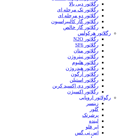
رگلاتور دبی بالا
رگلاتور تک مرحله ای
رگلاتور دو مرحله ای
رگلاتور گاز کالیبراسیون
رگلاتور گاز خالص
رگلاتور هرکولس
رگلاتور N2O
رگلاتور SF6
رگلاتور متان
رگلاتور نیتروژن
رگلاتور هلیوم
رگلاتور هیدروژن
رگلاتور آرگون
رگلاتور استیلن
رگلاتور دی اکسید کربن
رگلاتور اکسیژن
رگولاتور اروپایی
زینسر
گلور
پرشرتک
لینده
ایر فلو
اس تی گس