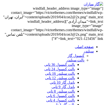
[windfall_header_address image_type="image"
contact_image="https://victorthemes.com/themes/windfall/wp-
content/uploads/2019/04/icon2@2x.png" main_text="ایران، تهران"
link_text="میدان آزادی"][windfall_header_address
image_type="image"
contact_image="https://victorthemes.com/themes/windfall/wp-
content/uploads/2019/04/icon3@2x.png" main_text="تلفن تماس"
link_text="021-123456" link="#"]
صفحه اصلی
سیلندر
کپسول گاز
پالت سیلندر
پالت کپسول 36 تایی
پالت کپسول 24 تایی
پالت سیلندر 16 تایی
پالت سیلندر 12 تایی
باندل گاز 10 تایی
باندل گاز 9 تایی
پالت سیلندر 8 تایی
پالت کپسول 6 تایی
پالت کپسول 4 تایی
پالت گاز 3 تایی