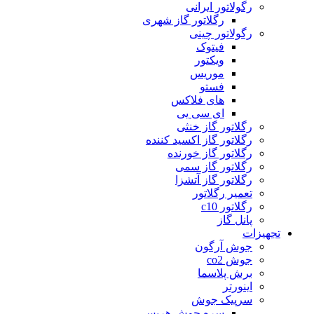
رگولاتور ایرانی
رگلاتور گاز شهری
رگولاتور چینی
فیتوک
ویکتور
موریس
فستو
های فلاکس
ای سی یی
رگلاتور گاز خنثی
رگلاتور گاز اکسید کننده
رگلاتور گاز خورنده
رگلاتور گاز سمی
رگلاتور گاز آتشزا
تعمیر رگلاتور
رگلاتور c10
پانل گاز
تجهیزات
جوش آرگون
جوش co2
برش پلاسما
اینورتر
سرپیک جوش
سره جوش هریس