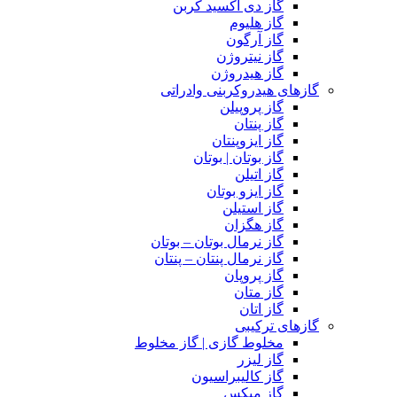
گاز دی اکسید کربن
گاز هلیوم
گاز آرگون
گاز نیتروژن
گاز هیدروژن
گازهای هیدروکربنی وادراتی
گاز پروپیلن
گاز پنتان
گاز ایزوپنتان
گاز بوتان | بوتان
گاز اتیلن
گاز ایزو بوتان
گاز استیلن
گاز هگزان
گاز نرمال بوتان – بوتان
گاز نرمال پنتان – پنتان
گاز پروپان
گاز متان
گاز اتان
گازهای ترکیبی
مخلوط گازی | گاز مخلوط
گاز لیزر
گاز کالیبراسیون
گاز میکس