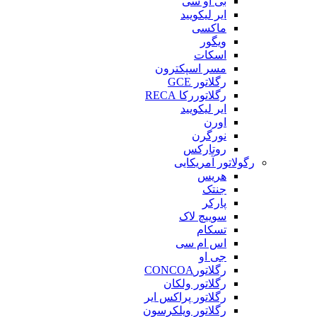
بی او سی
ایر لیکویید
ماکسی
ویگور
اسکات
مسر اسپکترون
رگلاتور GCE
رگلاتوررکا RECA
ایر لیکویید
اورن
نورگرن
روتارکس
رگولاتور آمریکایی
هریس
جنتک
پارکر
سوییچ لاک
تسکام
اس ام سی
جی او
رگلاتورCONCOA
رگلاتور ولکان
رگلاتور پراکس ایر
رگلاتور ویلکرسون