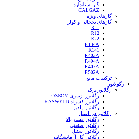
گاز استاندارد
CALGAZ
گازهای ویژه
گازهای یخچالی و کولر
R11
R12
R22
R134A
R141
R402A
R404A
R407A
R502A
ترکیبات مایع
رگولاتور
رگلاتور ترک
رگلاتور ازسوی OZSOY
رگلاتور کسولد KASWELD
رگلاتور ایلدیز
رگلاتور درا استار
رگلاتور فشار بالا
رگلاتور صنعتی
رگلاتور استیل
رگلاتور گاز آزمایشگاهی