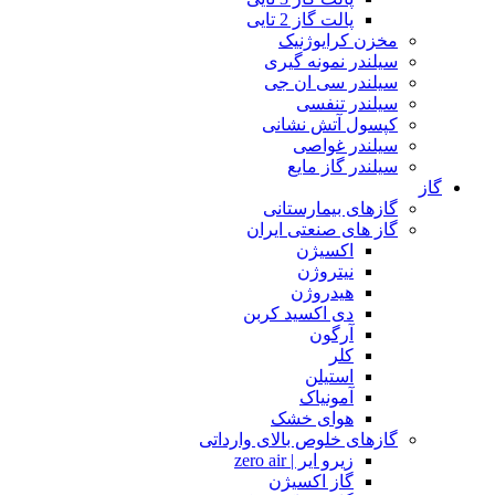
پالت گاز 2 تایی
مخزن کرایوژنیک
سیلندر نمونه گیری
سیلندر سی ان جی
سیلندر تنفسی
کپسول آتش نشانی
سیلندر غواصی
سیلندر گاز مایع
گاز
گازهای بیمارستانی
گاز های صنعتی ایران
اکسیژن
نیتروژن
هیدروژن
دی اکسید کربن
آرگون
کلر
استیلن
آمونیاک
هوای خشک
گازهای خلوص بالای وارداتی
زیرو ایر | zero air
گاز اکسیژن