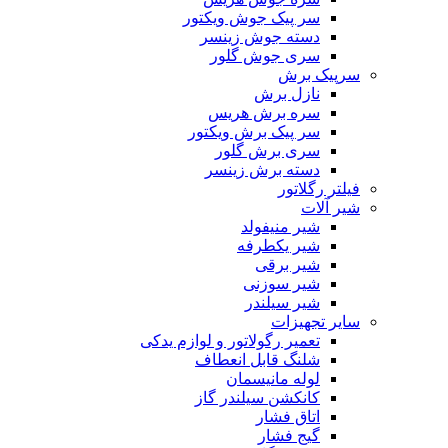
سر پیک جوش ویکتور
دسته جوش زینسر
سری جوش گلور
سرپیک برش
نازل برش
سره برش هریس
سر پیک برش ویکتور
سری برش گلور
دسته برش زینسر
فیلتر رگلاتور
شیر آلات
شیر منیفولد
شیر یکطرفه
شیر برقی
شیر سوزنی
شیر سیلندر
سایر تجهیزات
تعمیر رگولاتور و لوازم یدکی
شلنگ قابل انعطاف
لوله مانیسمان
کانکشن سیلندر گاز
اتاق فشار
گیج فشار