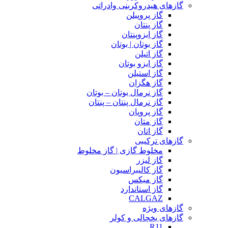
گازهای هیدروکربنی وادراتی
گاز پروپیلن
گاز پنتان
گاز ایزوپنتان
گاز بوتان | بوتان
گاز اتیلن
گاز ایزو بوتان
گاز استیلن
گاز هگزان
گاز نرمال بوتان – بوتان
گاز نرمال پنتان – پنتان
گاز پروپان
گاز متان
گاز اتان
گازهای ترکیبی
مخلوط گازی | گاز مخلوط
گاز لیزر
گاز کالیبراسیون
گاز میکس
گاز استاندارد
CALGAZ
گازهای ویژه
گازهای یخچالی و کولر
R11