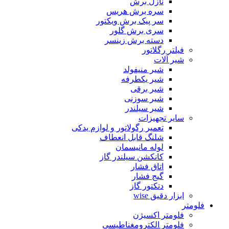
نازل برش
سره برش هریس
سر پیک برش ویکتور
سری برش گلور
دسته برش زینسر
فیلتر رگلاتور
شیر آلات
شیر منیفولد
شیر یکطرفه
شیر برقی
شیر سوزنی
شیر سیلندر
سایر تجهیزات
تعمیر رگولاتور و لوازم یدکی
شلنگ قابل انعطاف
لوله مانیسمان
کانکشن سیلندر گاز
اتاق فشار
گیج فشار
دتکتور گاز
ابزار دقیق wise
فلومتر
فلومتر اکسیژن
فلومتر الکترومغناطیسی