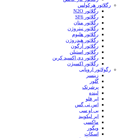
رگلاتور هرکولس
رگلاتور N2O
رگلاتور SF6
رگلاتور متان
رگلاتور نیتروژن
رگلاتور هلیوم
رگلاتور هیدروژن
رگلاتور آرگون
رگلاتور استیلن
رگلاتور دی اکسید کربن
رگلاتور اکسیژن
رگولاتور اروپایی
زینسر
گلور
پرشرتک
لینده
ایر فلو
اس تی گس
بی او سی
ایر لیکویید
ماکسی
ویگور
اسکات