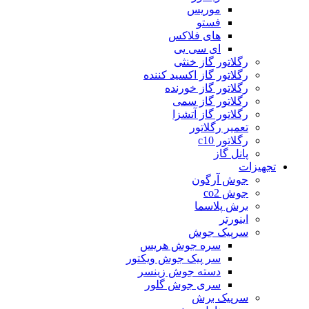
موریس
فستو
های فلاکس
ای سی یی
رگلاتور گاز خنثی
رگلاتور گاز اکسید کننده
رگلاتور گاز خورنده
رگلاتور گاز سمی
رگلاتور گاز آتشزا
تعمیر رگلاتور
رگلاتور c10
پانل گاز
تجهیزات
جوش آرگون
جوش co2
برش پلاسما
اینورتر
سرپیک جوش
سره جوش هریس
سر پیک جوش ویکتور
دسته جوش زینسر
سری جوش گلور
سرپیک برش