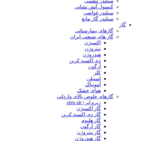
سیلندر تنفسی
کپسول آتش نشانی
سیلندر غواصی
سیلندر گاز مایع
گاز
گازهای بیمارستانی
گاز های صنعتی ایران
اکسیژن
نیتروژن
هیدروژن
دی اکسید کربن
آرگون
کلر
استیلن
آمونیاک
هوای خشک
گازهای خلوص بالای وارداتی
زیرو ایر | zero air
گاز اکسیژن
گاز دی اکسید کربن
گاز هلیوم
گاز آرگون
گاز نیتروژن
گاز هیدروژن