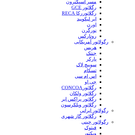
مسر اسپکترون
رگلاتور GCE
رگلاتوررکا RECA
ایر لیکویید
اورن
نورگرن
روتارکس
رگولاتور آمریکایی
هریس
جنتک
پارکر
سوییچ لاک
تسکام
اس ام سی
جی او
رگلاتورCONCOA
رگلاتور ولکان
رگلاتور پراکس ایر
رگلاتور ویلکرسون
رگولاتور ایرانی
رگلاتور گاز شهری
رگولاتور چینی
فیتوک
ویکتور