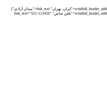
[windfall_header_address image_type="image" contact_image="https://victorthemes.com/themes/windfall/wp-content/uploads/2019/04/icon2@2x.png" main_text="ایران، تهران" link_text="میدان آزادی"]
[windfall_header_address image_type="image" contact_image="https://victorthemes.com/themes/windfall/wp-content/uploads/2019/04/icon3@2x.png" main_text="تلفن تماس" link_text="021-123456"