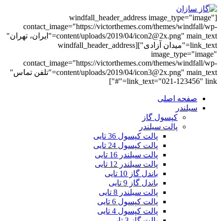
[windfall_header_address image_type="image"
contact_image="https://victorthemes.com/themes/windfall/wp-
content/uploads/2019/04/icon2@2x.png" main_text="ایران، تهران"
link_text="میدان آزادی"][windfall_header_address
image_type="image"
contact_image="https://victorthemes.com/themes/windfall/wp-
content/uploads/2019/04/icon3@2x.png" main_text="تلفن تماس"
link_text="021-123456" link="#"]
صفحه اصلی
سیلندر
کپسول گاز
پالت سیلندر
پالت کپسول 36 تایی
پالت کپسول 24 تایی
پالت سیلندر 16 تایی
پالت سیلندر 12 تایی
باندل گاز 10 تایی
باندل گاز 9 تایی
پالت سیلندر 8 تایی
پالت کپسول 6 تایی
پالت کپسول 4 تایی
پالت گاز 3 تایی