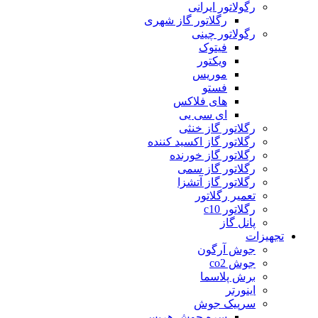
رگولاتور ایرانی
رگلاتور گاز شهری
رگولاتور چینی
فیتوک
ویکتور
موریس
فستو
های فلاکس
ای سی یی
رگلاتور گاز خنثی
رگلاتور گاز اکسید کننده
رگلاتور گاز خورنده
رگلاتور گاز سمی
رگلاتور گاز آتشزا
تعمیر رگلاتور
رگلاتور c10
پانل گاز
تجهیزات
جوش آرگون
جوش co2
برش پلاسما
اینورتر
سرپیک جوش
سره جوش هریس