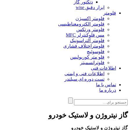
دتکتور گاز
ابزار دقیق wise
فلومتر
فلومتر اکسیژن
فلومتر الکترومغناطیسی
فلومتر ورتکس
مس فلوکنترلر MFC
فلومتر آلتراسونیک
فلومتراختلاف فشاری
فلوسوئیچ
فلو متر کوریولیس
فلوترانسمیتر
اطلاعات فنی
اطلاعات فنی و ایمنی
تست دوره ای سیلندر
تماس با ما
درباره ما
گاز نیتروژن و لاستیک خودرو
گاز نیتروژن و لاستیک خودرو