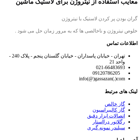
معایب استفاده از نیتروژن برای لاستیک ماشین
گران بودن پر کردن لاستیک با نیتروژن
خلوص نیتروژن و ناخالصی ها که به مرور زمان حل می شود .
اطلاعات تماس
تهران - خیابان پاسداران - خیابان گلستان پنجم - پلاک 240 -
واحد 21
021-66483693
09120786205
info(@)gassazan(.)com
لینک های مرتبط
گاز خالص
گاز کالیبراسیون
اتصالات ابزار دقیق
رگلاتور درااستار
سیلندر نمونه گیری