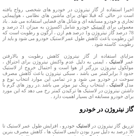
اخیرا استفاده از گاز نیتروژن در خودرو های شخصی رواج یافته
است در حالی که قبلا تنهای برای ماشین های نظامی ، هواپیمایی
تجاری و خودرو مسابقه ای و شاتل های فضایی استفاده می شد . باد
معمولی برای
لاستیک
خودرو شامل اکسیژن به میزان 21 درصد و
78 درصد گاز نیتروژن و1 درصد هم ازن ، آرگون و رطوبت است که
این رطوبت باعث کاهش طول عمر
لاستیک
خودرو می شود و باید از
رطوبت کاسته شود .
مزایای استفاده از گاز نیتروژن کاهش رطوبت و بالارفتن
عمر
لاستیک
، ایمنی به دلیل عدم واکنش نیتروژن برای احتراق ،
مولکول نیتروژن بزرگتر از هوا است و احتمال خروج از لاستیک
حدود 3 برابرکمتر می باشد ، سبکی نیتروژن باعث کاهش مصرف
سوخت در خودرو می شود و در تمامی این موارد انتخاب نوع و
مدل
لاستیک
، اینتخاب رینگ نیز موثر می باشد .در روز های گرم با
داشتن نیتروژن در لاستیک ها ترکیدن کمتر رخ می دهد که این مورد
برای خودرو مسابقه ای بسیار اهمیت دارد .
گاز نیتروژن در خودرو
تزریق گاز نیتروژن در
لاستیک
خودرو ، افزایش طول عمر لاستیک تا
30 درصد به دلیل سرد بودن دایمی لاستیک ها ، کاهش مصرف بنرین