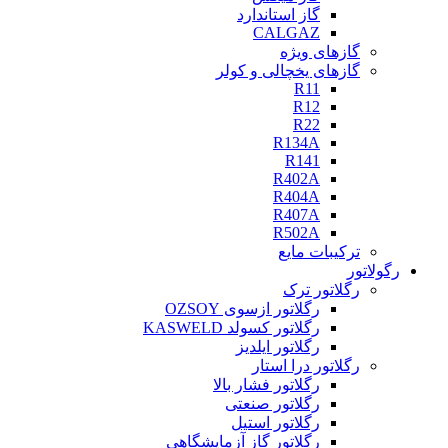
گاز استاندارد
CALGAZ
گازهای ویژه
گازهای یخچالی و کولر
R11
R12
R22
R134A
R141
R402A
R404A
R407A
R502A
ترکیبات مایع
رگولاتور
رگلاتور ترک
رگلاتور ازسوی OZSOY
رگلاتور کسولد KASWELD
رگلاتور ایلدیز
رگلاتور درا استار
رگلاتور فشار بالا
رگلاتور صنعتی
رگلاتور استیل
رگلاتور گاز آزمایشگاهی