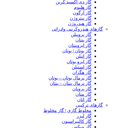
گاز دی اکسید کربن
گاز هلیوم
گاز آرگون
گاز نیتروژن
گاز هیدروژن
گازهای هیدروکربنی وادراتی
گاز پروپیلن
گاز پنتان
گاز ایزوپنتان
گاز بوتان | بوتان
گاز اتیلن
گاز ایزو بوتان
گاز استیلن
گاز هگزان
گاز نرمال بوتان – بوتان
گاز نرمال پنتان – پنتان
گاز پروپان
گاز متان
گاز اتان
گازهای ترکیبی
مخلوط گازی | گاز مخلوط
گاز لیزر
گاز کالیبراسیون
گاز میکس