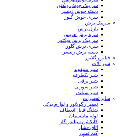
سر پیک جوش ویکتور
دسته جوش زینسر
سری جوش گلور
سرپیک برش
نازل برش
سره برش هریس
سر پیک برش ویکتور
سری برش گلور
دسته برش زینسر
فیلتر رگلاتور
شیر آلات
شیر منیفولد
شیر یکطرفه
شیر برقی
شیر سوزنی
شیر سیلندر
سایر تجهیزات
تعمیر رگولاتور و لوازم یدکی
شلنگ قابل انعطاف
لوله مانیسمان
کانکشن سیلندر گاز
اتاق فشار
گیج فشار