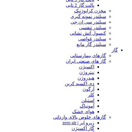
پالت گاز 2 تایی
مخزن کرایوژنیک
سیلندر نمونه گیری
سیلندر سی ان جی
سیلندر تنفسی
کپسول آتش نشانی
سیلندر غواصی
سیلندر گاز مایع
گاز
گازهای بیمارستانی
گاز های صنعتی ایران
اکسیژن
نیتروژن
هیدروژن
دی اکسید کربن
آرگون
کلر
استیلن
آمونیاک
هوای خشک
گازهای خلوص بالای وارداتی
زیرو ایر | zero air
گاز اکسیژن