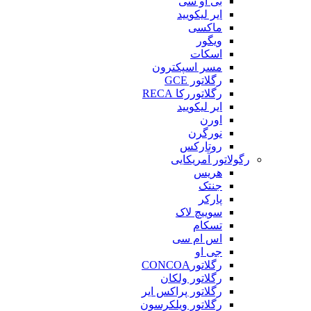
بی او سی
ایر لیکویید
ماکسی
ویگور
اسکات
مسر اسپکترون
رگلاتور GCE
رگلاتوررکا RECA
ایر لیکویید
اورن
نورگرن
روتارکس
رگولاتور آمریکایی
هریس
جنتک
پارکر
سوییچ لاک
تسکام
اس ام سی
جی او
رگلاتورCONCOA
رگلاتور ولکان
رگلاتور پراکس ایر
رگلاتور ویلکرسون