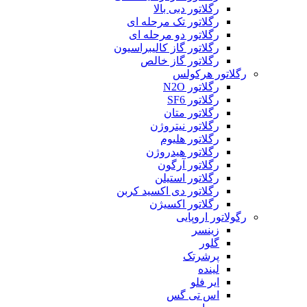
رگلاتور دبی بالا
رگلاتور تک مرحله ای
رگلاتور دو مرحله ای
رگلاتور گاز کالیبراسیون
رگلاتور گاز خالص
رگلاتور هرکولس
رگلاتور N2O
رگلاتور SF6
رگلاتور متان
رگلاتور نیتروژن
رگلاتور هلیوم
رگلاتور هیدروژن
رگلاتور آرگون
رگلاتور استیلن
رگلاتور دی اکسید کربن
رگلاتور اکسیژن
رگولاتور اروپایی
زینسر
گلور
پرشرتک
لینده
ایر فلو
اس تی گس