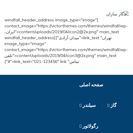
[windfall_header_address image_type="image"
contact_image="https://victorthemes.com/themes/windfall/wp-
content/uploads/2019/04/icon2@2x.png" main_text="ایران،
تهران" link_text="میدان آزادی"][windfall_header_address
image_type="image"
contact_image="https://victorthemes.com/themes/windfall/wp-
content/uploads/2019/04/icon3@2x.png" main_text="تلفن
تماس" link_text="021-123456" link="#"]
صفحه اصلی
گاز
سیلندر
رگولاتور