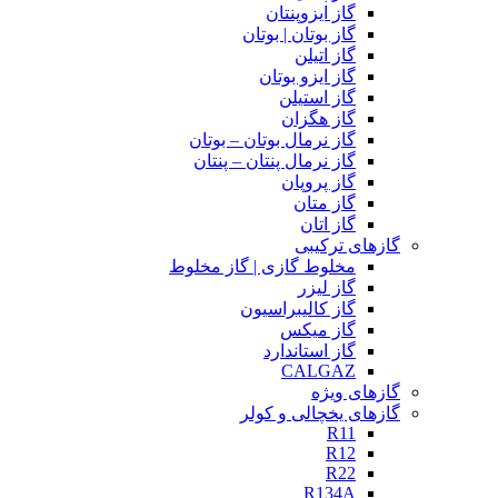
گاز ایزوپنتان
گاز بوتان | بوتان
گاز اتیلن
گاز ایزو بوتان
گاز استیلن
گاز هگزان
گاز نرمال بوتان – بوتان
گاز نرمال پنتان – پنتان
گاز پروپان
گاز متان
گاز اتان
گازهای ترکیبی
مخلوط گازی | گاز مخلوط
گاز لیزر
گاز کالیبراسیون
گاز میکس
گاز استاندارد
CALGAZ
گازهای ویژه
گازهای یخچالی و کولر
R11
R12
R22
R134A