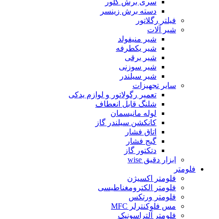
سری برش گلور
دسته برش زینسر
فیلتر رگلاتور
شیر آلات
شیر منیفولد
شیر یکطرفه
شیر برقی
شیر سوزنی
شیر سیلندر
سایر تجهیزات
تعمیر رگولاتور و لوازم یدکی
شلنگ قابل انعطاف
لوله مانیسمان
کانکشن سیلندر گاز
اتاق فشار
گیج فشار
دتکتور گاز
ابزار دقیق wise
فلومتر
فلومتر اکسیژن
فلومتر الکترومغناطیسی
فلومتر ورتکس
مس فلوکنترلر MFC
فلومتر آلتراسونیک