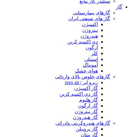
سیلندر گاز مایع
گاز
گازهای بیمارستانی
گاز های صنعتی ایران
اکسیژن
نیتروژن
هیدروژن
دی اکسید کربن
آرگون
کلر
استیلن
آمونیاک
هوای خشک
گازهای خلوص بالای وارداتی
زیرو ایر | zero air
گاز اکسیژن
گاز دی اکسید کربن
گاز هلیوم
گاز آرگون
گاز نیتروژن
گاز هیدروژن
گازهای هیدروکربنی وادراتی
گاز پروپیلن
گاز پنتان