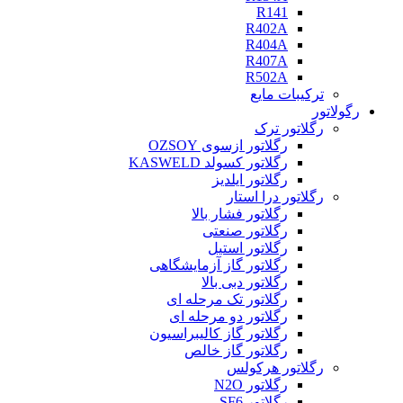
R141
R402A
R404A
R407A
R502A
ترکیبات مایع
رگولاتور
رگلاتور ترک
رگلاتور ازسوی OZSOY
رگلاتور کسولد KASWELD
رگلاتور ایلدیز
رگلاتور درا استار
رگلاتور فشار بالا
رگلاتور صنعتی
رگلاتور استیل
رگلاتور گاز آزمایشگاهی
رگلاتور دبی بالا
رگلاتور تک مرحله ای
رگلاتور دو مرحله ای
رگلاتور گاز کالیبراسیون
رگلاتور گاز خالص
رگلاتور هرکولس
رگلاتور N2O
رگلاتور SF6