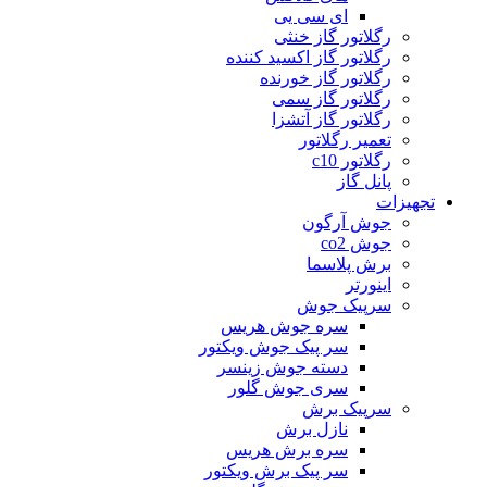
ای سی یی
رگلاتور گاز خنثی
رگلاتور گاز اکسید کننده
رگلاتور گاز خورنده
رگلاتور گاز سمی
رگلاتور گاز آتشزا
تعمیر رگلاتور
رگلاتور c10
پانل گاز
تجهیزات
جوش آرگون
جوش co2
برش پلاسما
اینورتر
سرپیک جوش
سره جوش هریس
سر پیک جوش ویکتور
دسته جوش زینسر
سری جوش گلور
سرپیک برش
نازل برش
سره برش هریس
سر پیک برش ویکتور