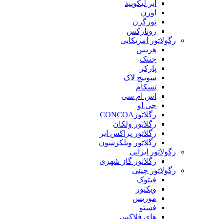
ایر لیکویید
اورن
نورگرن
روتارکس
رگولاتور آمریکایی
هریس
جنتک
پارکر
سوییچ لاک
تسکام
اس ام سی
جی او
رگلاتورCONCOA
رگلاتور ولکان
رگلاتور پراکس ایر
رگلاتور ویلکرسون
رگولاتور ایرانی
رگلاتور گاز شهری
رگولاتور چینی
فیتوک
ویکتور
موریس
فستو
های فلاکس