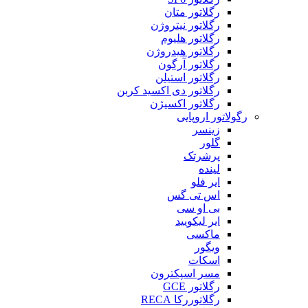
رگلاتور متان
رگلاتور نیتروژن
رگلاتور هلیوم
رگلاتور هیدروژن
رگلاتور آرگون
رگلاتور استیلن
رگلاتور دی اکسید کربن
رگلاتور اکسیژن
رگولاتور اروپایی
زینسر
گلور
پرشرتک
لینده
ایر فلو
اس تی گس
بی او سی
ایر لیکویید
ماکسی
ویگور
اسکات
مسر اسپکترون
رگلاتور GCE
رگلاتوررکا RECA