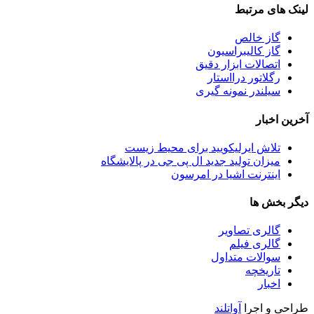
لینک های مرتبط
گاز خالص
گاز کالیبراسیون
اتصالات ابزار دقیق
رگلاتور درااستار
سیلندر نمونه گیری
آخرین اخبار
تلاش ایرلیکویید برای محیط زیست
میزان تولید جدید ال پی جی در پالایشگاه
اینترنت اشیا در امرسون
دیگر بخش ها
گالری تصاویر
گالری فیلم
سوالات متداول
تاریخچه
اخبار
طراحی و اجرا
آواتلند