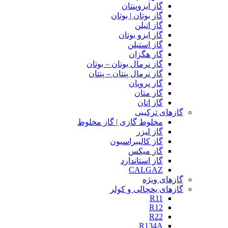
گاز ایزوپنتان
گاز بوتان | بوتان
گاز اتیلن
گاز ایزو بوتان
گاز استیلن
گاز هگزان
گاز نرمال بوتان – بوتان
گاز نرمال پنتان – پنتان
گاز پروپان
گاز متان
گاز اتان
گازهای ترکیبی
مخلوط گازی | گاز مخلوط
گاز لیزر
گاز کالیبراسیون
گاز میکس
گاز استاندارد
CALGAZ
گازهای ویژه
گازهای یخچالی و کولر
R11
R12
R22
R134A