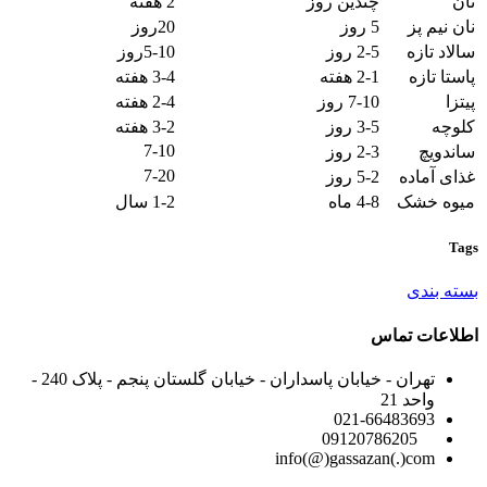
نان
چندین روز
2
هفته
نان نیم پز
5
روز
20
روز
سالاد تازه
2-5
روز
5-10
روز
پاستا تازه
2-1
هفته
3-4
هفته
پیتزا
7-10
روز
2-4
هفته
کلوچه
3-5
روز
3-2
هفته
7-10
ساندویچ
2-3
روز
7-20
غذای آماده
5-2
روز
میوه خشک
4-8
ماه
1-2
سال
Tags
بسته بندی
اطلاعات تماس
تهران - خیابان پاسداران - خیابان گلستان پنجم - پلاک 240 -
واحد 21
021-66483693
09120786205
info(@)gassazan(.)com