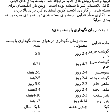
اروپا و آسیا روش های جدید تر ایجاد شد . بسته بندی های قبلی
کاغذ، پلاستیک، فلز یا شیشه بوده است .اولین بار انگلستان برای
بسته بندی از گاز دی اکسید کربن استفاده کرد برای بالا بردن
ماندگاری مواد غذایی . روشهای بسته بندی : بسته بندی مپ ، بسته
بندی تتراپک
•
مدت زمان نگهداری با بسته بندی
:
مدت زمان نگهداری در هوای
مدت نگهداری با بسته
ماده غذایی
معمولی
بندی
گوشت قرمز
2-4
روز
5-8
خام
گوشت مرغ
4-7
روز
16-21
خام
سوسیس
2-4
روز
2-5
هفته
گوشت پخته
2-4
روز
2-5
هفته
ماهی خام
2-3
روز
5-9
روز
ماهی پخته
2-4
روز
3-4
هفته
پنیر سفت
2-3
روز
4-10
هفته
پنیر نرم
4-14
روز
1-3
هفته
کیک
چندین هفته
تا یک سال