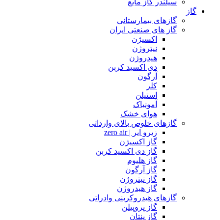
سیلندر گاز مایع
گاز
گازهای بیمارستانی
گاز های صنعتی ایران
اکسیژن
نیتروژن
هیدروژن
دی اکسید کربن
آرگون
کلر
استیلن
آمونیاک
هوای خشک
گازهای خلوص بالای وارداتی
زیرو ایر | zero air
گاز اکسیژن
گاز دی اکسید کربن
گاز هلیوم
گاز آرگون
گاز نیتروژن
گاز هیدروژن
گازهای هیدروکربنی وادراتی
گاز پروپیلن
گاز پنتان