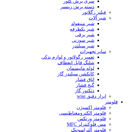
سری برش گلور
دسته برش زینسر
فیلتر رگلاتور
شیر آلات
شیر منیفولد
شیر یکطرفه
شیر برقی
شیر سوزنی
شیر سیلندر
سایر تجهیزات
تعمیر رگولاتور و لوازم یدکی
شلنگ قابل انعطاف
لوله مانیسمان
کانکشن سیلندر گاز
اتاق فشار
گیج فشار
دتکتور گاز
ابزار دقیق wise
فلومتر
فلومتر اکسیژن
فلومتر الکترومغناطیسی
فلومتر ورتکس
مس فلوکنترلر MFC
فلومتر آلتراسونیک