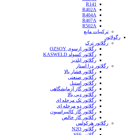
R141
R402A
R404A
R407A
R502A
ترکیبات مایع
رگولاتور
رگلاتور ترک
رگلاتور ازسوی OZSOY
رگلاتور کسولد KASWELD
رگلاتور ایلدیز
رگلاتور درا استار
رگلاتور فشار بالا
رگلاتور صنعتی
رگلاتور استیل
رگلاتور گاز آزمایشگاهی
رگلاتور دبی بالا
رگلاتور تک مرحله ای
رگلاتور دو مرحله ای
رگلاتور گاز کالیبراسیون
رگلاتور گاز خالص
رگلاتور هرکولس
رگلاتور N2O
رگلاتور SF6