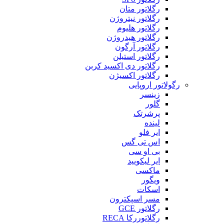
رگلاتور متان
رگلاتور نیتروژن
رگلاتور هلیوم
رگلاتور هیدروژن
رگلاتور آرگون
رگلاتور استیلن
رگلاتور دی اکسید کربن
رگلاتور اکسیژن
رگولاتور اروپایی
زینسر
گلور
پرشرتک
لینده
ایر فلو
اس تی گس
بی او سی
ایر لیکویید
ماکسی
ویگور
اسکات
مسر اسپکترون
رگلاتور GCE
رگلاتوررکا RECA