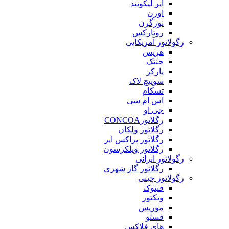
ایر لیکویید
اورن
نورگرن
روتارکس
رگولاتور آمریکایی
هریس
جنتک
پارکر
سوییچ لاک
تسکام
اس ام سی
جی او
رگلاتورCONCOA
رگلاتور ولکان
رگلاتور پراکس ایر
رگلاتور ویلکرسون
رگولاتور ایرانی
رگلاتور گاز شهری
رگولاتور چینی
فیتوک
ویکتور
موریس
فستو
های فلاکس