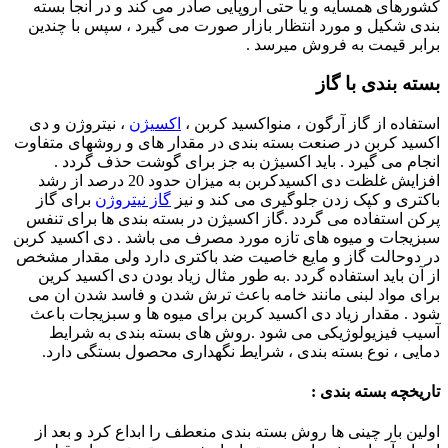
کشورهای همسایه و یا حتی اروپایی صادر می کند و در آنجا بسته
بندی شکیل و مورد انتظار بازار صورت می گیرد ، سپس با چندین
برابر قیمت به فروش میرسد .
بسته بندی با گاز
استفاده از گاز آرگون ، منواکسید کربن ،
اکسیژن
، نیتروژن و دی
اکسید کربن در صنعت بسته بندی در مقدار های و روشهای متفاوت
انجام می گیرد . باید اکسیژن به جز برای گوشت حذف گردد .
افزایش غلظت دی اکسیدکربن به میزان حدود 20 درصد از رشد
باکتری و کپک زدن جلوگیری می کند و نیز
گاز نیتروژن
برای گاز
پرکن استفاده می گردد .گاز اکسیژن در بسته بندی ها برای تنفس
سبزیجات و میوه های تازه مورد مصرف می باشد . دی اکسید کربن
در دوحالت گاز و مایع خاصیت ضد باکتری دارد ولی مقدار مشخص
از آن باید استفاده گردد .به طور مثال زیاد بودن دی اکسید کرین
برای مواد لبنی مانند خامه باعث ترش شدن و فاسد شدن ان می
شود . مقدار زیاد دی اکسید کربن برای میوه ها و سبزیجات باعث
آسیب فیزیولوژیکی می شود .روش های بسته بندی به شرایط
دمایی ، نوع بسته بندی ، شرایط نگهداری محصول بستگی دارد.
تاریخچه بسته بندی :
اولین بار چینی ها روش بسته بندی منعطف را ابداع کرد و بعد از