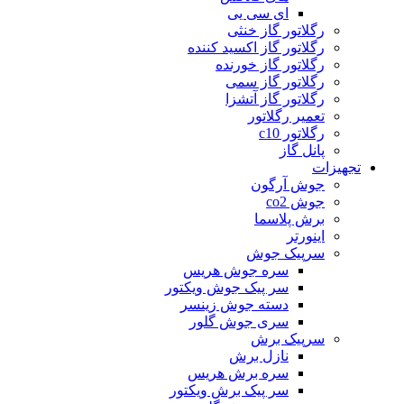
ای سی یی
رگلاتور گاز خنثی
رگلاتور گاز اکسید کننده
رگلاتور گاز خورنده
رگلاتور گاز سمی
رگلاتور گاز آتشزا
تعمیر رگلاتور
رگلاتور c10
پانل گاز
تجهیزات
جوش آرگون
جوش co2
برش پلاسما
اینورتر
سرپیک جوش
سره جوش هریس
سر پیک جوش ویکتور
دسته جوش زینسر
سری جوش گلور
سرپیک برش
نازل برش
سره برش هریس
سر پیک برش ویکتور