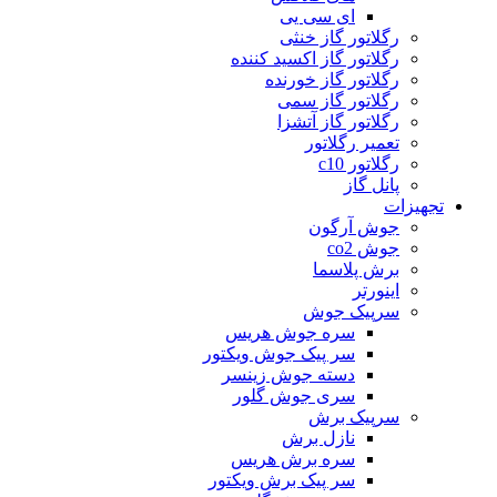
ای سی یی
رگلاتور گاز خنثی
رگلاتور گاز اکسید کننده
رگلاتور گاز خورنده
رگلاتور گاز سمی
رگلاتور گاز آتشزا
تعمیر رگلاتور
رگلاتور c10
پانل گاز
تجهیزات
جوش آرگون
جوش co2
برش پلاسما
اینورتر
سرپیک جوش
سره جوش هریس
سر پیک جوش ویکتور
دسته جوش زینسر
سری جوش گلور
سرپیک برش
نازل برش
سره برش هریس
سر پیک برش ویکتور