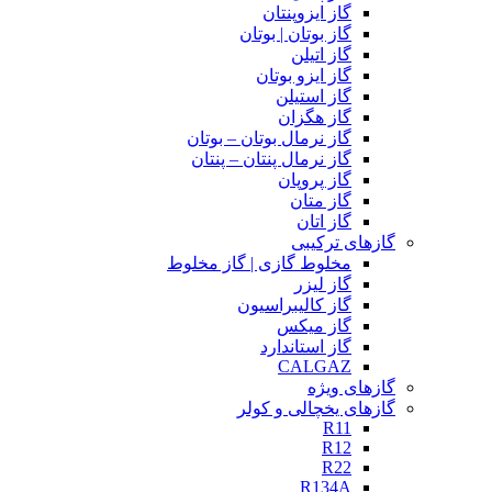
گاز ایزوپنتان
گاز بوتان | بوتان
گاز اتیلن
گاز ایزو بوتان
گاز استیلن
گاز هگزان
گاز نرمال بوتان – بوتان
گاز نرمال پنتان – پنتان
گاز پروپان
گاز متان
گاز اتان
گازهای ترکیبی
مخلوط گازی | گاز مخلوط
گاز لیزر
گاز کالیبراسیون
گاز میکس
گاز استاندارد
CALGAZ
گازهای ویژه
گازهای یخچالی و کولر
R11
R12
R22
R134A