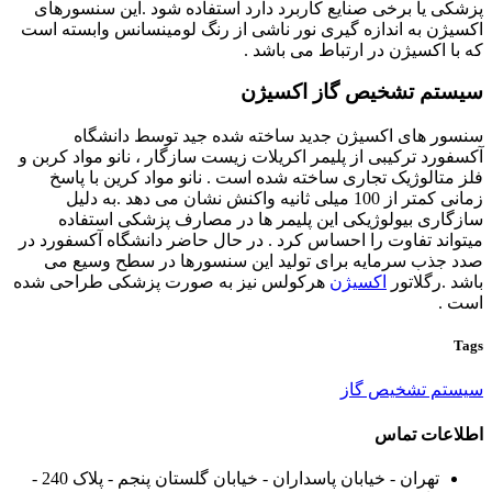
پزشکی یا برخی صنایع کاربرد دارد استفاده شود .این سنسورهای
اکسیژن به اندازه گیری نور ناشی از رنگ لومینسانس وابسته است
که با اکسیژن در ارتباط می باشد .
سیستم تشخیص گاز اکسیژن
سنسور های اکسیژن جدید ساخته شده جید توسط دانشگاه
آکسفورد ترکیبی از پلیمر اکریلات زیست سازگار ، نانو مواد کربن و
فلز متالوژیک تجاری ساخته شده است . نانو مواد کرین با پاسخ
زمانی کمتر از 100 میلی ثانیه واکنش نشان می دهد .به دلیل
سازگاری بیولوژیکی این پلیمر ها در مصارف پزشکی استفاده
میتواند تفاوت را احساس کرد . در حال حاضر دانشگاه آکسفورد در
صدد جذب سرمایه برای تولید این سنسورها در سطح وسیع می
باشد .رگلاتور
اکسیژن
هرکولس نیز به صورت پزشکی طراحی شده
است .
Tags
سیستم تشخیص گاز
اطلاعات تماس
تهران - خیابان پاسداران - خیابان گلستان پنجم - پلاک 240 -