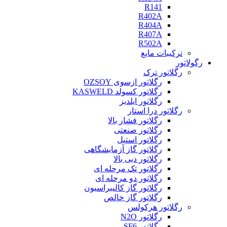
R141
R402A
R404A
R407A
R502A
ترکیبات مایع
رگولاتور
رگلاتور ترک
رگلاتور ازسوی OZSOY
رگلاتور کسولد KASWELD
رگلاتور ایلدیز
رگلاتور درا استار
رگلاتور فشار بالا
رگلاتور صنعتی
رگلاتور استیل
رگلاتور گاز آزمایشگاهی
رگلاتور دبی بالا
رگلاتور تک مرحله ای
رگلاتور دو مرحله ای
رگلاتور گاز کالیبراسیون
رگلاتور گاز خالص
رگلاتور هرکولس
رگلاتور N2O
رگلاتور SF6