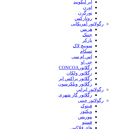
ایر لیکویید
اورن
نورگرن
روتارکس
رگولاتور آمریکایی
هریس
جنتک
پارکر
سوییچ لاک
تسکام
اس ام سی
جی او
رگلاتورCONCOA
رگلاتور ولکان
رگلاتور پراکس ایر
رگلاتور ویلکرسون
رگولاتور ایرانی
رگلاتور گاز شهری
رگولاتور چینی
فیتوک
ویکتور
موریس
فستو
های فلاکس