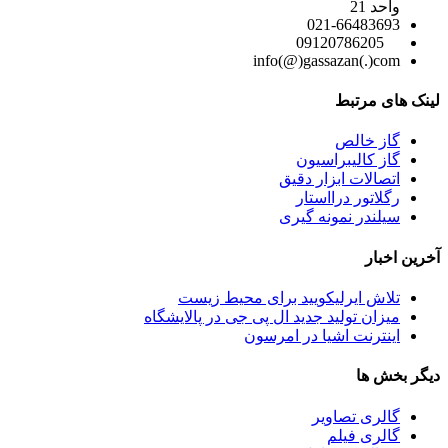
واحد 21
021-66483693
09120786205
info(@)gassazan(.)com
لینک های مرتبط
گاز خالص
گاز کالیبراسیون
اتصالات ابزار دقیق
رگلاتور درااستار
سیلندر نمونه گیری
آخرین اخبار
تلاش ایرلیکویید برای محیط زیست
میزان تولید جدید ال پی جی در پالایشگاه
اینترنت اشیا در امرسون
دیگر بخش ها
گالری تصاویر
گالری فیلم