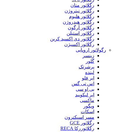
رگلاتور متان
رگلاتور نیتروژن
رگلاتور هلیوم
رگلاتور هیدروژن
رگلاتور آرگون
رگلاتور استیلن
رگلاتور دی اکسید کربن
رگلاتور اکسیژن
رگولاتور اروپایی
زینسر
گلور
پرشرتک
لینده
ایر فلو
اس تی گس
بی او سی
ایر لیکویید
ماکسی
ویگور
اسکات
مسر اسپکترون
رگلاتور GCE
رگلاتوررکا RECA