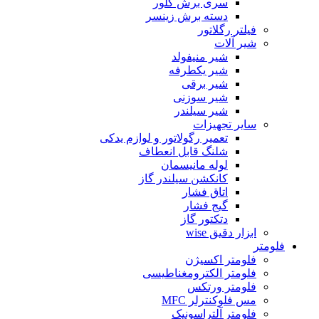
سری برش گلور
دسته برش زینسر
فیلتر رگلاتور
شیر آلات
شیر منیفولد
شیر یکطرفه
شیر برقی
شیر سوزنی
شیر سیلندر
سایر تجهیزات
تعمیر رگولاتور و لوازم یدکی
شلنگ قابل انعطاف
لوله مانیسمان
کانکشن سیلندر گاز
اتاق فشار
گیج فشار
دتکتور گاز
ابزار دقیق wise
فلومتر
فلومتر اکسیژن
فلومتر الکترومغناطیسی
فلومتر ورتکس
مس فلوکنترلر MFC
فلومتر آلتراسونیک