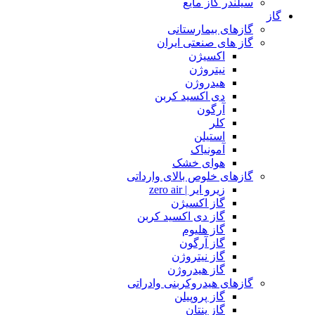
سیلندر گاز مایع
گاز
گازهای بیمارستانی
گاز های صنعتی ایران
اکسیژن
نیتروژن
هیدروژن
دی اکسید کربن
آرگون
کلر
استیلن
آمونیاک
هوای خشک
گازهای خلوص بالای وارداتی
زیرو ایر | zero air
گاز اکسیژن
گاز دی اکسید کربن
گاز هلیوم
گاز آرگون
گاز نیتروژن
گاز هیدروژن
گازهای هیدروکربنی وادراتی
گاز پروپیلن
گاز پنتان