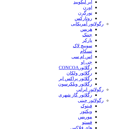
ایر لیکویید
اورن
نورگرن
روتارکس
رگولاتور آمریکایی
هریس
جنتک
پارکر
سوییچ لاک
تسکام
اس ام سی
جی او
رگلاتورCONCOA
رگلاتور ولکان
رگلاتور پراکس ایر
رگلاتور ویلکرسون
رگولاتور ایرانی
رگلاتور گاز شهری
رگولاتور چینی
فیتوک
ویکتور
موریس
فستو
های فلاکس