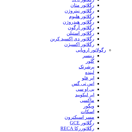
رگلاتور متان
رگلاتور نیتروژن
رگلاتور هلیوم
رگلاتور هیدروژن
رگلاتور آرگون
رگلاتور استیلن
رگلاتور دی اکسید کربن
رگلاتور اکسیژن
رگولاتور اروپایی
زینسر
گلور
پرشرتک
لینده
ایر فلو
اس تی گس
بی او سی
ایر لیکویید
ماکسی
ویگور
اسکات
مسر اسپکترون
رگلاتور GCE
رگلاتوررکا RECA