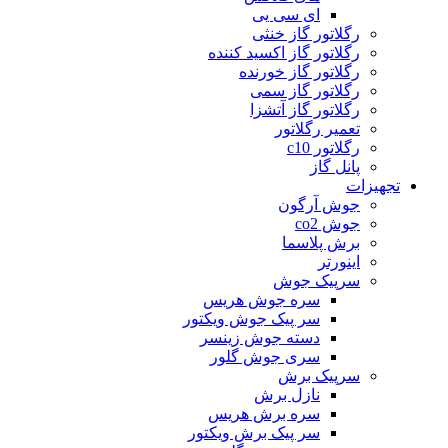
ای سی یی
رگلاتور گاز خنثی
رگلاتور گاز اکسید کننده
رگلاتور گاز خورنده
رگلاتور گاز سمی
رگلاتور گاز آتشزا
تعمیر رگلاتور
رگلاتور c10
پانل گاز
تجهیزات
جوش آرگون
جوش co2
برش پلاسما
اینورتر
سرپیک جوش
سره جوش هریس
سر پیک جوش ویکتور
دسته جوش زینسر
سری جوش گلور
سرپیک برش
نازل برش
سره برش هریس
سر پیک برش ویکتور