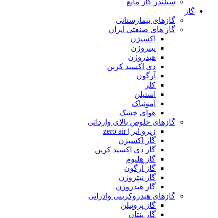
سیلندر گاز مایع
گاز
گازهای بیمارستانی
گاز های صنعتی ایران
اکسیژن
نیتروژن
هیدروژن
دی اکسید کربن
آرگون
کلر
استیلن
آمونیاک
هوای خشک
گازهای خلوص بالای وارداتی
زیرو ایر | zero air
گاز اکسیژن
گاز دی اکسید کربن
گاز هلیوم
گاز آرگون
گاز نیتروژن
گاز هیدروژن
گازهای هیدروکربنی وادراتی
گاز پروپیلن
گاز پنتان