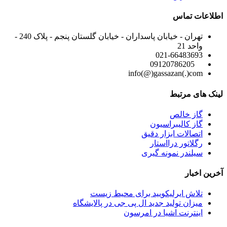
اطلاعات تماس
تهران - خیابان پاسداران - خیابان گلستان پنجم - پلاک 240 -
واحد 21
021-66483693
09120786205
info(@)gassazan(.)com
لینک های مرتبط
گاز خالص
گاز کالیبراسیون
اتصالات ابزار دقیق
رگلاتور درااستار
سیلندر نمونه گیری
آخرین اخبار
تلاش ایرلیکویید برای محیط زیست
میزان تولید جدید ال پی جی در پالایشگاه
اینترنت اشیا در امرسون