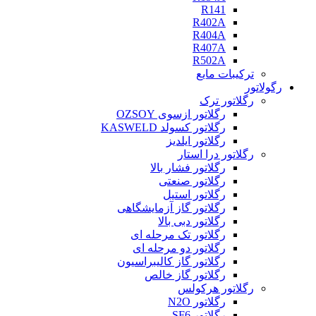
R141
R402A
R404A
R407A
R502A
ترکیبات مایع
رگولاتور
رگلاتور ترک
رگلاتور ازسوی OZSOY
رگلاتور کسولد KASWELD
رگلاتور ایلدیز
رگلاتور درا استار
رگلاتور فشار بالا
رگلاتور صنعتی
رگلاتور استیل
رگلاتور گاز آزمایشگاهی
رگلاتور دبی بالا
رگلاتور تک مرحله ای
رگلاتور دو مرحله ای
رگلاتور گاز کالیبراسیون
رگلاتور گاز خالص
رگلاتور هرکولس
رگلاتور N2O
رگلاتور SF6