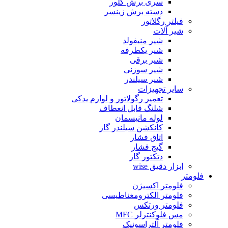
سری برش گلور
دسته برش زینسر
فیلتر رگلاتور
شیر آلات
شیر منیفولد
شیر یکطرفه
شیر برقی
شیر سوزنی
شیر سیلندر
سایر تجهیزات
تعمیر رگولاتور و لوازم یدکی
شلنگ قابل انعطاف
لوله مانیسمان
کانکشن سیلندر گاز
اتاق فشار
گیج فشار
دتکتور گاز
ابزار دقیق wise
فلومتر
فلومتر اکسیژن
فلومتر الکترومغناطیسی
فلومتر ورتکس
مس فلوکنترلر MFC
فلومتر آلتراسونیک