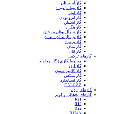
گاز ایزوپنتان
گاز بوتان | بوتان
گاز اتیلن
گاز ایزو بوتان
گاز استیلن
گاز هگزان
گاز نرمال بوتان – بوتان
گاز نرمال پنتان – پنتان
گاز پروپان
گاز متان
گاز اتان
گازهای ترکیبی
مخلوط گازی | گاز مخلوط
گاز لیزر
گاز کالیبراسیون
گاز میکس
گاز استاندارد
CALGAZ
گازهای ویژه
گازهای یخچالی و کولر
R11
R12
R22
R134A