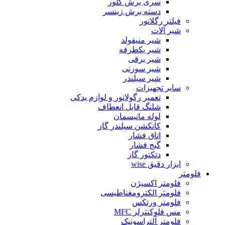
سری برش گلور
دسته برش زینسر
فیلتر رگلاتور
شیر آلات
شیر منیفولد
شیر یکطرفه
شیر برقی
شیر سوزنی
شیر سیلندر
سایر تجهیزات
تعمیر رگولاتور و لوازم یدکی
شلنگ قابل انعطاف
لوله مانیسمان
کانکشن سیلندر گاز
اتاق فشار
گیج فشار
دتکتور گاز
ابزار دقیق wise
فلومتر
فلومتر اکسیژن
فلومتر الکترومغناطیسی
فلومتر ورتکس
مس فلوکنترلر MFC
فلومتر آلتراسونیک