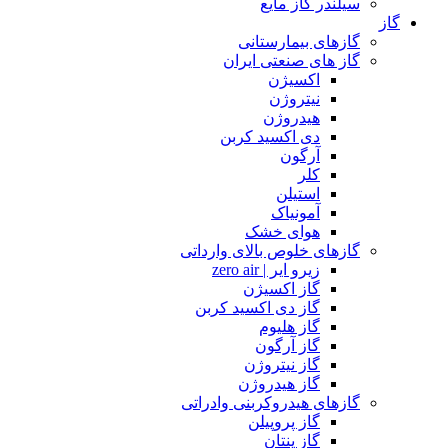
سیلندر گاز مایع
گاز
گازهای بیمارستانی
گاز های صنعتی ایران
اکسیژن
نیتروژن
هیدروژن
دی اکسید کربن
آرگون
کلر
استیلن
آمونیاک
هوای خشک
گازهای خلوص بالای وارداتی
زیرو ایر | zero air
گاز اکسیژن
گاز دی اکسید کربن
گاز هلیوم
گاز آرگون
گاز نیتروژن
گاز هیدروژن
گازهای هیدروکربنی وادراتی
گاز پروپیلن
گاز پنتان