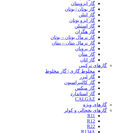
گاز ایزوپنتان
گاز بوتان | بوتان
گاز اتیلن
گاز ایزو بوتان
گاز استیلن
گاز هگزان
گاز نرمال بوتان – بوتان
گاز نرمال پنتان – پنتان
گاز پروپان
گاز متان
گاز اتان
گازهای ترکیبی
مخلوط گازی | گاز مخلوط
گاز لیزر
گاز کالیبراسیون
گاز میکس
گاز استاندارد
CALGAZ
گازهای ویژه
گازهای یخچالی و کولر
R11
R12
R22
R134A