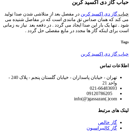
حباب گاز دی اکسید کربن
حباب
گاز دی اکسید کربن
در مفصل بعد از متلاشی شدن صدا تولید
می کند که همان صداس تق مانندی است که در مفاصل شنیده می
شود . تنها یک بار این صدا ایجاد می گردد . در دفعه بعد نیاز به زمانی
است برای اینکه گاز ها مجدد در مایع مفصلی حل گردد .
Tags
حباب گاز دی اکسید کربن
اطلاعات تماس
تهران - خیابان پاسداران - خیابان گلستان پنجم - پلاک 240 -
واحد 21
021-66483693
09120786205
info(@)gassazan(.)com
لینک های مرتبط
گاز خالص
گاز کالیبراسیون