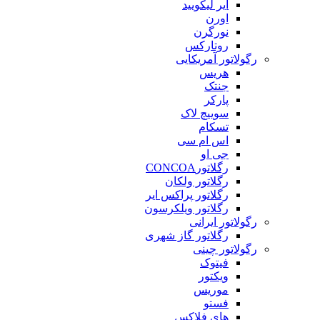
ایر لیکویید
اورن
نورگرن
روتارکس
رگولاتور آمریکایی
هریس
جنتک
پارکر
سوییچ لاک
تسکام
اس ام سی
جی او
رگلاتورCONCOA
رگلاتور ولکان
رگلاتور پراکس ایر
رگلاتور ویلکرسون
رگولاتور ایرانی
رگلاتور گاز شهری
رگولاتور چینی
فیتوک
ویکتور
موریس
فستو
های فلاکس