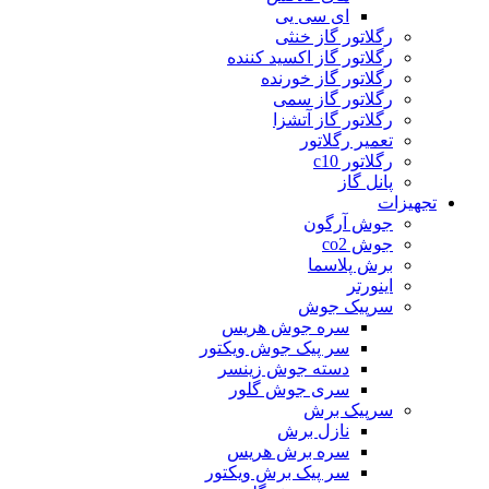
ای سی یی
رگلاتور گاز خنثی
رگلاتور گاز اکسید کننده
رگلاتور گاز خورنده
رگلاتور گاز سمی
رگلاتور گاز آتشزا
تعمیر رگلاتور
رگلاتور c10
پانل گاز
تجهیزات
جوش آرگون
جوش co2
برش پلاسما
اینورتر
سرپیک جوش
سره جوش هریس
سر پیک جوش ویکتور
دسته جوش زینسر
سری جوش گلور
سرپیک برش
نازل برش
سره برش هریس
سر پیک برش ویکتور