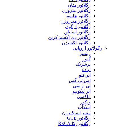
رگلاتور متان
رگلاتور نیتروژن
رگلاتور هلیوم
رگلاتور هیدروژن
رگلاتور آرگون
رگلاتور استیلن
رگلاتور دی اکسید کربن
رگلاتور اکسیژن
رگولاتور اروپایی
زینسر
گلور
پرشرتک
لینده
ایر فلو
اس تی گس
بی او سی
ایر لیکویید
ماکسی
ویگور
اسکات
مسر اسپکترون
رگلاتور GCE
رگلاتوررکا RECA