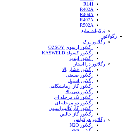
R141
R402A
R404A
R407A
R502A
ترکیبات مایع
رگولاتور
رگلاتور ترک
رگلاتور ازسوی OZSOY
رگلاتور کسولد KASWELD
رگلاتور ایلدیز
رگلاتور درا استار
رگلاتور فشار بالا
رگلاتور صنعتی
رگلاتور استیل
رگلاتور گاز آزمایشگاهی
رگلاتور دبی بالا
رگلاتور تک مرحله ای
رگلاتور دو مرحله ای
رگلاتور گاز کالیبراسیون
رگلاتور گاز خالص
رگلاتور هرکولس
رگلاتور N2O
رگلاتور SF6