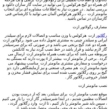
ای همراه دو گیج هرکولس را می توانید در سایت گاز سازان دانلود و
بررسی نمایید . در صورت نیاز به اطلاعات مشاوره ای برای انتخاب
مانومتر ازت ، رگلاتور هرکولس آلمان می توانید با کارشناس فنی
گازسازان در تماس باشید
.
مصارف رگولاتور ازت
رگلاتور
ازت هرکولس با وزن مناسب و اتصالات لازم برای سیلندر
ایرانی و سیلندر چینی به مشتری تحویل داده می شود
.
رگولاتور ازت
همراه دو عدد گیج برنجی می باشد و در صورتی که برای سرسیلندر
گاز لازم نباشد و قرار باشد در خط نصب گردد نیاز به کانکشن
مربوطه می باشد که برای نصب همراه مانومتر ازت ارسال می
گردد . برخی از مانومتر ازت بیشتر از 4 پورت دارند که بستگی به
درخواست و سفارش مشتری مانومتر ازت مناسب پیشنهاد می
شود
.
مانومتر ازت هم مصرف صنعتی و نیز آزمایشگاهی دارد .دو
گیج بر روی رگلاتور نصب شده است برای نمایش فشار مخزن و
فشار خروجی رگلاتور گاز .
نصب مانومتر ازت
موقع نصب مانومتر ازت برای سیلندر، بعد که از درست بودن
اتصالات مطمین شدیم ، در ابتدا شیرسیلندر گاز ازت را باز می کنیم
، سپس باید شیر مانومتر را باز کنیم ، تا ازت وارد رگلاتور گردد ،
شیلنگ خروجی باید به خروجی مانومتر متصل شده باشد
.
از