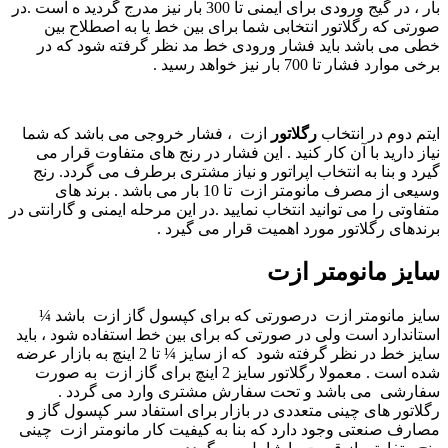
بار ، در گیج ورودی برای ایمنی تا 300 بار نیز مدرج گردید ه است .در
صورتی که رگلاتور انتخابی شما برای بین خط یا به اصطلاح بین
خطی می باشد باید فشار ورودی خط مد نظر گرفته شود که در
برخی موارد فشار تا 700 بار نیز خواهد رسید .
ایتم دوم در انتخاب
رگلاتور
ازت ، فشار خروجی می باشد که شما
نیاز دارید با آن کار کنید . این فشار در رنج های متفاوت قرار می
گیرد و بنا به انتخاب اپراتور و نیاز مشتری برطرف می گردد. رنج
وسیعی از مصرف مانومتر ازت تا 10 بار می باشد . برند های
متفاوتی را می توانید انتخاب نمایید .در این مرحله ایمنی و گارانتی در
برندهای رگلاتور مورد اهمیت قرار می گیرد .
سایز مانومتر ازت
سایز مانومتر ازت درصورتی که برای کپسول گاز ازت باشد ¼
استاندارد است ولی در صورتی که برای بین خط استفاده شود ، باید
سایز خط در نظر گرفته شود که از سایز ¼ تا 2 اینچ به بازار عرضه
شده است . معمولا رگلاتور سایز 2 اینچ برای گاز ازت به صورت
سفارشی می باشد و تحت سفارش مشتری وارد می گردد .
رگلاتور های چینی متعددی در بازار برای استفاد سر کپسول گاز و
مصارف صنعتی وجود دارد که بنا به کیفیت کار مانومتر ازت چینی