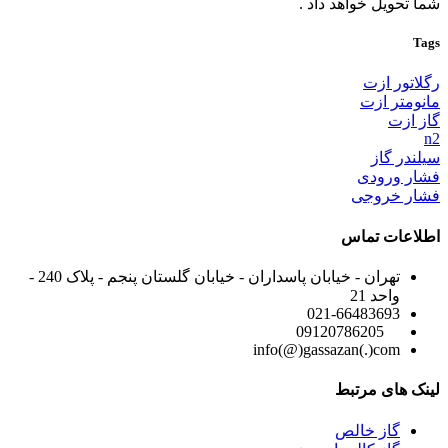
شما تحویل خواهد داد .
Tags
رگلاتور ازت
مانومتر ازت
گاز ازت
n2
سیلندر گاز
فشار ورودی
فشار خروجی
اطلاعات تماس
تهران - خیابان پاسداران - خیابان گلستان پنجم - پلاک 240 -
واحد 21
021-66483693
09120786205
info(@)gassazan(.)com
لینک های مرتبط
گاز خالص