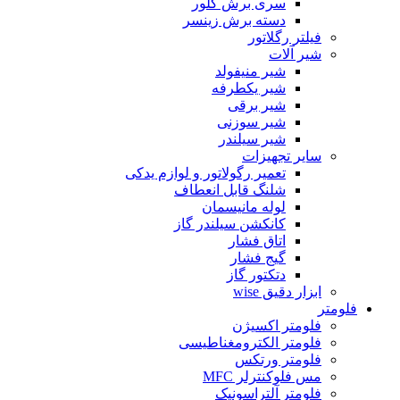
سری برش گلور
دسته برش زینسر
فیلتر رگلاتور
شیر آلات
شیر منیفولد
شیر یکطرفه
شیر برقی
شیر سوزنی
شیر سیلندر
سایر تجهیزات
تعمیر رگولاتور و لوازم یدکی
شلنگ قابل انعطاف
لوله مانیسمان
کانکشن سیلندر گاز
اتاق فشار
گیج فشار
دتکتور گاز
ابزار دقیق wise
فلومتر
فلومتر اکسیژن
فلومتر الکترومغناطیسی
فلومتر ورتکس
مس فلوکنترلر MFC
فلومتر آلتراسونیک