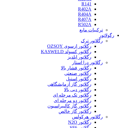
R141
R402A
R404A
R407A
R502A
ترکیبات مایع
رگولاتور
رگلاتور ترک
رگلاتور ازسوی OZSOY
رگلاتور کسولد KASWELD
رگلاتور ایلدیز
رگلاتور درا استار
رگلاتور فشار بالا
رگلاتور صنعتی
رگلاتور استیل
رگلاتور گاز آزمایشگاهی
رگلاتور دبی بالا
رگلاتور تک مرحله ای
رگلاتور دو مرحله ای
رگلاتور گاز کالیبراسیون
رگلاتور گاز خالص
رگلاتور هرکولس
رگلاتور N2O
رگلاتور SF6