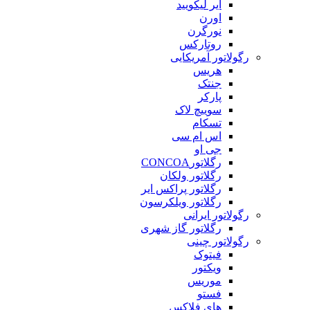
ایر لیکویید
اورن
نورگرن
روتارکس
رگولاتور آمریکایی
هریس
جنتک
پارکر
سوییچ لاک
تسکام
اس ام سی
جی او
رگلاتورCONCOA
رگلاتور ولکان
رگلاتور پراکس ایر
رگلاتور ویلکرسون
رگولاتور ایرانی
رگلاتور گاز شهری
رگولاتور چینی
فیتوک
ویکتور
موریس
فستو
های فلاکس