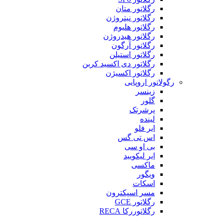
رگلاتور متان
رگلاتور نیتروژن
رگلاتور هلیوم
رگلاتور هیدروژن
رگلاتور آرگون
رگلاتور استیلن
رگلاتور دی اکسید کربن
رگلاتور اکسیژن
رگولاتور اروپایی
زینسر
گلور
پرشرتک
لینده
ایر فلو
اس تی گس
بی او سی
ایر لیکویید
ماکسی
ویگور
اسکات
مسر اسپکترون
رگلاتور GCE
رگلاتوررکا RECA