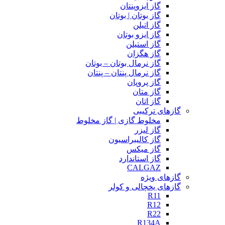
گاز ایزوپنتان
گاز بوتان | بوتان
گاز اتیلن
گاز ایزو بوتان
گاز استیلن
گاز هگزان
گاز نرمال بوتان – بوتان
گاز نرمال پنتان – پنتان
گاز پروپان
گاز متان
گاز اتان
گازهای ترکیبی
مخلوط گازی | گاز مخلوط
گاز لیزر
گاز کالیبراسیون
گاز میکس
گاز استاندارد
CALGAZ
گازهای ویژه
گازهای یخچالی و کولر
R11
R12
R22
R134A