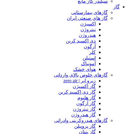
سیلندر گاز مایع
گاز
گازهای بیمارستانی
گاز های صنعتی ایران
اکسیژن
نیتروژن
هیدروژن
دی اکسید کربن
آرگون
کلر
استیلن
آمونیاک
هوای خشک
گازهای خلوص بالای وارداتی
زیرو ایر | zero air
گاز اکسیژن
گاز دی اکسید کربن
گاز هلیوم
گاز آرگون
گاز نیتروژن
گاز هیدروژن
گازهای هیدروکربنی وادراتی
گاز پروپیلن
گاز پنتان