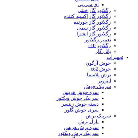
ای سی یی
رگلاتور گاز خنثی
رگلاتور گاز اکسید کننده
رگلاتور گاز خورنده
رگلاتور گاز سمی
رگلاتور گاز آتشزا
تعمیر رگلاتور
رگلاتور c10
پانل گاز
تجهیزات
جوش آرگون
جوش co2
برش پلاسما
اینورتر
سرپیک جوش
سره جوش هریس
سر پیک جوش ویکتور
دسته جوش زینسر
سری جوش گلور
سرپیک برش
نازل برش
سره برش هریس
سر پیک برش ویکتور