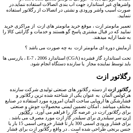
واشرهای غیر استاندارد جهت اب بندی اتصالات استفاده ننماید
.
در
صورت آسیب واشر ورودی و نشتی در اتصالات از رگلاتور استفاده
ننمایید
.
تعمیر مانومتر ازت ، موقع خرید مانومتر های ازت از مراکزی خرید
نمایید که در قبال مشتری پاسخ گو هستند و خدمات و گارانتی کالا را
به شما ارایه میدهند.
آزمایش دوره ای مانومتر ازت به چه صورت می باشد ؟
تحت استاندارد گاز فشرده
(CGA)
استاندارد
2006
،
E-7
، بازرسی ها
باید توسط نماینده مجاز یا سازنده دستگاه انجام شود
.
رگلاتور ازت
رگلاتور ازت
از دسته رگلاتور های صنعتی تولیدی شرکت سازنده
هرکولس آلمان به عنوان یکی از شناخته شده ترین رگلاتور و
فشارشکن ها اروپایی ساخت المان امروزه مورد استفاده در صنایع
مختلف میباشد . امکان تضمین ایمنی محصولات جوش و صنعتی
برای
رگلاتور ازت
در عرصه گاز را فراهم می آورد.
رگلاتور
ازت
سر سیلندری برای سیلندر گاز ازت مورد مصرف می باشد .
برای فشار ورودی اسمی 300 بار تا فشار خروجی اسمی 15 بار با
جنس برنجی طراحی شده است . در واقع رگلاتور ازت برای فشار