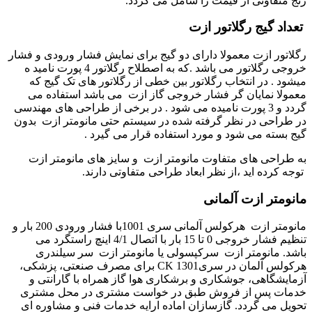
رنج متفاوتی از قیمت را شامل می گردد.
تعداد گیج رگلاتور ازت
رگلاتور ازت معمولا دارای دو گیج برای نمایش فشار ورودی و فشار
خروجی رگلاتور می باشد .که به اصطلاح رگلاتور 4 پورت نامید ه
میشود . در انتخاب رگلاتور بین خطی از رگلاتور های تک گیج که
معمولا نمایان گر فشار خروجی گاز ازت می باشد استفاده می
گردد و 3 پورت نامیده می شود . در برخی از طراحی های مهندسی
در طراحی در نظر گرفته شده در سیستم حتی مانومتر ازت بدون
گیج بسته می شود و مورد استفاده قرار می گیرد .
به طراحی های متفاوت مانومتر ازت و سایز های مانومتر ازت
توجه کرده اید ،از نظر ابعاد طراحی متفاوتی دارند.
مانومتر ازت آلمانی
مانومتر ازت هرکولس آلمانی سری 1001با فشار ورودی 200 بار و
تنظیم فشار خروجی 0 تا 15 بار با اتصال 4/1 اینچ راستگرد می
باشد
.
مانومتر ازت سرکپسولی یا مانومتر ازت سر سیلندری
هرکولس آلمان در سری
CK 1301
برای مصرف صنعتی، پزشکی،
آزمایشگاهی، جوشکاری و برشکاری هوا گاز همراه با گارانتی و
خدمات پس از فروش طبق در خواست مشتری در محل مشتری
تحویل می گردد. گازسازان اماده ارایه خدمات فنی و مشاوره ای