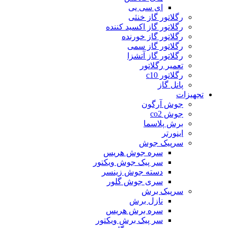
ای سی یی
رگلاتور گاز خنثی
رگلاتور گاز اکسید کننده
رگلاتور گاز خورنده
رگلاتور گاز سمی
رگلاتور گاز آتشزا
تعمیر رگلاتور
رگلاتور c10
پانل گاز
تجهیزات
جوش آرگون
جوش co2
برش پلاسما
اینورتر
سرپیک جوش
سره جوش هریس
سر پیک جوش ویکتور
دسته جوش زینسر
سری جوش گلور
سرپیک برش
نازل برش
سره برش هریس
سر پیک برش ویکتور