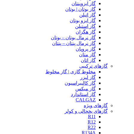
گاز ایزوپنتان
گاز بوتان | بوتان
گاز اتیلن
گاز ایزو بوتان
گاز استیلن
گاز هگزان
گاز نرمال بوتان – بوتان
گاز نرمال پنتان – پنتان
گاز پروپان
گاز متان
گاز اتان
گازهای ترکیبی
مخلوط گازی | گاز مخلوط
گاز لیزر
گاز کالیبراسیون
گاز میکس
گاز استاندارد
CALGAZ
گازهای ویژه
گازهای یخچالی و کولر
R11
R12
R22
R134A