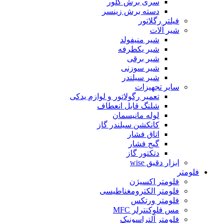
سری برش گلور
دسته برش زینسر
فیلتر رگلاتور
شیر آلات
شیر منیفولد
شیر یکطرفه
شیر برقی
شیر سوزنی
شیر سیلندر
سایر تجهیزات
تعمیر رگولاتور و لوازم یدکی
شلنگ قابل انعطاف
لوله مانیسمان
کانکشن سیلندر گاز
اتاق فشار
گیج فشار
دتکتور گاز
ابزار دقیق wise
فلومتر
فلومتر اکسیژن
فلومتر الکترومغناطیسی
فلومتر ورتکس
مس فلوکنترلر MFC
فلومتر آلتراسونیک