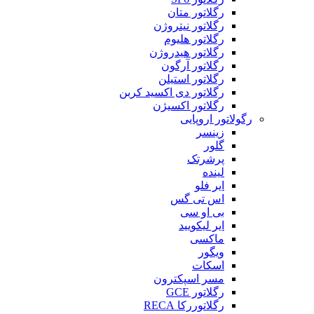
رگلاتور متان
رگلاتور نیتروژن
رگلاتور هلیوم
رگلاتور هیدروژن
رگلاتور آرگون
رگلاتور استیلن
رگلاتور دی اکسید کربن
رگلاتور اکسیژن
رگولاتور اروپایی
زینسر
گلور
پرشرتک
لینده
ایر فلو
اس تی گس
بی او سی
ایر لیکویید
ماکسی
ویگور
اسکات
مسر اسپکترون
رگلاتور GCE
رگلاتوررکا RECA