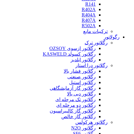
R141
R402A
R404A
R407A
R502A
ترکیبات مایع
رگولاتور
رگلاتور ترک
رگلاتور ازسوی OZSOY
رگلاتور کسولد KASWELD
رگلاتور ایلدیز
رگلاتور درا استار
رگلاتور فشار بالا
رگلاتور صنعتی
رگلاتور استیل
رگلاتور گاز آزمایشگاهی
رگلاتور دبی بالا
رگلاتور تک مرحله ای
رگلاتور دو مرحله ای
رگلاتور گاز کالیبراسیون
رگلاتور گاز خالص
رگلاتور هرکولس
رگلاتور N2O
رگلاتور SF6