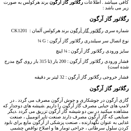
کافی میباشد . اطلاعات
رگلاتور گاز آرگون
برند هرکولس به صورت
زیر می باشد :
رگلاتور گاز آرگون
شماره سری
رگلاتور گاز آرگون
برند هرکولس آلمان :
CK1201
نوع اتصال سر سیلندری رگلاتور گاز آرگون :
G ¼
سایز ورودی رگلاتور گاز آرگون : ¼ اینچ
فشار ورودی رگلاتور گاز آرگون : 200 بار (تا 315 بار روی گیج مدرج
شده است)
فشار خروجی رگلاتور گاز آرگون : 32 لیتر بر دقیقه
رگلاتور گاز آرگون
گازی آرگون در جوشکاری و جوش آرگون مصرف می گردد . در
لامپ های حبابی مصرف گاز آرگون را داریم .شیشه های دوجدار که
مشاهده میکنید در بین دو شیشه گار آرگون تزریق می گردد .دیگر
صنایعی که گاز آرگون مصرف دارند صنعت تایر اتومبیل ، صنعت
غذایی به عنوان نگهدارنده ، صنعت پزشکی از آرگون مایع برای نابود
کردن سلول سرطانی ، جراحی تومار ها و اصلاح نواقص چشمی