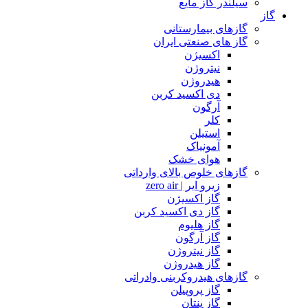
سیلندر گاز مایع
گاز
گازهای بیمارستانی
گاز های صنعتی ایران
اکسیژن
نیتروژن
هیدروژن
دی اکسید کربن
آرگون
کلر
استیلن
آمونیاک
هوای خشک
گازهای خلوص بالای وارداتی
زیرو ایر | zero air
گاز اکسیژن
گاز دی اکسید کربن
گاز هلیوم
گاز آرگون
گاز نیتروژن
گاز هیدروژن
گازهای هیدروکربنی وادراتی
گاز پروپیلن
گاز پنتان