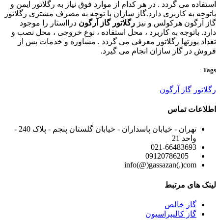
استفاده می گردد . در هر کدام از موارد فوق نیاز به رگلاتور ایمن و
باتوجه به کاربری دارد.گاز سازان با توجه به مصرف مشتری رگلاتور
گاز آرگون هرکولس و نیز
رگلاتور گاز آرگون
درااستار را موجود
دارد. باتوجه به کاربرد ، محل استفاده ، نوع خروجی ، محل نصب و
تعداد پورتها رگلاتور معرفی می گردد . مشاوره و خدمات پس از
فروش در گاز سازان انجام می گیرد.
Tags
رگلاتور گاز آرگون
اطلاعات تماس
تهران - خیابان پاسداران - خیابان گلستان پنجم - پلاک 240 -
واحد 21
021-66483693
09120786205
info(@)gassazan(.)com
لینک های مرتبط
گاز خالص
گاز کالیبراسیون