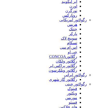
ایر لیکویید
اورن
نورگرن
روتارکس
رگولاتور آمریکایی
هریس
جنتک
پارکر
سوییچ لاک
تسکام
اس ام سی
جی او
رگلاتورCONCOA
رگلاتور ولکان
رگلاتور پراکس ایر
رگلاتور ویلکرسون
رگولاتور ایرانی
رگلاتور گاز شهری
رگولاتور چینی
فیتوک
ویکتور
موریس
فستو
های فلاکس