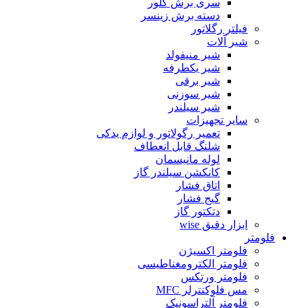
سری برش گلور
دسته برش زینسر
فیلتر رگلاتور
شیر آلات
شیر منیفولد
شیر یکطرفه
شیر برقی
شیر سوزنی
شیر سیلندر
سایر تجهیزات
تعمیر رگولاتور و لوازم یدکی
شلنگ قابل انعطاف
لوله مانیسمان
کانکشن سیلندر گاز
اتاق فشار
گیج فشار
دتکتور گاز
ابزار دقیق wise
فلومتر
فلومتر اکسیژن
فلومتر الکترومغناطیسی
فلومتر ورتکس
مس فلوکنترلر MFC
فلومتر آلتراسونیک