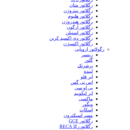
رگلاتور متان
رگلاتور نیتروژن
رگلاتور هلیوم
رگلاتور هیدروژن
رگلاتور آرگون
رگلاتور استیلن
رگلاتور دی اکسید کربن
رگلاتور اکسیژن
رگولاتور اروپایی
زینسر
گلور
پرشرتک
لینده
ایر فلو
اس تی گس
بی او سی
ایر لیکویید
ماکسی
ویگور
اسکات
مسر اسپکترون
رگلاتور GCE
رگلاتوررکا RECA