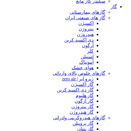
سیلندر گاز مایع
گاز
گازهای بیمارستانی
گاز های صنعتی ایران
اکسیژن
نیتروژن
هیدروژن
دی اکسید کربن
آرگون
کلر
استیلن
آمونیاک
هوای خشک
گازهای خلوص بالای وارداتی
زیرو ایر | zero air
گاز اکسیژن
گاز دی اکسید کربن
گاز هلیوم
گاز آرگون
گاز نیتروژن
گاز هیدروژن
گازهای هیدروکربنی وادراتی
گاز پروپیلن
گاز پنتان