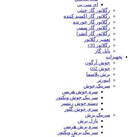
ای سی یی
رگلاتور گاز خنثی
رگلاتور گاز اکسید کننده
رگلاتور گاز خورنده
رگلاتور گاز سمی
رگلاتور گاز آتشزا
تعمیر رگلاتور
رگلاتور c10
پانل گاز
تجهیزات
جوش آرگون
جوش co2
برش پلاسما
اینورتر
سرپیک جوش
سره جوش هریس
سر پیک جوش ویکتور
دسته جوش زینسر
سری جوش گلور
سرپیک برش
نازل برش
سره برش هریس
سر پیک برش ویکتور