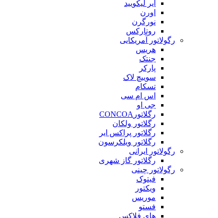
ایر لیکویید
اورن
نورگرن
روتارکس
رگولاتور آمریکایی
هریس
جنتک
پارکر
سوییچ لاک
تسکام
اس ام سی
جی او
رگلاتورCONCOA
رگلاتور ولکان
رگلاتور پراکس ایر
رگلاتور ویلکرسون
رگولاتور ایرانی
رگلاتور گاز شهری
رگولاتور چینی
فیتوک
ویکتور
موریس
فستو
های فلاکس