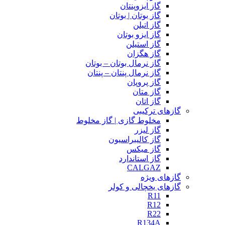
گاز ایزوپنتان
گاز بوتان | بوتان
گاز اتیلن
گاز ایزو بوتان
گاز استیلن
گاز هگزان
گاز نرمال بوتان – بوتان
گاز نرمال پنتان – پنتان
گاز پروپان
گاز متان
گاز اتان
گازهای ترکیبی
مخلوط گازی | گاز مخلوط
گاز لیزر
گاز کالیبراسیون
گاز میکس
گاز استاندارد
CALGAZ
گازهای ویژه
گازهای یخچالی و کولر
R11
R12
R22
R134A