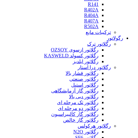
R141
R402A
R404A
R407A
R502A
ترکیبات مایع
رگولاتور
رگلاتور ترک
رگلاتور ازسوی OZSOY
رگلاتور کسولد KASWELD
رگلاتور ایلدیز
رگلاتور درا استار
رگلاتور فشار بالا
رگلاتور صنعتی
رگلاتور استیل
رگلاتور گاز آزمایشگاهی
رگلاتور دبی بالا
رگلاتور تک مرحله ای
رگلاتور دو مرحله ای
رگلاتور گاز کالیبراسیون
رگلاتور گاز خالص
رگلاتور هرکولس
رگلاتور N2O
رگلاتور SF6