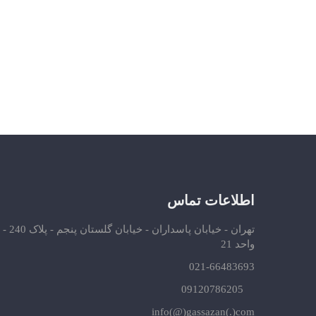
اطلاعات تماس
تهران - خیابان پاسداران - خیابان گلستان پنجم - پلاک 240 -
واحد 21
021-66483693
09120786205
info(@)gassazan(.)com