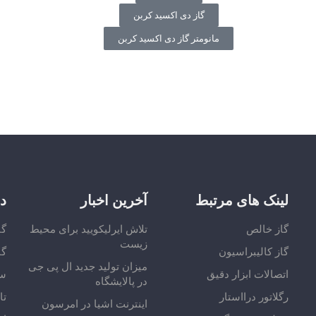
گاز دی اکسید کربن
مانومتر گاز دی اکسید کربن
لینک های مرتبط
آخرین اخبار
د
گاز خالص
تلاش ایرلیکویید برای محیط
گا
زیست
گاز کالیبراسیون
گا
میزان تولید جدید ال پی جی
اتصالات ابزار دقیق
سو
در پالایشگاه
رگلاتور درااستار
تا
اینترنت اشیا در امرسون