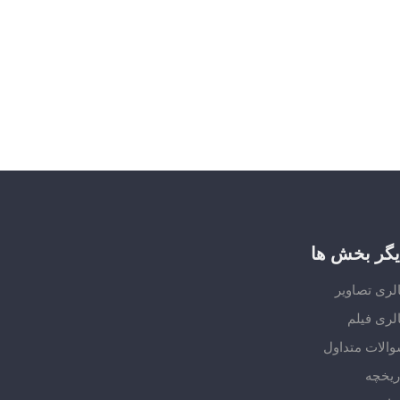
یگر بخش ها
لری تصاویر
لری فیلم
الات متداول
ریخچه