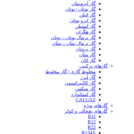
گاز ایزوپنتان
گاز بوتان | بوتان
گاز اتیلن
گاز ایزو بوتان
گاز استیلن
گاز هگزان
گاز نرمال بوتان – بوتان
گاز نرمال پنتان – پنتان
گاز پروپان
گاز متان
گاز اتان
گازهای ترکیبی
مخلوط گازی | گاز مخلوط
گاز لیزر
گاز کالیبراسیون
گاز میکس
گاز استاندارد
CALGAZ
گازهای ویژه
گازهای یخچالی و کولر
R11
R12
R22
R134A