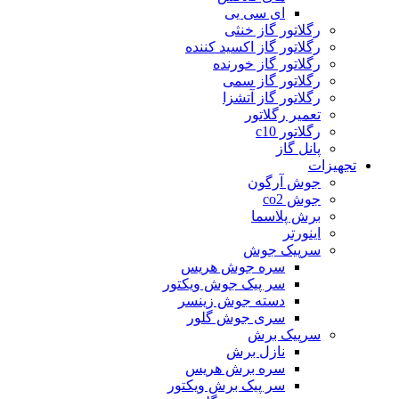
ای سی یی
رگلاتور گاز خنثی
رگلاتور گاز اکسید کننده
رگلاتور گاز خورنده
رگلاتور گاز سمی
رگلاتور گاز آتشزا
تعمیر رگلاتور
رگلاتور c10
پانل گاز
تجهیزات
جوش آرگون
جوش co2
برش پلاسما
اینورتر
سرپیک جوش
سره جوش هریس
سر پیک جوش ویکتور
دسته جوش زینسر
سری جوش گلور
سرپیک برش
نازل برش
سره برش هریس
سر پیک برش ویکتور