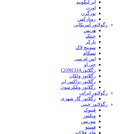
ایر لیکویید
اورن
نورگرن
روتارکس
رگولاتور آمریکایی
هریس
جنتک
پارکر
سوییچ لاک
تسکام
اس ام سی
جی او
رگلاتورCONCOA
رگلاتور ولکان
رگلاتور پراکس ایر
رگلاتور ویلکرسون
رگولاتور ایرانی
رگلاتور گاز شهری
رگولاتور چینی
فیتوک
ویکتور
موریس
فستو
های فلاکس