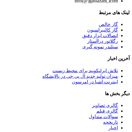
info(@)gassazan(.)com
لینک های مرتبط
گاز خالص
گاز کالیبراسیون
اتصالات ابزار دقیق
رگلاتور درااستار
سیلندر نمونه گیری
آخرین اخبار
تلاش ایرلیکویید برای محیط زیست
میزان تولید جدید ال پی جی در پالایشگاه
اینترنت اشیا در امرسون
دیگر بخش ها
گالری تصاویر
گالری فیلم
سوالات متداول
تاریخچه
اخبار