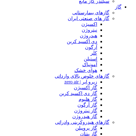
سیلندر گاز مایع
گاز
گازهای بیمارستانی
گاز های صنعتی ایران
اکسیژن
نیتروژن
هیدروژن
دی اکسید کربن
آرگون
کلر
استیلن
آمونیاک
هوای خشک
گازهای خلوص بالای وارداتی
زیرو ایر | zero air
گاز اکسیژن
گاز دی اکسید کربن
گاز هلیوم
گاز آرگون
گاز نیتروژن
گاز هیدروژن
گازهای هیدروکربنی وادراتی
گاز پروپیلن
گاز پنتان