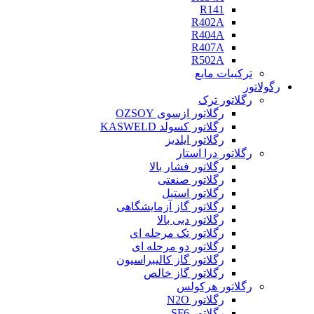
R141
R402A
R404A
R407A
R502A
ترکیبات مایع
رگولاتور
رگلاتور ترک
رگلاتور ازسوی OZSOY
رگلاتور کسولد KASWELD
رگلاتور ایلدیز
رگلاتور درا استار
رگلاتور فشار بالا
رگلاتور صنعتی
رگلاتور استیل
رگلاتور گاز آزمایشگاهی
رگلاتور دبی بالا
رگلاتور تک مرحله ای
رگلاتور دو مرحله ای
رگلاتور گاز کالیبراسیون
رگلاتور گاز خالص
رگلاتور هرکولس
رگلاتور N2O
رگلاتور SF6