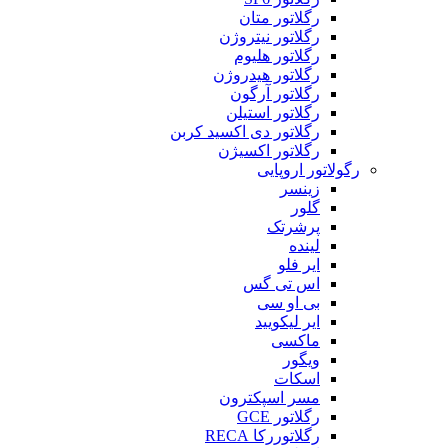
رگلاتور متان
رگلاتور نیتروژن
رگلاتور هلیوم
رگلاتور هیدروژن
رگلاتور آرگون
رگلاتور استیلن
رگلاتور دی اکسید کربن
رگلاتور اکسیژن
رگولاتور اروپایی
زینسر
گلور
پرشرتک
لینده
ایر فلو
اس تی گس
بی او سی
ایر لیکویید
ماکسی
ویگور
اسکات
مسر اسپکترون
رگلاتور GCE
رگلاتوررکا RECA