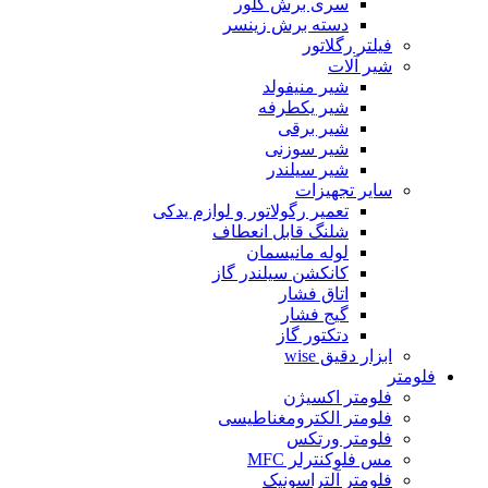
سری برش گلور
دسته برش زینسر
فیلتر رگلاتور
شیر آلات
شیر منیفولد
شیر یکطرفه
شیر برقی
شیر سوزنی
شیر سیلندر
سایر تجهیزات
تعمیر رگولاتور و لوازم یدکی
شلنگ قابل انعطاف
لوله مانیسمان
کانکشن سیلندر گاز
اتاق فشار
گیج فشار
دتکتور گاز
ابزار دقیق wise
فلومتر
فلومتر اکسیژن
فلومتر الکترومغناطیسی
فلومتر ورتکس
مس فلوکنترلر MFC
فلومتر آلتراسونیک