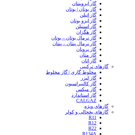
گاز ایزوپنتان
گاز بوتان | بوتان
گاز اتیلن
گاز ایزو بوتان
گاز استیلن
گاز هگزان
گاز نرمال بوتان – بوتان
گاز نرمال پنتان – پنتان
گاز پروپان
گاز متان
گاز اتان
گازهای ترکیبی
مخلوط گازی | گاز مخلوط
گاز لیزر
گاز کالیبراسیون
گاز میکس
گاز استاندارد
CALGAZ
گازهای ویژه
گازهای یخچالی و کولر
R11
R12
R22
R134A