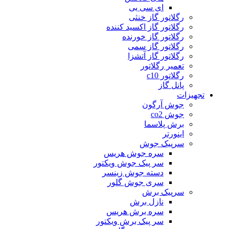
ای سی یی
رگلاتور گاز خنثی
رگلاتور گاز اکسید کننده
رگلاتور گاز خورنده
رگلاتور گاز سمی
رگلاتور گاز آتشزا
تعمیر رگلاتور
رگلاتور c10
پانل گاز
تجهیزات
جوش آرگون
جوش co2
برش پلاسما
اینورتر
سرپیک جوش
سره جوش هریس
سر پیک جوش ویکتور
دسته جوش زینسر
سری جوش گلور
سرپیک برش
نازل برش
سره برش هریس
سر پیک برش ویکتور