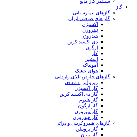
سیلندر گاز مایع
گاز
گازهای بیمارستانی
گاز های صنعتی ایران
اکسیژن
نیتروژن
هیدروژن
دی اکسید کربن
آرگون
کلر
استیلن
آمونیاک
هوای خشک
گازهای خلوص بالای وارداتی
زیرو ایر | zero air
گاز اکسیژن
گاز دی اکسید کربن
گاز هلیوم
گاز آرگون
گاز نیتروژن
گاز هیدروژن
گازهای هیدروکربنی وادراتی
گاز پروپیلن
گاز پنتان