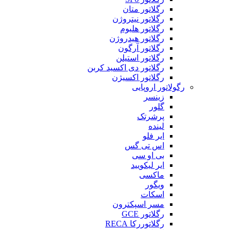
رگلاتور متان
رگلاتور نیتروژن
رگلاتور هلیوم
رگلاتور هیدروژن
رگلاتور آرگون
رگلاتور استیلن
رگلاتور دی اکسید کربن
رگلاتور اکسیژن
رگولاتور اروپایی
زینسر
گلور
پرشرتک
لینده
ایر فلو
اس تی گس
بی او سی
ایر لیکویید
ماکسی
ویگور
اسکات
مسر اسپکترون
رگلاتور GCE
رگلاتوررکا RECA