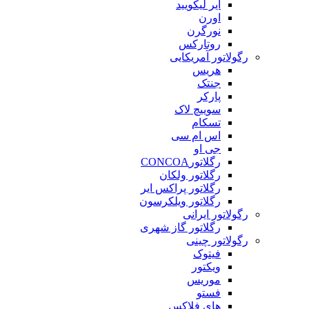
ایر لیکویید
اورن
نورگرن
روتارکس
رگولاتور آمریکایی
هریس
جنتک
پارکر
سوییچ لاک
تسکام
اس ام سی
جی او
رگلاتورCONCOA
رگلاتور ولکان
رگلاتور پراکس ایر
رگلاتور ویلکرسون
رگولاتور ایرانی
رگلاتور گاز شهری
رگولاتور چینی
فیتوک
ویکتور
موریس
فستو
های فلاکس