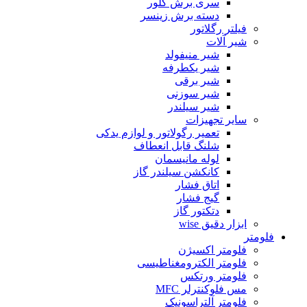
سری برش گلور
دسته برش زینسر
فیلتر رگلاتور
شیر آلات
شیر منیفولد
شیر یکطرفه
شیر برقی
شیر سوزنی
شیر سیلندر
سایر تجهیزات
تعمیر رگولاتور و لوازم یدکی
شلنگ قابل انعطاف
لوله مانیسمان
کانکشن سیلندر گاز
اتاق فشار
گیج فشار
دتکتور گاز
ابزار دقیق wise
فلومتر
فلومتر اکسیژن
فلومتر الکترومغناطیسی
فلومتر ورتکس
مس فلوکنترلر MFC
فلومتر آلتراسونیک