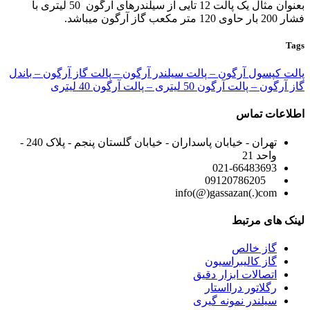
بعنوان مثال یک پالت 12 تایی از سیلندرهای آرگون 50 لیتری با
فشار 200 بار حاوی 120 متر مکعب گاز آرگون میباشد.
Tags
پالت کپسول آرگون – پالت سیلندر آرگون – پالت گاز آرگون – باندل
گاز آرگون – پالت آرگون 50 لیتری – پالت آرگون 40 لیتری
اطلاعات تماس
تهران - خیابان پاسداران - خیابان گلستان پنجم - پلاک 240 -
واحد 21
021-66483693
09120786205
info(@)gassazan(.)com
لینک های مرتبط
گاز خالص
گاز کالیبراسیون
اتصالات ابزار دقیق
رگلاتور درااستار
سیلندر نمونه گیری