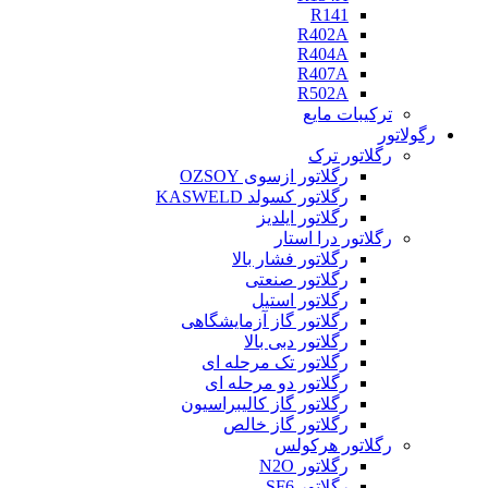
R141
R402A
R404A
R407A
R502A
ترکیبات مایع
رگولاتور
رگلاتور ترک
رگلاتور ازسوی OZSOY
رگلاتور کسولد KASWELD
رگلاتور ایلدیز
رگلاتور درا استار
رگلاتور فشار بالا
رگلاتور صنعتی
رگلاتور استیل
رگلاتور گاز آزمایشگاهی
رگلاتور دبی بالا
رگلاتور تک مرحله ای
رگلاتور دو مرحله ای
رگلاتور گاز کالیبراسیون
رگلاتور گاز خالص
رگلاتور هرکولس
رگلاتور N2O
رگلاتور SF6