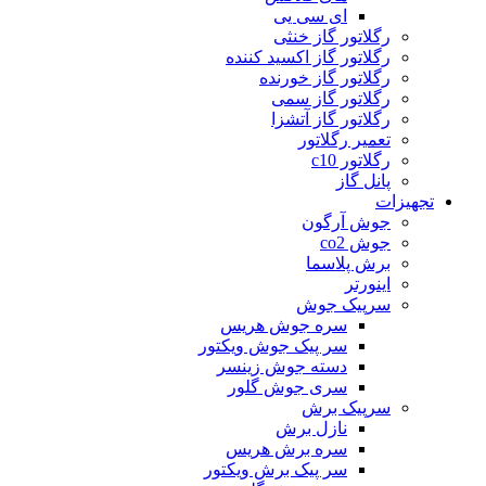
ای سی یی
رگلاتور گاز خنثی
رگلاتور گاز اکسید کننده
رگلاتور گاز خورنده
رگلاتور گاز سمی
رگلاتور گاز آتشزا
تعمیر رگلاتور
رگلاتور c10
پانل گاز
تجهیزات
جوش آرگون
جوش co2
برش پلاسما
اینورتر
سرپیک جوش
سره جوش هریس
سر پیک جوش ویکتور
دسته جوش زینسر
سری جوش گلور
سرپیک برش
نازل برش
سره برش هریس
سر پیک برش ویکتور