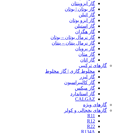
گاز ایزوپنتان
گاز بوتان | بوتان
گاز اتیلن
گاز ایزو بوتان
گاز استیلن
گاز هگزان
گاز نرمال بوتان – بوتان
گاز نرمال پنتان – پنتان
گاز پروپان
گاز متان
گاز اتان
گازهای ترکیبی
مخلوط گازی | گاز مخلوط
گاز لیزر
گاز کالیبراسیون
گاز میکس
گاز استاندارد
CALGAZ
گازهای ویژه
گازهای یخچالی و کولر
R11
R12
R22
R134A