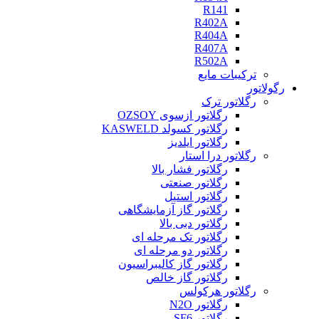
R141
R402A
R404A
R407A
R502A
ترکیبات مایع
رگولاتور
رگلاتور ترک
رگلاتور ازسوی OZSOY
رگلاتور کسولد KASWELD
رگلاتور ایلدیز
رگلاتور درا استار
رگلاتور فشار بالا
رگلاتور صنعتی
رگلاتور استیل
رگلاتور گاز آزمایشگاهی
رگلاتور دبی بالا
رگلاتور تک مرحله ای
رگلاتور دو مرحله ای
رگلاتور گاز کالیبراسیون
رگلاتور گاز خالص
رگلاتور هرکولس
رگلاتور N2O
رگلاتور SF6