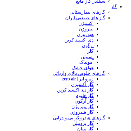
سیلندر گاز مایع
گاز
گازهای بیمارستانی
گاز های صنعتی ایران
اکسیژن
نیتروژن
هیدروژن
دی اکسید کربن
آرگون
کلر
استیلن
آمونیاک
هوای خشک
گازهای خلوص بالای وارداتی
زیرو ایر | zero air
گاز اکسیژن
گاز دی اکسید کربن
گاز هلیوم
گاز آرگون
گاز نیتروژن
گاز هیدروژن
گازهای هیدروکربنی وادراتی
گاز پروپیلن
گاز پنتان