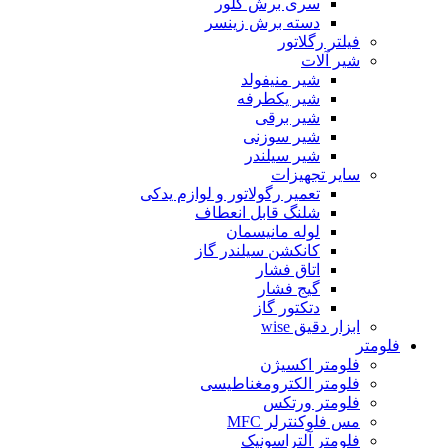
سری برش گلور
دسته برش زینسر
فیلتر رگلاتور
شیر آلات
شیر منیفولد
شیر یکطرفه
شیر برقی
شیر سوزنی
شیر سیلندر
سایر تجهیزات
تعمیر رگولاتور و لوازم یدکی
شلنگ قابل انعطاف
لوله مانیسمان
کانکشن سیلندر گاز
اتاق فشار
گیج فشار
دتکتور گاز
ابزار دقیق wise
فلومتر
فلومتر اکسیژن
فلومتر الکترومغناطیسی
فلومتر ورتکس
مس فلوکنترلر MFC
فلومتر آلتراسونیک