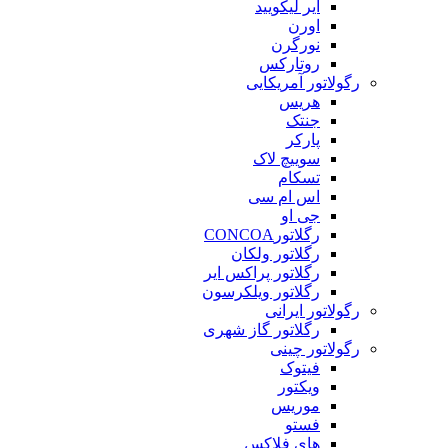
ایر لیکویید
اورن
نورگرن
روتارکس
رگولاتور آمریکایی
هریس
جنتک
پارکر
سوییچ لاک
تسکام
اس ام سی
جی او
رگلاتورCONCOA
رگلاتور ولکان
رگلاتور پراکس ایر
رگلاتور ویلکرسون
رگولاتور ایرانی
رگلاتور گاز شهری
رگولاتور چینی
فیتوک
ویکتور
موریس
فستو
های فلاکس