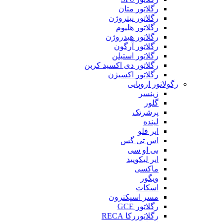
رگلاتور متان
رگلاتور نیتروژن
رگلاتور هلیوم
رگلاتور هیدروژن
رگلاتور آرگون
رگلاتور استیلن
رگلاتور دی اکسید کربن
رگلاتور اکسیژن
رگولاتور اروپایی
زینسر
گلور
پرشرتک
لینده
ایر فلو
اس تی گس
بی او سی
ایر لیکویید
ماکسی
ویگور
اسکات
مسر اسپکترون
رگلاتور GCE
رگلاتوررکا RECA