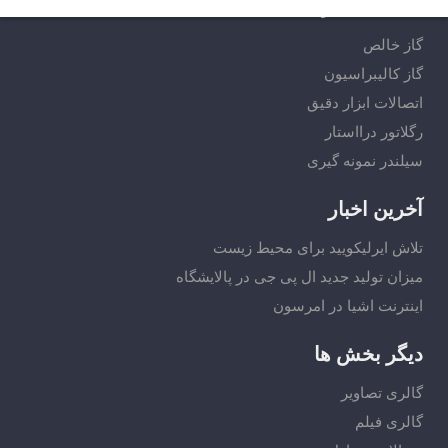
لینک های مرتبط
گاز خالص
گاز کالیبراسیون
اتصالات ابزار دقیق
رگلاتور درااستار
سیلندر نمونه گیری
آخرین اخبار
تلاش ایرلیکویید برای محیط زیست
میزان تولید جدید ال پی جی در پالایشگاه
اینترنت اشیا در امرسون
دیگر بخش ها
گالری تصاویر
گالری فیلم