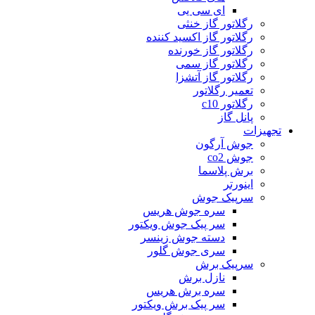
ای سی یی
رگلاتور گاز خنثی
رگلاتور گاز اکسید کننده
رگلاتور گاز خورنده
رگلاتور گاز سمی
رگلاتور گاز آتشزا
تعمیر رگلاتور
رگلاتور c10
پانل گاز
تجهیزات
جوش آرگون
جوش co2
برش پلاسما
اینورتر
سرپیک جوش
سره جوش هریس
سر پیک جوش ویکتور
دسته جوش زینسر
سری جوش گلور
سرپیک برش
نازل برش
سره برش هریس
سر پیک برش ویکتور