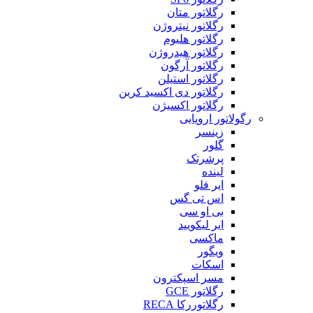
رگلاتور متان
رگلاتور نیتروژن
رگلاتور هلیوم
رگلاتور هیدروژن
رگلاتور آرگون
رگلاتور استیلن
رگلاتور دی اکسید کربن
رگلاتور اکسیژن
رگولاتور اروپایی
زینسر
گلور
پرشرتک
لینده
ایر فلو
اس تی گس
بی او سی
ایر لیکویید
ماکسی
ویگور
اسکات
مسر اسپکترون
رگلاتور GCE
رگلاتوررکا RECA