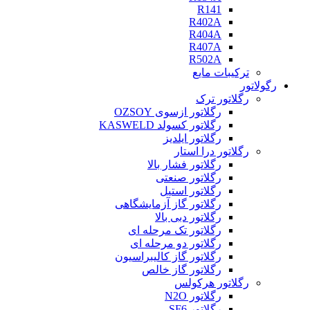
R141
R402A
R404A
R407A
R502A
ترکیبات مایع
رگولاتور
رگلاتور ترک
رگلاتور ازسوی OZSOY
رگلاتور کسولد KASWELD
رگلاتور ایلدیز
رگلاتور درا استار
رگلاتور فشار بالا
رگلاتور صنعتی
رگلاتور استیل
رگلاتور گاز آزمایشگاهی
رگلاتور دبی بالا
رگلاتور تک مرحله ای
رگلاتور دو مرحله ای
رگلاتور گاز کالیبراسیون
رگلاتور گاز خالص
رگلاتور هرکولس
رگلاتور N2O
رگلاتور SF6