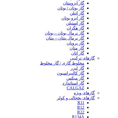
گاز ایزوپنتان
گاز بوتان | بوتان
گاز اتیلن
گاز ایزو بوتان
گاز استیلن
گاز هگزان
گاز نرمال بوتان – بوتان
گاز نرمال پنتان – پنتان
گاز پروپان
گاز متان
گاز اتان
گازهای ترکیبی
مخلوط گازی | گاز مخلوط
گاز لیزر
گاز کالیبراسیون
گاز میکس
گاز استاندارد
CALGAZ
گازهای ویژه
گازهای یخچالی و کولر
R11
R12
R22
R134A