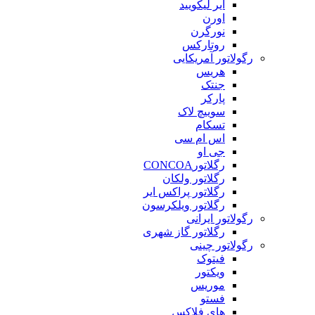
ایر لیکویید
اورن
نورگرن
روتارکس
رگولاتور آمریکایی
هریس
جنتک
پارکر
سوییچ لاک
تسکام
اس ام سی
جی او
رگلاتورCONCOA
رگلاتور ولکان
رگلاتور پراکس ایر
رگلاتور ویلکرسون
رگولاتور ایرانی
رگلاتور گاز شهری
رگولاتور چینی
فیتوک
ویکتور
موریس
فستو
های فلاکس