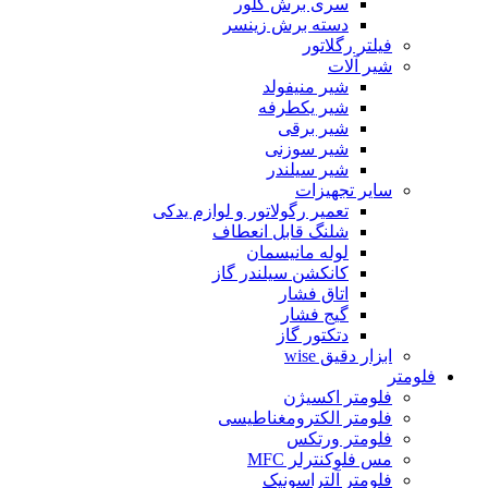
سری برش گلور
دسته برش زینسر
فیلتر رگلاتور
شیر آلات
شیر منیفولد
شیر یکطرفه
شیر برقی
شیر سوزنی
شیر سیلندر
سایر تجهیزات
تعمیر رگولاتور و لوازم یدکی
شلنگ قابل انعطاف
لوله مانیسمان
کانکشن سیلندر گاز
اتاق فشار
گیج فشار
دتکتور گاز
ابزار دقیق wise
فلومتر
فلومتر اکسیژن
فلومتر الکترومغناطیسی
فلومتر ورتکس
مس فلوکنترلر MFC
فلومتر آلتراسونیک