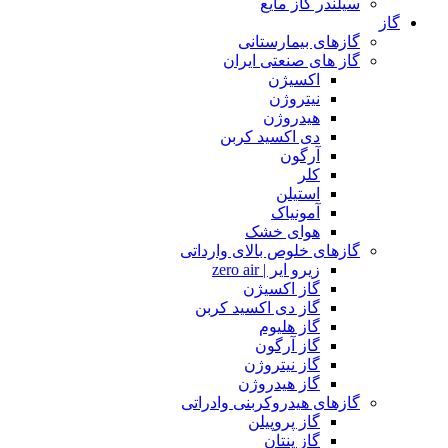
سیلندر گاز مایع
گاز
گازهای بیمارستانی
گاز های صنعتی ایران
اکسیژن
نیتروژن
هیدروژن
دی اکسید کربن
آرگون
کلر
استیلن
آمونیاک
هوای خشک
گازهای خلوص بالای وارداتی
زیرو ایر | zero air
گاز اکسیژن
گاز دی اکسید کربن
گاز هلیوم
گاز آرگون
گاز نیتروژن
گاز هیدروژن
گازهای هیدروکربنی وادراتی
گاز پروپیلن
گاز پنتان