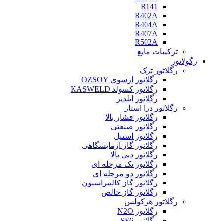
R141
R402A
R404A
R407A
R502A
ترکیبات مایع
رگولاتور
رگلاتور ترک
رگلاتور ازسوی OZSOY
رگلاتور کسولد KASWELD
رگلاتور ایلدیز
رگلاتور درا استار
رگلاتور فشار بالا
رگلاتور صنعتی
رگلاتور استیل
رگلاتور گاز آزمایشگاهی
رگلاتور دبی بالا
رگلاتور تک مرحله ای
رگلاتور دو مرحله ای
رگلاتور گاز کالیبراسیون
رگلاتور گاز خالص
رگلاتور هرکولس
رگلاتور N2O
رگلاتور SF6