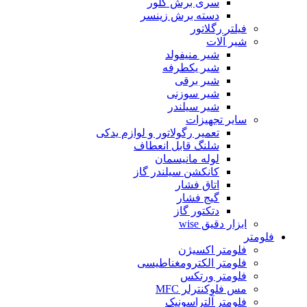
سری برش گلور
دسته برش زینسر
فیلتر رگلاتور
شیر آلات
شیر منیفولد
شیر یکطرفه
شیر برقی
شیر سوزنی
شیر سیلندر
سایر تجهیزات
تعمیر رگولاتور و لوازم یدکی
شلنگ قابل انعطاف
لوله مانیسمان
کانکشن سیلندر گاز
اتاق فشار
گیج فشار
دتکتور گاز
ابزار دقیق wise
فلومتر
فلومتر اکسیژن
فلومتر الکترومغناطیسی
فلومتر ورتکس
مس فلوکنترلر MFC
فلومتر آلتراسونیک