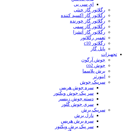
ای سی یی
رگلاتور گاز خنثی
رگلاتور گاز اکسید کننده
رگلاتور گاز خورنده
رگلاتور گاز سمی
رگلاتور گاز آتشزا
تعمیر رگلاتور
رگلاتور c10
پانل گاز
تجهیزات
جوش آرگون
جوش co2
برش پلاسما
اینورتر
سرپیک جوش
سره جوش هریس
سر پیک جوش ویکتور
دسته جوش زینسر
سری جوش گلور
سرپیک برش
نازل برش
سره برش هریس
سر پیک برش ویکتور