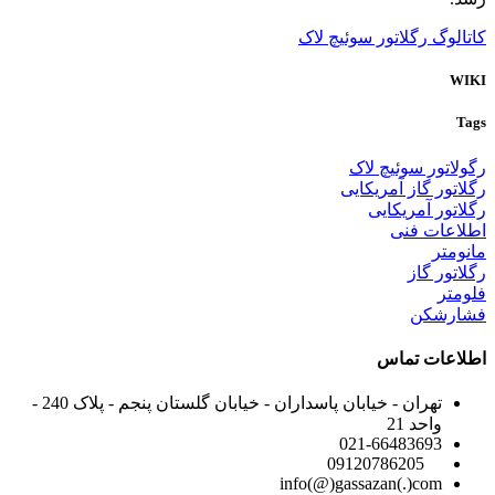
کاتالوگ رگلاتور سوئیچ لاک
WIKI
Tags
رگولاتور سوئیچ لاک
رگلاتور گاز آمریکایی
رگلاتور آمریکایی
اطلاعات فنی
مانومتر
رگلاتور گاز
فلومتر
فشارشکن
اطلاعات تماس
تهران - خیابان پاسداران - خیابان گلستان پنجم - پلاک 240 -
واحد 21
021-66483693
09120786205
info(@)gassazan(.)com