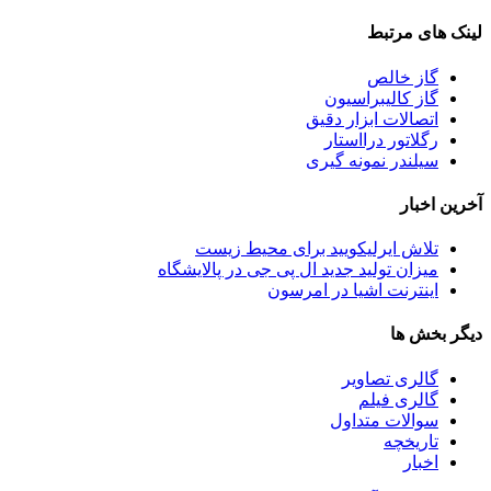
لینک های مرتبط
گاز خالص
گاز کالیبراسیون
اتصالات ابزار دقیق
رگلاتور درااستار
سیلندر نمونه گیری
آخرین اخبار
تلاش ایرلیکویید برای محیط زیست
میزان تولید جدید ال پی جی در پالایشگاه
اینترنت اشیا در امرسون
دیگر بخش ها
گالری تصاویر
گالری فیلم
سوالات متداول
تاریخچه
اخبار