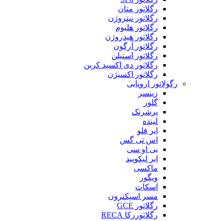
رگلاتور متان
رگلاتور نیتروژن
رگلاتور هلیوم
رگلاتور هیدروژن
رگلاتور آرگون
رگلاتور استیلن
رگلاتور دی اکسید کربن
رگلاتور اکسیژن
رگولاتور اروپایی
زینسر
گلور
پرشرتک
لینده
ایر فلو
اس تی گس
بی او سی
ایر لیکویید
ماکسی
ویگور
اسکات
مسر اسپکترون
رگلاتور GCE
رگلاتوررکا RECA