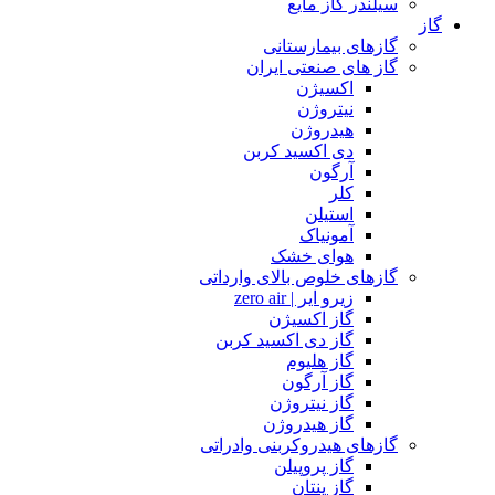
سیلندر گاز مایع
گاز
گازهای بیمارستانی
گاز های صنعتی ایران
اکسیژن
نیتروژن
هیدروژن
دی اکسید کربن
آرگون
کلر
استیلن
آمونیاک
هوای خشک
گازهای خلوص بالای وارداتی
زیرو ایر | zero air
گاز اکسیژن
گاز دی اکسید کربن
گاز هلیوم
گاز آرگون
گاز نیتروژن
گاز هیدروژن
گازهای هیدروکربنی وادراتی
گاز پروپیلن
گاز پنتان