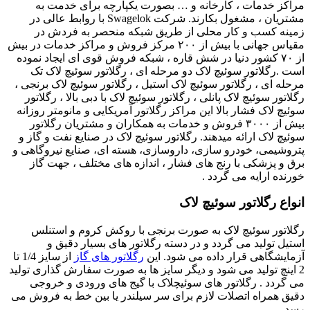
مراکز خدمات ، کارخانه و … بصورت یکپارچه برای خدمت به
مشتریان ، مشغول بکارند. شرکت Swagelok با روابط عالی در
زمینه کسب و کار محلی از طریق شبکه منحصر به فردش در
مقیاس جهانی با بیش از ۲۰۰ مرکز فروش و مراکز خدمات در بیش
از ۷۰ کشور دنیا در شش قاره ، شبکه فروش قوی ای ایجاد نموده
است .رگلاتور سوئیچ لاک دو مرحله ای ، رگلاتور سوئیچ لاک تک
مرحله ای ، رگلاتور سوئیچ لاک استیل ، رگلاتور سوئیچ لاک برنجی ،
رگلاتور سوئیچ لاک پانلی ، رگلاتور سوئیچ لاک با دبی بالا ، رگلاتور
سوئیچ لاک فشار بالا این مراکز رگلاتور آمریکایی و مانومتر روزانه
بیش از ۳۰۰۰ فروش و خدمات به همکاران و مشتریان رگلاتور
سوئیچ لاک ارائه میدهند. رگلاتور سوئیچ لاک در صنایع نفت و گاز و
پتروشیمی، خودرو سازی، داروسازی، هسته ای، صنایع نیروگاهی و
برق و پزشکی با رنج های فشار ، اندازه های مختلف ، جهت گاز
خورنده ارایه می گردد .
انواع رگلاتور سوئیچ لاک
رگلاتور سوئیچ لاک به صورت برنجی با روکش کروم و استنلس
استیل تولید می گردد و در دسته رگلاتور های بسیار دقیق و
آزمایشگاهی قرار داده می شود. این
رگلاتور های گاز
از سایز 1/4 تا
2 اینچ تولید می شود و دیگر سایز ها به صورت سفارش گذاری تولید
می گردد . رگلاتور های سوئیچلاک با گیج های ورودی و خروجی
دقیق همراه اتصلات لازم برای سر سیلندر یا بین خط به فروش می
رسد.