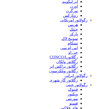
ایر لیکویید
اورن
نورگرن
روتارکس
رگولاتور آمریکایی
هریس
جنتک
پارکر
سوییچ لاک
تسکام
اس ام سی
جی او
رگلاتورCONCOA
رگلاتور ولکان
رگلاتور پراکس ایر
رگلاتور ویلکرسون
رگولاتور ایرانی
رگلاتور گاز شهری
رگولاتور چینی
فیتوک
ویکتور
موریس
فستو
های فلاکس