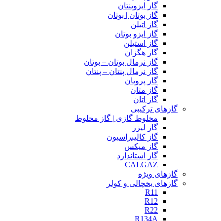
گاز ایزوپنتان
گاز بوتان | بوتان
گاز اتیلن
گاز ایزو بوتان
گاز استیلن
گاز هگزان
گاز نرمال بوتان – بوتان
گاز نرمال پنتان – پنتان
گاز پروپان
گاز متان
گاز اتان
گازهای ترکیبی
مخلوط گازی | گاز مخلوط
گاز لیزر
گاز کالیبراسیون
گاز میکس
گاز استاندارد
CALGAZ
گازهای ویژه
گازهای یخچالی و کولر
R11
R12
R22
R134A