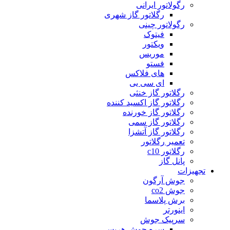
رگولاتور ایرانی
رگلاتور گاز شهری
رگولاتور چینی
فیتوک
ویکتور
موریس
فستو
های فلاکس
ای سی یی
رگلاتور گاز خنثی
رگلاتور گاز اکسید کننده
رگلاتور گاز خورنده
رگلاتور گاز سمی
رگلاتور گاز آتشزا
تعمیر رگلاتور
رگلاتور c10
پانل گاز
تجهیزات
جوش آرگون
جوش co2
برش پلاسما
اینورتر
سرپیک جوش
سره جوش هریس