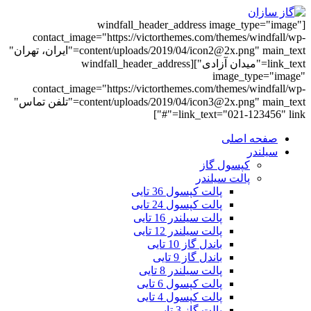
[windfall_header_address image_type="image"
contact_image="https://victorthemes.com/themes/windfall/wp-
content/uploads/2019/04/icon2@2x.png" main_text="ایران، تهران"
link_text="میدان آزادی"][windfall_header_address
image_type="image"
contact_image="https://victorthemes.com/themes/windfall/wp-
content/uploads/2019/04/icon3@2x.png" main_text="تلفن تماس"
link_text="021-123456" link="#"]
صفحه اصلی
سیلندر
کپسول گاز
پالت سیلندر
پالت کپسول 36 تایی
پالت کپسول 24 تایی
پالت سیلندر 16 تایی
پالت سیلندر 12 تایی
باندل گاز 10 تایی
باندل گاز 9 تایی
پالت سیلندر 8 تایی
پالت کپسول 6 تایی
پالت کپسول 4 تایی
پالت گاز 3 تایی