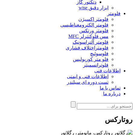
دتکتور گاز
ابزار دقیق wise
فلومتر
فلومتر اکسیژن
فلومتر الکترومغناطیسی
فلومتر ورتکس
مس فلوکنترلر MFC
فلومتر آلتراسونیک
فلومتراختلاف فشاری
فلوسوئیچ
فلو متر کوریولیس
فلوترانسمیتر
اطلاعات فنی
اطلاعات فنی و ایمنی
تست دوره ای سیلندر
تماس با ما
درباره ما
روتارکس