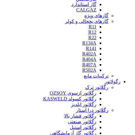
گاز استاندارد
CALGAZ
گازهای ویژه
گازهای یخچالی و کولر
R11
R12
R22
R134A
R141
R402A
R404A
R407A
R502A
ترکیبات مایع
رگولاتور
رگلاتور ترک
رگلاتور ازسوی OZSOY
رگلاتور کسولد KASWELD
رگلاتور ایلدیز
رگلاتور درا استار
رگلاتور فشار بالا
رگلاتور صنعتی
رگلاتور استیل
رگلاتور گاز آزمایشگاهی