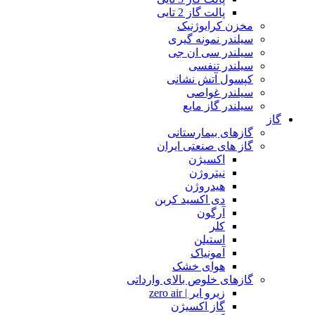
پالت گاز 2 تایی
مخزن کرایوژنیک
سیلندر نمونه گیری
سیلندر سی ان جی
سیلندر تنفسی
کپسول آتش نشانی
سیلندر غواصی
سیلندر گاز مایع
گاز
گازهای بیمارستانی
گاز های صنعتی ایران
اکسیژن
نیتروژن
هیدروژن
دی اکسید کربن
آرگون
کلر
استیلن
آمونیاک
هوای خشک
گازهای خلوص بالای وارداتی
زیرو ایر | zero air
گاز اکسیژن