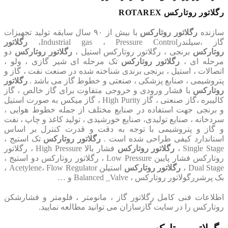
رگلاتور روتارکس ROTAREX
سازنده
رگلاتور روتارکس
با بیش از ۹۰ سال سابقه تولید تجهیزات
گاز ،سیلندرIndustrial gas ، Pressure Control،
رگلاتور
روتارکس
برنجی ، رگلاتور روتارکس استیل ،
رگلاتور روتارکس
دو
مرحله ای ،
رگلاتور روتارکس
تک مرحله ای شیر گازی ، ولو ،
اتصالات ، استیل ، برنجی برندی شناخته شده در صنعت نفت ، گاز و
پتروشیمی ، صنابع پزشکی ، صنعتی و خطوط گاز می باشد .
رگلاتور
روتارکس
با فشار ورودی و خروجی متفاوت برای گاز خالص ، گاز
کالیبره ،گاز صنعتی ، گاز High Purity ، گاز میکس به صورت استیل
و برنجی جهت استفاده در صنایع مختلف از جمله خطوط هوایی ،
سردخانه ، صنایع تولیدی، صنایع خورشیدی ، تولید کاغذ و چاپ ، نفت
و گاز و پتروشیمی با توجه به دقت و قدرت کنترل بر اساس
استاندارد کیفی طراحی شده است .
رگلاتور روتارکس
تک استیج ،
Single Stage ،
رگلاتور روتارکس
فشار بالا High Pressure ، رگلاتور
روتارکس فشار پایین Low Pressure ، رگلاتور روتارکس دو استیج ،
Dual Stage ،
رگلاتور روتارکس
استیلن Acetylene، Flow Regulator ،
بک پرشررگولاتور روتارکس ، Balanced _Valve و …
اطلاعات فنی کامل رگلاتور گاز ، مانومتر ، فلومتر و فشارشکن
روتارکس را در سایت گازسازان می توانید مطالعه نمایید.