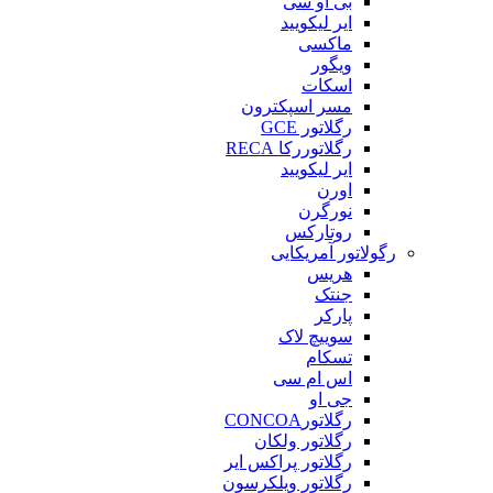
بی او سی
ایر لیکویید
ماکسی
ویگور
اسکات
مسر اسپکترون
رگلاتور GCE
رگلاتوررکا RECA
ایر لیکویید
اورن
نورگرن
روتارکس
رگولاتور آمریکایی
هریس
جنتک
پارکر
سوییچ لاک
تسکام
اس ام سی
جی او
رگلاتورCONCOA
رگلاتور ولکان
رگلاتور پراکس ایر
رگلاتور ویلکرسون