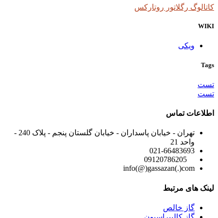
کاتالوگ رگلاتور روتارکس
WIKI
ویکی
Tags
تست
تست
اطلاعات تماس
تهران - خیابان پاسداران - خیابان گلستان پنجم - پلاک 240 -
واحد 21
021-66483693
09120786205
info(@)gassazan(.)com
لینک های مرتبط
گاز خالص
گاز کالیبراسیون