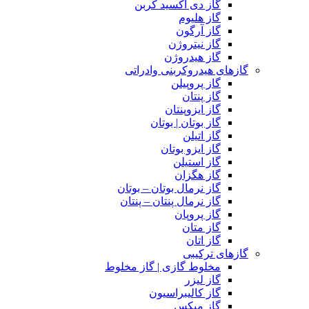
گاز دی اکسید کربن
گاز هلیوم
گاز آرگون
گاز نیتروژن
گاز هیدروژن
گازهای هیدروکربنی وادراتی
گاز پروپیلن
گاز پنتان
گاز ایزوپنتان
گاز بوتان | بوتان
گاز اتیلن
گاز ایزو بوتان
گاز استیلن
گاز هگزان
گاز نرمال بوتان – بوتان
گاز نرمال پنتان – پنتان
گاز پروپان
گاز متان
گاز اتان
گازهای ترکیبی
مخلوط گازی | گاز مخلوط
گاز لیزر
گاز کالیبراسیون
گاز میکس