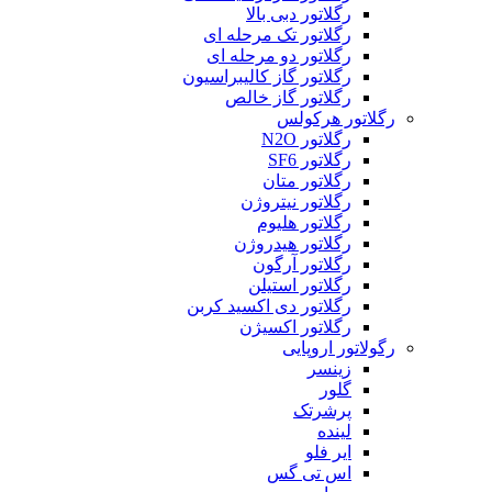
رگلاتور دبی بالا
رگلاتور تک مرحله ای
رگلاتور دو مرحله ای
رگلاتور گاز کالیبراسیون
رگلاتور گاز خالص
رگلاتور هرکولس
رگلاتور N2O
رگلاتور SF6
رگلاتور متان
رگلاتور نیتروژن
رگلاتور هلیوم
رگلاتور هیدروژن
رگلاتور آرگون
رگلاتور استیلن
رگلاتور دی اکسید کربن
رگلاتور اکسیژن
رگولاتور اروپایی
زینسر
گلور
پرشرتک
لینده
ایر فلو
اس تی گس