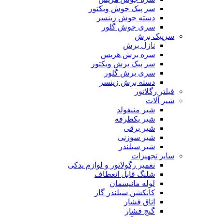
سر پیک جوش ویکتور
دسته جوش زینسر
سری جوش گلور
سرپیک برش
نازل برش
سره برش هریس
سر پیک برش ویکتور
سری برش گلور
دسته برش زینسر
فیلتر رگلاتور
شیر آلات
شیر منیفولد
شیر یکطرفه
شیر برقی
شیر سوزنی
شیر سیلندر
سایر تجهیزات
تعمیر رگولاتور و لوازم یدکی
شلنگ قابل انعطاف
لوله مانیسمان
کانکشن سیلندر گاز
اتاق فشار
گیج فشار