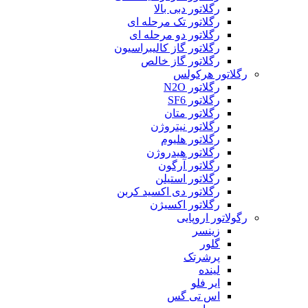
رگلاتور دبی بالا
رگلاتور تک مرحله ای
رگلاتور دو مرحله ای
رگلاتور گاز کالیبراسیون
رگلاتور گاز خالص
رگلاتور هرکولس
رگلاتور N2O
رگلاتور SF6
رگلاتور متان
رگلاتور نیتروژن
رگلاتور هلیوم
رگلاتور هیدروژن
رگلاتور آرگون
رگلاتور استیلن
رگلاتور دی اکسید کربن
رگلاتور اکسیژن
رگولاتور اروپایی
زینسر
گلور
پرشرتک
لینده
ایر فلو
اس تی گس