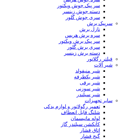
سر پیک جوش ویکتور
دسته جوش زینسر
سری جوش گلور
سرپیک برش
نازل برش
سره برش هریس
سر پیک برش ویکتور
سری برش گلور
دسته برش زینسر
فیلتر رگلاتور
شیر آلات
شیر منیفولد
شیر یکطرفه
شیر برقی
شیر سوزنی
شیر سیلندر
سایر تجهیزات
تعمیر رگولاتور و لوازم یدکی
شلنگ قابل انعطاف
لوله مانیسمان
کانکشن سیلندر گاز
اتاق فشار
گیج فشار