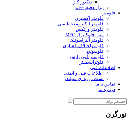
دتکتور گاز
ابزار دقیق wise
فلومتر
فلومتر اکسیژن
فلومتر الکترومغناطیسی
فلومتر ورتکس
مس فلوکنترلر MFC
فلومتر آلتراسونیک
فلومتراختلاف فشاری
فلوسوئیچ
فلو متر کوریولیس
فلوترانسمیتر
اطلاعات فنی
اطلاعات فنی و ایمنی
تست دوره ای سیلندر
تماس با ما
درباره ما
نورگرن