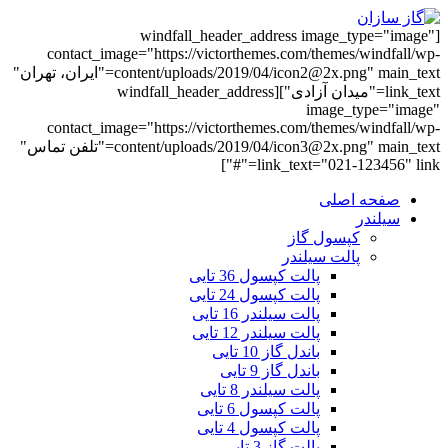
[windfall_header_address image_type="image"
contact_image="https://victorthemes.com/themes/windfall/wp-
content/uploads/2019/04/icon2@2x.png" main_text="ایران، تهران"
link_text="میدان آزادی"][windfall_header_address
image_type="image"
contact_image="https://victorthemes.com/themes/windfall/wp-
content/uploads/2019/04/icon3@2x.png" main_text="تلفن تماس"
link_text="021-123456" link="#"]
صفحه اصلی
سیلندر
کپسول گاز
پالت سیلندر
پالت کپسول 36 تایی
پالت کپسول 24 تایی
پالت سیلندر 16 تایی
پالت سیلندر 12 تایی
باندل گاز 10 تایی
باندل گاز 9 تایی
پالت سیلندر 8 تایی
پالت کپسول 6 تایی
پالت کپسول 4 تایی
پالت گاز 3 تایی