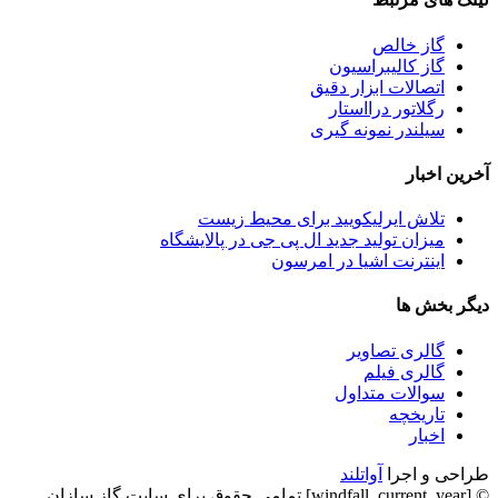
گاز خالص
گاز کالیبراسیون
اتصالات ابزار دقیق
رگلاتور درااستار
سیلندر نمونه گیری
آخرین اخبار
تلاش ایرلیکویید برای محیط زیست
میزان تولید جدید ال پی جی در پالایشگاه
اینترنت اشیا در امرسون
دیگر بخش ها
گالری تصاویر
گالری فیلم
سوالات متداول
تاریخچه
اخبار
طراحی و اجرا
آواتلند
© [windfall_current_year] تمامی حقوق برای سایت گاز سازان