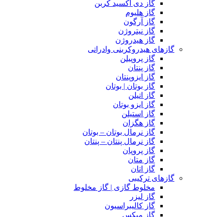
گاز دی اکسید کربن
گاز هلیوم
گاز آرگون
گاز نیتروژن
گاز هیدروژن
گازهای هیدروکربنی وادراتی
گاز پروپیلن
گاز پنتان
گاز ایزوپنتان
گاز بوتان | بوتان
گاز اتیلن
گاز ایزو بوتان
گاز استیلن
گاز هگزان
گاز نرمال بوتان – بوتان
گاز نرمال پنتان – پنتان
گاز پروپان
گاز متان
گاز اتان
گازهای ترکیبی
مخلوط گازی | گاز مخلوط
گاز لیزر
گاز کالیبراسیون
گاز میکس