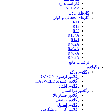
گاز استاندارد
CALGAZ
گازهای ویژه
گازهای یخچالی و کولر
R11
R12
R22
R134A
R141
R402A
R404A
R407A
R502A
ترکیبات مایع
رگولاتور
رگلاتور ترک
رگلاتور ازسوی OZSOY
رگلاتور کسولد KASWELD
رگلاتور ایلدیز
رگلاتور درا استار
رگلاتور فشار بالا
رگلاتور صنعتی
رگلاتور استیل
رگلاتور گاز آزمایشگاهی