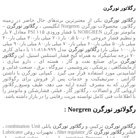
رگلاتور نورگرن
رگلاتور نورگرن
یکی از معتبرترین برندهای حال حاضر در زمینه
رگلاتور، محصولات نورگرن Norgeren انگلیسی ،
رگلاتور نورگرن
–
مانومتر نورگرن NORGREN با فشار ورودی ۱۱۵ PSI معادل ۷ بار
و تنظیم فشار خروجی ۰٫۰۲ تا ۰٫۵ بار (۲۰ میلی بار-۳۰ میلی بار-۴۰
میلی بار-۵۰ میلی بار-۶۰ میلی بار-۷۰ میلی بار-۸۰ میلی بار-۹۰ میلی
بار-۱۰۰ میلی بار)
رگلاتور نورگرن
مدل ۹۹۹-۸۱۸-۱۱ با دمای کاری
۷۰ درجه سانتیگراد به همراه گیج فشار استنلس استیل. این
رگلاتور
نورگرن
برای صنایع نفت و گاز ، هسته ای ، دارو سازی ،
آزمایشگاهی ، پزشکی ، پتروشیمی ، نیروگاه ، برق ، صنعت غذایی و
آشامیدنی مورد استفاده قرار می گیرد . کمپانی نورگرن با داشتن
گارانتی ، سرتیفیکیت و خدمات پس از فروش برای رگولاتور
نورگرن که به مصرف کننده ارایه می دهد، طیف وسیع
رگلاتور
اروپایی گاز و اتصالات ، رگلاتور گاز ، فیلتر، فشارشکن و مانومتر را
با اطلاعات فنی کامل توانسته مزیت رقابتی را در بازار داشته باشد.
رگولاتور نورگرن Norgren :
رگلاتور نورگرن
ترکیبی و
رگلاتور نورگرن
پانلی combination Unit ،
فیلتر
رگلاتور نورگرن
گاز filter regulator ، تجهیزات روغن Lubricator
، رگلاتور فشار regulator Pressure، ولو و شیر relief valve ، ولو