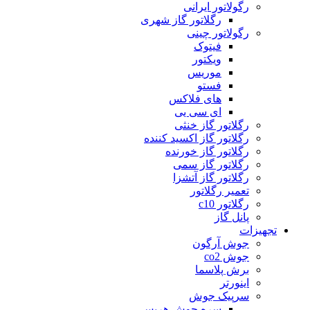
رگولاتور ایرانی
رگلاتور گاز شهری
رگولاتور چینی
فیتوک
ویکتور
موریس
فستو
های فلاکس
ای سی یی
رگلاتور گاز خنثی
رگلاتور گاز اکسید کننده
رگلاتور گاز خورنده
رگلاتور گاز سمی
رگلاتور گاز آتشزا
تعمیر رگلاتور
رگلاتور c10
پانل گاز
تجهیزات
جوش آرگون
جوش co2
برش پلاسما
اینورتر
سرپیک جوش
سره جوش هریس