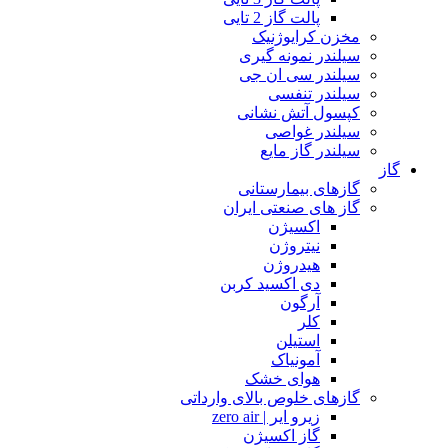
پالت گاز 2 تایی
مخزن کرایوژنیک
سیلندر نمونه گیری
سیلندر سی ان جی
سیلندر تنفسی
کپسول آتش نشانی
سیلندر غواصی
سیلندر گاز مایع
گاز
گازهای بیمارستانی
گاز های صنعتی ایران
اکسیژن
نیتروژن
هیدروژن
دی اکسید کربن
آرگون
کلر
استیلن
آمونیاک
هوای خشک
گازهای خلوص بالای وارداتی
زیرو ایر | zero air
گاز اکسیژن