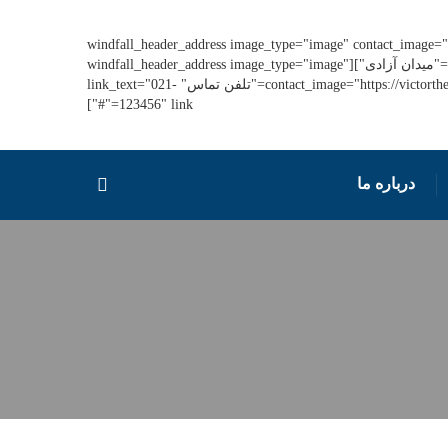
[windfall_header_address image_type="image" contact_image="
main_text="ایران، تهران" link_text="میدان آزادی"][windfall_header_address image_type="image"
contact_image="https://victorthemes.com/themes/windfall/wp-content/uploads/2019/04/icon3@2x.png" main_text="تلفن تماس" link_text="021-
123456" link="#"]
درباره ما