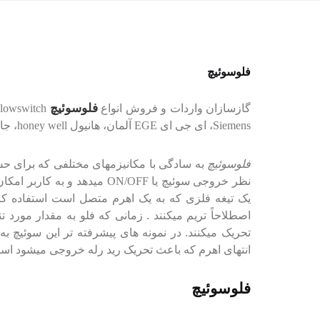
فلوسوئیچ
فلوسوئیچ
گازسازان واردات و فروش انواع
Siemens، ای جی ای EGE آلمان، هانیول honey well، جانسون و دیگر برندهای معتبر جهانی.
فلوسوئیچ
به سادگی با مکانیزمهای مختلفی که برای ح
نظر خروجی سوئیچ یا ON/OFF میدهد و به کاربر امکان کنترل فلوی خط را میدهد. در
یک تیغه فلزی که به یک اهرم متصل است استفاده کرد
اصطلاحاً تریم میکنند . زمانی که فلو به مقدار مورد
تحریک میکنند. در نمونه های پیشرفته تر این سوئیچ
انتهای اهرم که باعث تحریک رید رله خروجی میشود استف
فلوسوئیچ