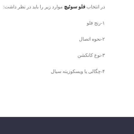
فلو سوئیچ
در انتخاب
موارد زیر را باید در نظر داشت:
۱-رنج فلو
۲-نحوه اتصال
۳-نوع کانکشن
۴-چگالی یا ویسکوزیته سیال