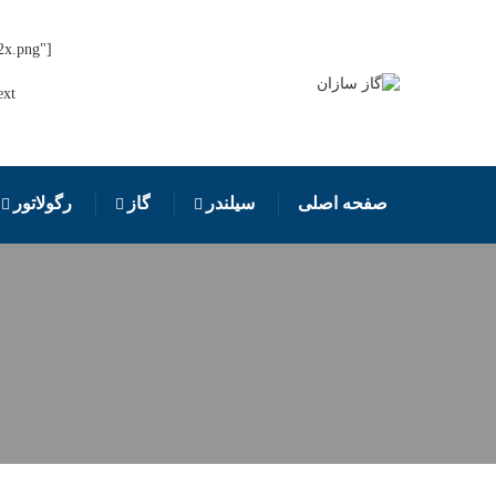
2x.png"
صفحه اصلی
سیلندر
گاز
رگولاتور