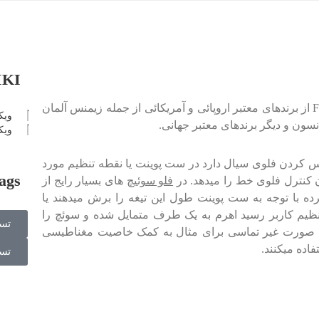
IKI
Flowswitch از برندهای معتبر اروپائی و آمریکائی از جمله زیمنس آلمان
ویک
ویک
س کردن فلوی سیال دارد در ست پوینت یا نقطه تنظیم مورد
ags
فلو سوئیچ
های بسیار رایج از
ه با توجه به ست پوینت طول این تیغه را برش میدهند یا
 تنظیم کاربر رسید اهرم به یک طرف متمایل شده و سوئچ را
تس
 به صورت غیر تماسی برای مثال به کمک خاصیت مغناطیسی
اده میکنند.
تس