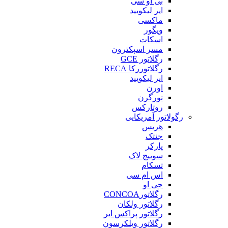
بی او سی
ایر لیکویید
ماکسی
ویگور
اسکات
مسر اسپکترون
رگلاتور GCE
رگلاتوررکا RECA
ایر لیکویید
اورن
نورگرن
روتارکس
رگولاتور آمریکایی
هریس
جنتک
پارکر
سوییچ لاک
تسکام
اس ام سی
جی او
رگلاتورCONCOA
رگلاتور ولکان
رگلاتور پراکس ایر
رگلاتور ویلکرسون