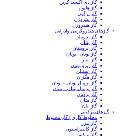
گاز دی اکسید کربن
گاز هلیوم
گاز آرگون
گاز نیتروژن
گاز هیدروژن
گازهای هیدروکربنی وادراتی
گاز پروپیلن
گاز پنتان
گاز ایزوپنتان
گاز بوتان | بوتان
گاز اتیلن
گاز ایزو بوتان
گاز استیلن
گاز هگزان
گاز نرمال بوتان – بوتان
گاز نرمال پنتان – پنتان
گاز پروپان
گاز متان
گاز اتان
گازهای ترکیبی
مخلوط گازی | گاز مخلوط
گاز لیزر
گاز کالیبراسیون
گاز میکس