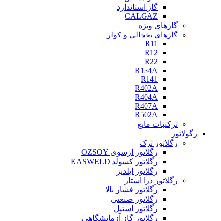
گاز استاندارد
CALGAZ
گازهای ویژه
گازهای یخچالی و کولر
R11
R12
R22
R134A
R141
R402A
R404A
R407A
R502A
ترکیبات مایع
رگولاتور
رگلاتور ترک
رگلاتور ازسوی OZSOY
رگلاتور کسولد KASWELD
رگلاتور ایلدیز
رگلاتور درا استار
رگلاتور فشار بالا
رگلاتور صنعتی
رگلاتور استیل
رگلاتور گاز آزمایشگاهی