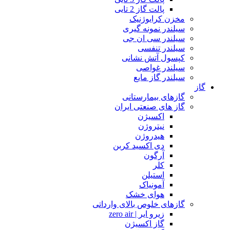
پالت گاز 2 تایی
مخزن کرایوژنیک
سیلندر نمونه گیری
سیلندر سی ان جی
سیلندر تنفسی
کپسول آتش نشانی
سیلندر غواصی
سیلندر گاز مایع
گاز
گازهای بیمارستانی
گاز های صنعتی ایران
اکسیژن
نیتروژن
هیدروژن
دی اکسید کربن
آرگون
کلر
استیلن
آمونیاک
هوای خشک
گازهای خلوص بالای وارداتی
زیرو ایر | zero air
گاز اکسیژن