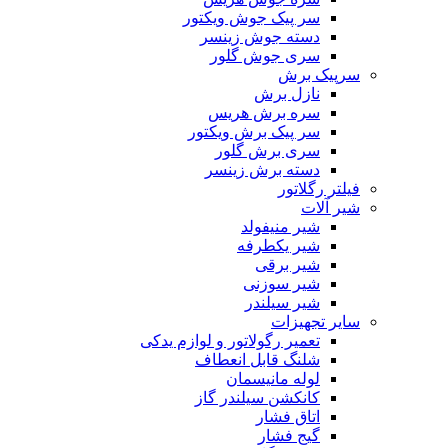
سر پیک جوش ویکتور
دسته جوش زینسر
سری جوش گلور
سرپیک برش
نازل برش
سره برش هریس
سر پیک برش ویکتور
سری برش گلور
دسته برش زینسر
فیلتر رگلاتور
شیر آلات
شیر منیفولد
شیر یکطرفه
شیر برقی
شیر سوزنی
شیر سیلندر
سایر تجهیزات
تعمیر رگولاتور و لوازم یدکی
شلنگ قابل انعطاف
لوله مانیسمان
کانکشن سیلندر گاز
اتاق فشار
گیج فشار