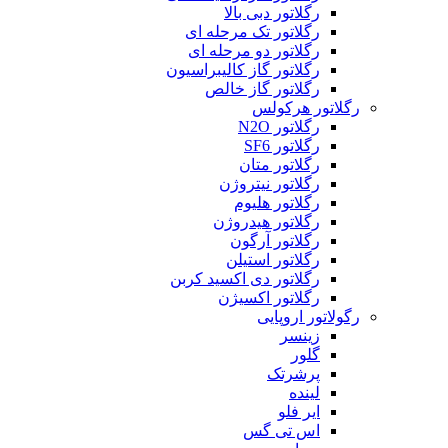
رگلاتور دبی بالا
رگلاتور تک مرحله ای
رگلاتور دو مرحله ای
رگلاتور گاز کالیبراسیون
رگلاتور گاز خالص
رگلاتور هرکولس
رگلاتور N2O
رگلاتور SF6
رگلاتور متان
رگلاتور نیتروژن
رگلاتور هلیوم
رگلاتور هیدروژن
رگلاتور آرگون
رگلاتور استیلن
رگلاتور دی اکسید کربن
رگلاتور اکسیژن
رگولاتور اروپایی
زینسر
گلور
پرشرتک
لینده
ایر فلو
اس تی گس