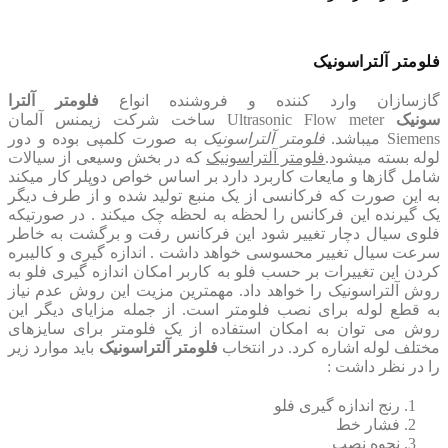
فلومتر آلتراسونیک
گازسازان وارد کننده و فروشنده انواع
فلومتر آلترا
سونیک
Ultrasonic Flow meter ساخت شرکت زیمنس آلمان
Siemens میباشد.
فلومتر آلتراسونیک
به صورت کلمپی بوده و دور
لوله بسته میشود.
فلومتر آلتراسونیک
که در بخش وسیعی از سیالات
شامل گازها و مایعات کاربرد دارد بر اساس خواص دوپلر کار میکند
به این صورت که فرکانسی از یک منبع تولید شده و از طرف دیگر
یک گیرنده این فرکانس را لحظه به لحظه چک میکند . در صورتیکه
فلوی سیال دچار تغییر شود این فرکانس رفت و برگشت به خاطر
سرعت سیال تغییر محسوسی خواهد داشت . اندازه گیری و کالیبره
کردن این تغییرات بر حسب فلو به کاربر امکان اندازه گیری فلو به
روش آلتراسونیک را خواهد داد. مهمترین مزیت این روش عدم نیاز
به قطع لوله برای نصب فلومتر است. از جمله مزایای دیگر این
روش می توان به امکان استفاده از یک فلومتر برای سایزهای
مختلف لوله اشاره کرد. در انتخاب
فلومتر آلتراسونیک
باید موارد زیر
را در نظر داشت :
رنج اندازه گیری فلو
فشار خط
نحوه نصب