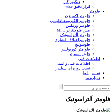
دتکتور گاز
ابزار دقیق wise
فلومتر
فلومتر اکسیژن
فلومتر الکترومغناطیسی
فلومتر ورتکس
مس فلوکنترلر MFC
فلومتر آلتراسونیک
فلومتراختلاف فشاری
فلوسوئیچ
فلو متر کوریولیس
فلوترانسمیتر
اطلاعات فنی
اطلاعات فنی و ایمنی
تست دوره ای سیلندر
تماس با ما
درباره ما
فلومتر آلتراسونیک