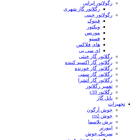
رگولاتور ایرانی
رگلاتور گاز شهری
رگولاتور چینی
فیتوک
ویکتور
موریس
فستو
های فلاکس
ای سی یی
رگلاتور گاز خنثی
رگلاتور گاز اکسید کننده
رگلاتور گاز خورنده
رگلاتور گاز سمی
رگلاتور گاز آتشزا
تعمیر رگلاتور
رگلاتور c10
پانل گاز
تجهیزات
جوش آرگون
جوش co2
برش پلاسما
اینورتر
سرپیک جوش
سره جوش هریس