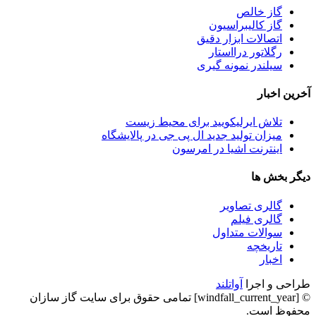
گاز خالص
گاز کالیبراسیون
اتصالات ابزار دقیق
رگلاتور درااستار
سیلندر نمونه گیری
آخرین اخبار
تلاش ایرلیکویید برای محیط زیست
میزان تولید جدید ال پی جی در پالایشگاه
اینترنت اشیا در امرسون
دیگر بخش ها
گالری تصاویر
گالری فیلم
سوالات متداول
تاریخچه
اخبار
طراحی و اجرا
آواتلند
© [windfall_current_year] تمامی حقوق برای سایت گاز سازان
محفوظ است.