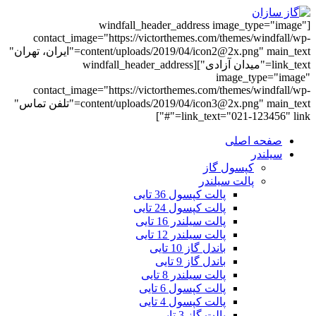
[windfall_header_address image_type="image"
contact_image="https://victorthemes.com/themes/windfall/wp-
content/uploads/2019/04/icon2@2x.png" main_text="ایران، تهران"
link_text="میدان آزادی"][windfall_header_address
image_type="image"
contact_image="https://victorthemes.com/themes/windfall/wp-
content/uploads/2019/04/icon3@2x.png" main_text="تلفن تماس"
link_text="021-123456" link="#"]
صفحه اصلی
سیلندر
کپسول گاز
پالت سیلندر
پالت کپسول 36 تایی
پالت کپسول 24 تایی
پالت سیلندر 16 تایی
پالت سیلندر 12 تایی
باندل گاز 10 تایی
باندل گاز 9 تایی
پالت سیلندر 8 تایی
پالت کپسول 6 تایی
پالت کپسول 4 تایی
پالت گاز 3 تایی