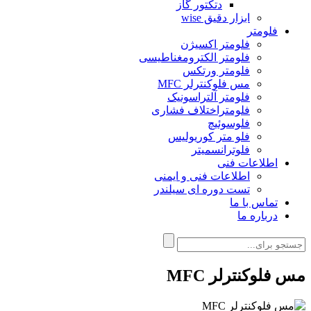
دتکتور گاز
ابزار دقیق wise
فلومتر
فلومتر اکسیژن
فلومتر الکترومغناطیسی
فلومتر ورتکس
مس فلوکنترلر MFC
فلومتر آلتراسونیک
فلومتراختلاف فشاری
فلوسوئیچ
فلو متر کوریولیس
فلوترانسمیتر
اطلاعات فنی
اطلاعات فنی و ایمنی
تست دوره ای سیلندر
تماس با ما
درباره ما
مس فلوکنترلر MFC