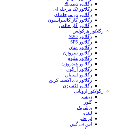
رگلاتور دبی بالا
رگلاتور تک مرحله ای
رگلاتور دو مرحله ای
رگلاتور گاز کالیبراسیون
رگلاتور گاز خالص
رگلاتور هرکولس
رگلاتور N2O
رگلاتور SF6
رگلاتور متان
رگلاتور نیتروژن
رگلاتور هلیوم
رگلاتور هیدروژن
رگلاتور آرگون
رگلاتور استیلن
رگلاتور دی اکسید کربن
رگلاتور اکسیژن
رگولاتور اروپایی
زینسر
گلور
پرشرتک
لینده
ایر فلو
اس تی گس