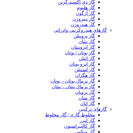
گاز دی اکسید کربن
گاز هلیوم
گاز آرگون
گاز نیتروژن
گاز هیدروژن
گازهای هیدروکربنی وادراتی
گاز پروپیلن
گاز پنتان
گاز ایزوپنتان
گاز بوتان | بوتان
گاز اتیلن
گاز ایزو بوتان
گاز استیلن
گاز هگزان
گاز نرمال بوتان – بوتان
گاز نرمال پنتان – پنتان
گاز پروپان
گاز متان
گاز اتان
گازهای ترکیبی
مخلوط گازی | گاز مخلوط
گاز لیزر
گاز کالیبراسیون
گاز میکس