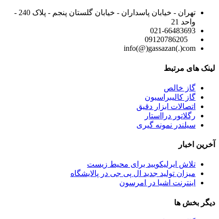
تهران - خیابان پاسداران - خیابان گلستان پنجم - پلاک 240 -
واحد 21
021-66483693
09120786205
info(@)gassazan(.)com
لینک های مرتبط
گاز خالص
گاز کالیبراسیون
اتصالات ابزار دقیق
رگلاتور درااستار
سیلندر نمونه گیری
آخرین اخبار
تلاش ایرلیکویید برای محیط زیست
میزان تولید جدید ال پی جی در پالایشگاه
اینترنت اشیا در امرسون
دیگر بخش ها