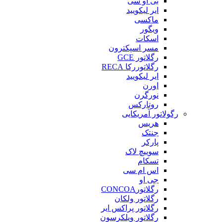
بی او سی
ایر لیکویید
ماکسی
ویگور
اسکات
مسر اسپکترون
رگلاتور GCE
رگلاتوررکا RECA
ایر لیکویید
اورن
نورگرن
روتارکس
رگولاتور آمریکایی
هریس
جنتک
پارکر
سوییچ لاک
تسکام
اس ام سی
جی او
رگلاتورCONCOA
رگلاتور ولکان
رگلاتور پراکس ایر
رگلاتور ویلکرسون