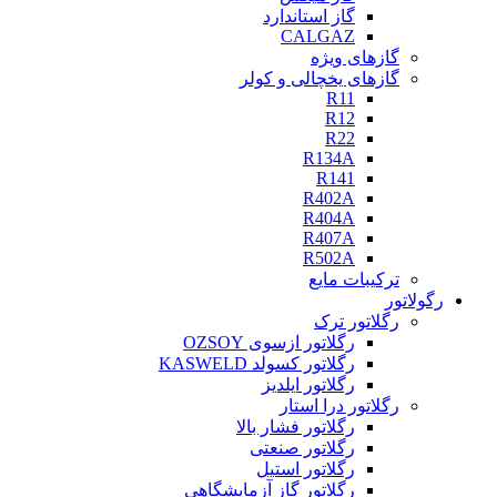
گاز استاندارد
CALGAZ
گازهای ویژه
گازهای یخچالی و کولر
R11
R12
R22
R134A
R141
R402A
R404A
R407A
R502A
ترکیبات مایع
رگولاتور
رگلاتور ترک
رگلاتور ازسوی OZSOY
رگلاتور کسولد KASWELD
رگلاتور ایلدیز
رگلاتور درا استار
رگلاتور فشار بالا
رگلاتور صنعتی
رگلاتور استیل
رگلاتور گاز آزمایشگاهی