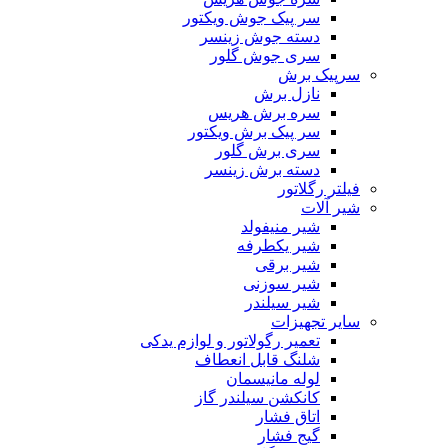
سر پیک جوش ویکتور
دسته جوش زینسر
سری جوش گلور
سرپیک برش
نازل برش
سره برش هریس
سر پیک برش ویکتور
سری برش گلور
دسته برش زینسر
فیلتر رگلاتور
شیر آلات
شیر منیفولد
شیر یکطرفه
شیر برقی
شیر سوزنی
شیر سیلندر
سایر تجهیزات
تعمیر رگولاتور و لوازم یدکی
شلنگ قابل انعطاف
لوله مانیسمان
کانکشن سیلندر گاز
اتاق فشار
گیج فشار