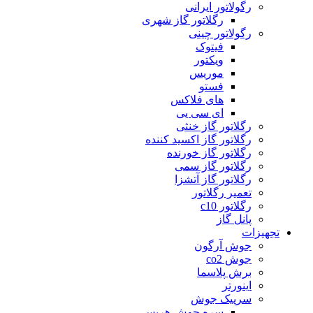
رگولاتور ایرانی
رگلاتور گاز شهری
رگولاتور چینی
فیتوک
ویکتور
موریس
فستو
های فلاکس
ای سی یی
رگلاتور گاز خنثی
رگلاتور گاز اکسید کننده
رگلاتور گاز خورنده
رگلاتور گاز سمی
رگلاتور گاز آتشزا
تعمیر رگلاتور
رگلاتور c10
پانل گاز
تجهیزات
جوش آرگون
جوش co2
برش پلاسما
اینورتر
سرپیک جوش
سره جوش هریس