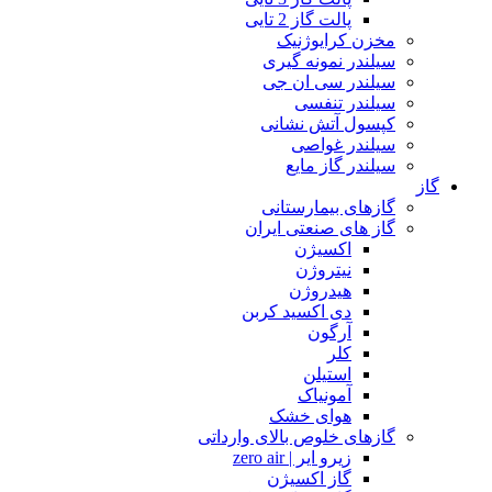
پالت گاز 2 تایی
مخزن کرایوژنیک
سیلندر نمونه گیری
سیلندر سی ان جی
سیلندر تنفسی
کپسول آتش نشانی
سیلندر غواصی
سیلندر گاز مایع
گاز
گازهای بیمارستانی
گاز های صنعتی ایران
اکسیژن
نیتروژن
هیدروژن
دی اکسید کربن
آرگون
کلر
استیلن
آمونیاک
هوای خشک
گازهای خلوص بالای وارداتی
زیرو ایر | zero air
گاز اکسیژن