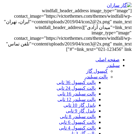
[windfall_header_address image_type="image"
contact_image="https://victorthemes.com/themes/windfall/wp-
content/uploads/2019/04/icon2@2x.png" main_text="ایران، تهران"
link_text="میدان آزادی"][windfall_header_address
image_type="image"
contact_image="https://victorthemes.com/themes/windfall/wp-
content/uploads/2019/04/icon3@2x.png" main_text="تلفن تماس"
link_text="021-123456" link="#"]
صفحه اصلی
سیلندر
کپسول گاز
پالت سیلندر
پالت کپسول 36 تایی
پالت کپسول 24 تایی
پالت سیلندر 16 تایی
پالت سیلندر 12 تایی
باندل گاز 10 تایی
باندل گاز 9 تایی
پالت سیلندر 8 تایی
پالت کپسول 6 تایی
پالت کپسول 4 تایی
پالت گاز 3 تایی