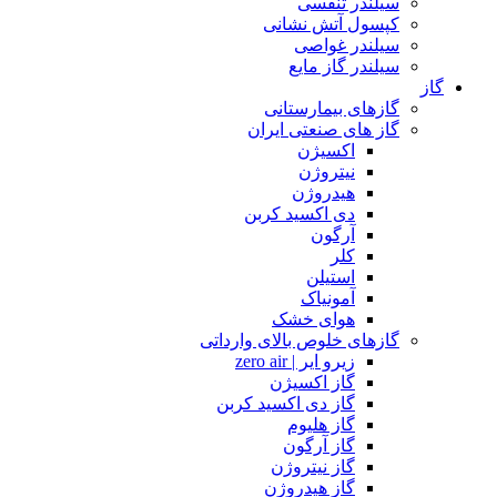
سیلندر تنفسی
کپسول آتش نشانی
سیلندر غواصی
سیلندر گاز مایع
گاز
گازهای بیمارستانی
گاز های صنعتی ایران
اکسیژن
نیتروژن
هیدروژن
دی اکسید کربن
آرگون
کلر
استیلن
آمونیاک
هوای خشک
گازهای خلوص بالای وارداتی
زیرو ایر | zero air
گاز اکسیژن
گاز دی اکسید کربن
گاز هلیوم
گاز آرگون
گاز نیتروژن
گاز هیدروژن