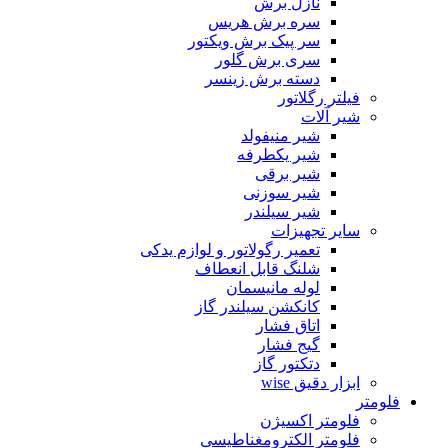
نازل برش
سره برش هریس
سر پیک برش ویکتور
سری برش گلور
دسته برش زینسر
فیلتر رگلاتور
شیر آلات
شیر منیفولد
شیر یکطرفه
شیر برقی
شیر سوزنی
شیر سیلندر
سایر تجهیزات
تعمیر رگولاتور و لوازم یدکی
شلنگ قابل انعطاف
لوله مانیسمان
کانکشن سیلندر گاز
اتاق فشار
گیج فشار
دتکتور گاز
ابزار دقیق wise
فلومتر
فلومتر اکسیژن
فلومتر الکترومغناطیسی