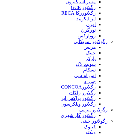
مسر اسپکترون
رگلاتور GCE
رگلاتوررکا RECA
ایر لیکویید
اورن
نورگرن
روتارکس
رگولاتور آمریکایی
هریس
جنتک
پارکر
سوییچ لاک
تسکام
اس ام سی
جی او
رگلاتورCONCOA
رگلاتور ولکان
رگلاتور پراکس ایر
رگلاتور ویلکرسون
رگولاتور ایرانی
رگلاتور گاز شهری
رگولاتور چینی
فیتوک
ویکتور