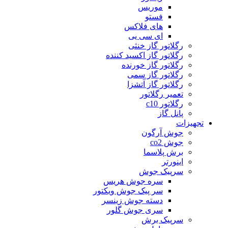
موریس
فستو
های فلاکس
ای سی یی
رگلاتور گاز خنثی
رگلاتور گاز اکسید کننده
رگلاتور گاز خورنده
رگلاتور گاز سمی
رگلاتور گاز آتشزا
تعمیر رگلاتور
رگلاتور c10
پانل گاز
تجهیزات
جوش آرگون
جوش co2
برش پلاسما
اینورتر
سرپیک جوش
سره جوش هریس
سر پیک جوش ویکتور
دسته جوش زینسر
سری جوش گلور
سرپیک برش