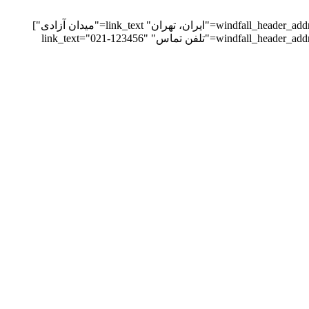
[windfall_header_address image_type="image" contact_image="https://victorthemes.com/themes/windfall/wp-content/uploads/2019/04/icon2@2x.png" main_text="ایران، تهران" link_text="میدان آزادی"]
[windfall_header_address image_type="image" contact_image="https://victorthemes.com/themes/windfall/wp-content/uploads/2019/04/icon3@2x.png" main_text="تلفن تماس" link_text="021-123456"