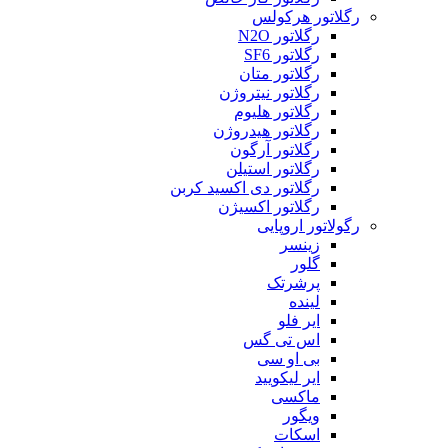
رگلاتور هرکولس
رگلاتور N2O
رگلاتور SF6
رگلاتور متان
رگلاتور نیتروژن
رگلاتور هلیوم
رگلاتور هیدروژن
رگلاتور آرگون
رگلاتور استیلن
رگلاتور دی اکسید کربن
رگلاتور اکسیژن
رگولاتور اروپایی
زینسر
گلور
پرشرتک
لینده
ایر فلو
اس تی گس
بی او سی
ایر لیکویید
ماکسی
ویگور
اسکات