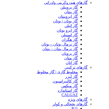
گازهای هیدروکربنی وادراتی
گاز پروپیلن
گاز پنتان
گاز ایزوپنتان
گاز بوتان | بوتان
گاز اتیلن
گاز ایزو بوتان
گاز استیلن
گاز هگزان
گاز نرمال بوتان – بوتان
گاز نرمال پنتان – پنتان
گاز پروپان
گاز متان
گاز اتان
گازهای ترکیبی
مخلوط گازی | گاز مخلوط
گاز لیزر
گاز کالیبراسیون
گاز میکس
گاز استاندارد
CALGAZ
گازهای ویژه
گازهای یخچالی و کولر
R11