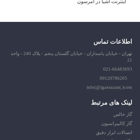
اینترنت اشیا در امرسون
اطلاعات تماس
تهران - خیابان پاسداران - خیابان گلستان پنجم - پلاک 240 - واحد
21
021-66483693
09120786205
info(@)gassazan(.)com
لینک های مرتبط
گاز خالص
گاز کالیبراسیون
اتصالات ابزار دقیق