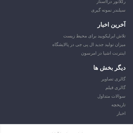
رگلاتور درااستار
سیلندر نمونه گیری
آخرین اخبار
تلاش ایرلیکویید برای محیط زیست
میزان تولید جدید ال پی جی در پالایشگاه
اینترنت اشیا در امرسون
دیگر بخش ها
گالری تصاویر
گالری فیلم
سوالات متداول
تاریخچه
اخبار