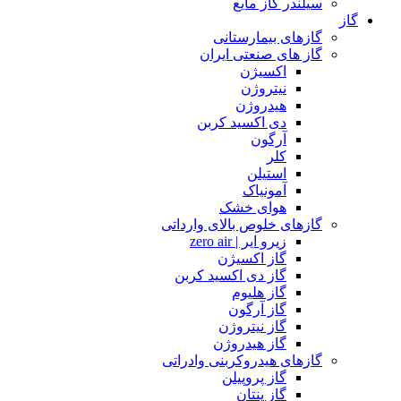
سیلندر گاز مایع
گاز
گازهای بیمارستانی
گاز های صنعتی ایران
اکسیژن
نیتروژن
هیدروژن
دی اکسید کربن
آرگون
کلر
استیلن
آمونیاک
هوای خشک
گازهای خلوص بالای وارداتی
زیرو ایر | zero air
گاز اکسیژن
گاز دی اکسید کربن
گاز هلیوم
گاز آرگون
گاز نیتروژن
گاز هیدروژن
گازهای هیدروکربنی وادراتی
گاز پروپیلن
گاز پنتان