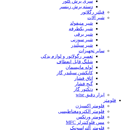
سری برش گلور
دسته برش زینسر
فیلتر رگلاتور
شیر آلات
شیر منیفولد
شیر یکطرفه
شیر برقی
شیر سوزنی
شیر سیلندر
سایر تجهیزات
تعمیر رگولاتور و لوازم یدکی
شلنگ قابل انعطاف
لوله مانیسمان
کانکشن سیلندر گاز
اتاق فشار
گیج فشار
دتکتور گاز
ابزار دقیق wise
فلومتر
فلومتر اکسیژن
فلومتر الکترومغناطیسی
فلومتر ورتکس
مس فلوکنترلر MFC
فلومتر آلتراسونیک