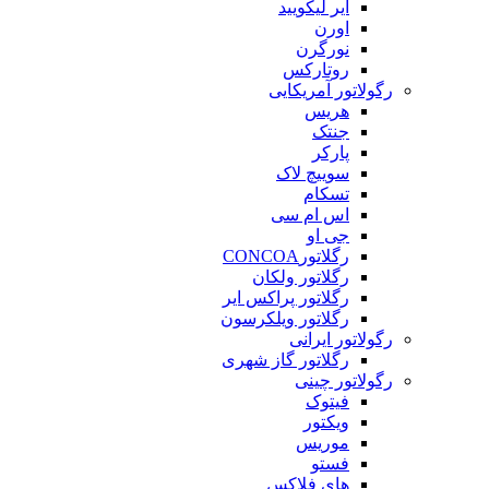
ایر لیکویید
اورن
نورگرن
روتارکس
رگولاتور آمریکایی
هریس
جنتک
پارکر
سوییچ لاک
تسکام
اس ام سی
جی او
رگلاتورCONCOA
رگلاتور ولکان
رگلاتور پراکس ایر
رگلاتور ویلکرسون
رگولاتور ایرانی
رگلاتور گاز شهری
رگولاتور چینی
فیتوک
ویکتور
موریس
فستو
های فلاکس