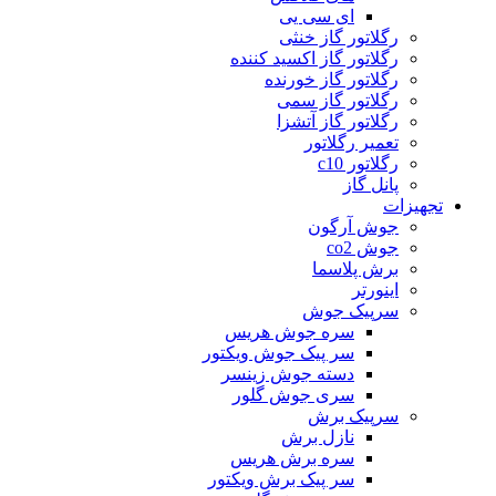
ای سی یی
رگلاتور گاز خنثی
رگلاتور گاز اکسید کننده
رگلاتور گاز خورنده
رگلاتور گاز سمی
رگلاتور گاز آتشزا
تعمیر رگلاتور
رگلاتور c10
پانل گاز
تجهیزات
جوش آرگون
جوش co2
برش پلاسما
اینورتر
سرپیک جوش
سره جوش هریس
سر پیک جوش ویکتور
دسته جوش زینسر
سری جوش گلور
سرپیک برش
نازل برش
سره برش هریس
سر پیک برش ویکتور