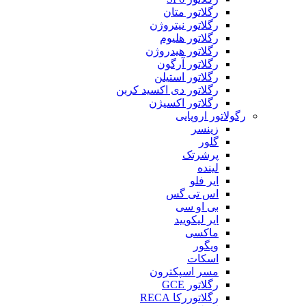
رگلاتور متان
رگلاتور نیتروژن
رگلاتور هلیوم
رگلاتور هیدروژن
رگلاتور آرگون
رگلاتور استیلن
رگلاتور دی اکسید کربن
رگلاتور اکسیژن
رگولاتور اروپایی
زینسر
گلور
پرشرتک
لینده
ایر فلو
اس تی گس
بی او سی
ایر لیکویید
ماکسی
ویگور
اسکات
مسر اسپکترون
رگلاتور GCE
رگلاتوررکا RECA