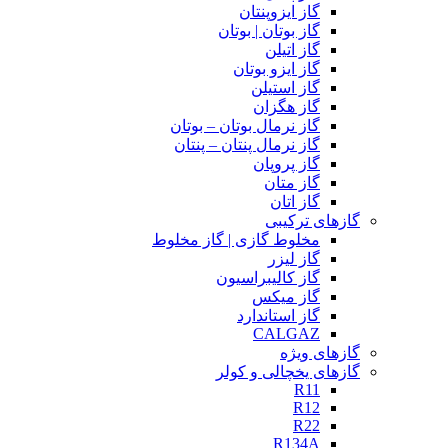
گاز ایزوپنتان
گاز بوتان | بوتان
گاز اتیلن
گاز ایزو بوتان
گاز استیلن
گاز هگزان
گاز نرمال بوتان – بوتان
گاز نرمال پنتان – پنتان
گاز پروپان
گاز متان
گاز اتان
گازهای ترکیبی
مخلوط گازی | گاز مخلوط
گاز لیزر
گاز کالیبراسیون
گاز میکس
گاز استاندارد
CALGAZ
گازهای ویژه
گازهای یخچالی و کولر
R11
R12
R22
R134A