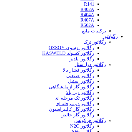
R141
R402A
R404A
R407A
R502A
ترکیبات مایع
رگولاتور
رگلاتور ترک
رگلاتور ازسوی OZSOY
رگلاتور کسولد KASWELD
رگلاتور ایلدیز
رگلاتور درا استار
رگلاتور فشار بالا
رگلاتور صنعتی
رگلاتور استیل
رگلاتور گاز آزمایشگاهی
رگلاتور دبی بالا
رگلاتور تک مرحله ای
رگلاتور دو مرحله ای
رگلاتور گاز کالیبراسیون
رگلاتور گاز خالص
رگلاتور هرکولس
رگلاتور N2O
رگلاتور SF6