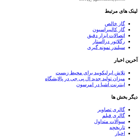
لینک های مرتبط
گاز خالص
گاز کالیبراسیون
اتصالات ابزار دقیق
رگلاتور درااستار
سیلندر نمونه گیری
آخرین اخبار
تلاش ایرلیکویید برای محیط زیست
میزان تولید جدید ال پی جی در پالایشگاه
اینترنت اشیا در امرسون
دیگر بخش ها
گالری تصاویر
گالری فیلم
سوالات متداول
تاریخچه
اخبار